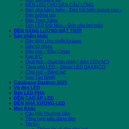
ĐÈN LED CHO SÂN CẦU LÔNG
Đèn pha bảng hiệu – Đèn hắt biển quảng cáo –
Đèn tường rào
Đèn Trạm Xăng
Đèn LED Đổi Màu – Đèn pha led màu
ĐÈN NĂNG LƯỢNG MẶT TRỜI
Sản phẩm khác
Dây điện chịu nhiệt Amiang
Dây rút nhựa
Đầu cos – Đầu Cosse
Kẹp IPC
Quạt hút – Quạt tản nhiệt ( điện 220v AC)
Tăng phô LED – Driver LED DAXINCO
Chip led – Bóng led
Keo Tản Nhiệt
Catalogue Daxinco 2025
Vỏ đèn LED
Đèn LED PHA
ĐÈN CAO ÁP LED
ĐÈN NHÀ XƯỞNG LED
Mục Khác
Câu Hỏi Thường Gặp
Tổng hợp kiểu dáng đèn
Tin tức