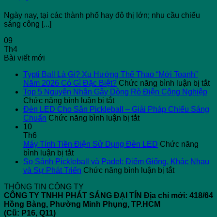
Ngày nay, tại các thành phố hay đô thị lớn; nhu cầu chiếu
sáng công [...]
09
Th4
Bài viết mới
Typti Ball Là Gì? Xu Hướng Thể Thao “Mới Toanh”
ở
Năm 2026 Có Gì Đặc Biệt?
Chức năng bình luận bị tắt
Ty
Top 5 Nguyên Nhân Gây Dòng Rò Điện Công Nghiệp
ở
Ba
Chức năng bình luận bị tắt
Top
L
Đèn LED Cho Sân Pickleball – Giải Pháp Chiếu Sáng
5
ở
G
Chuẩn
Chức năng bình luận bị tắt
Nguyên
Đèn
X
10
Nhân
LED
H
Th6
Gây
Cho
T
Máy Tính Tiền Điện Sử Dụng Đèn LED
Chức năng
ở
Dòng
Sân
T
bình luận bị tắt
Máy
Rò
Pickleball
“
So Sánh Pickleball và Padel: Điểm Giống, Khác Nhau
Tính
Điện
–
ở
T
và Sự Phát Triển
Chức năng bình luận bị tắt
Tiền
Công
Giải
So
N
THÔNG TIN CÔNG TY
Điện
Nghiệp
Pháp
Sánh
2
CÔNG TY TNHH PHÁT SÁNG ĐẠI TÍN
Địa chỉ mới: 418/64
Sử
Chiếu
Pickleball
C
Hồng Bàng, Phường Minh Phụng, TP.HCM
Dụng
Sáng
và
Gì
(Cũ: P16, Q11)
Đèn
Chuẩn
Padel:
Đ