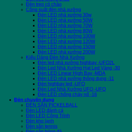
Đèn treo có chảo
Công suất đèn nhà xưởng
Đèn LED nhà xưởng 30w
Đèn LED nhà xưởng 50W
Đèn LED nhà xưởng 70W
Đèn LED nhà xưởng 80W
Đèn LED nhà xưởng 100W
Đèn LED nhà xưởng 120W
Đèn LED nhà xưởng 150W
Đèn LED nhà xưởng 200W
Kiểu Dáng Đèn Nhà Xưởng
Đèn led nhà xưởng highbay -UFO2L
Đèn Led Nhà Xưởng Hạt Led Vàng -30
Đèn LED Linear High Bay -MDA
Đèn LED nhà xưởng thông dụng -11
Đèn highbay led -UFO
Đèn Led Nhà Xưởng UFO -UFO
Đèn LED chống cháy nổ -16
Đèn chuyên dụng
ĐÈN SÂN PICKELBALL
Đèn LED đánh cá
Đèn LED Công Trình
Đèn kho lạnh
Đèn sân tennis
Đèn sân bóng đá