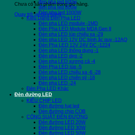
đèn pha led 600w
Chưa có sản phẩm trong giỏ hàng.
đèn pha led 800w
Đèn pha led 1000W
Quay trở lại cửa hàng
Kiểu Dáng Đèn Pha LED
Đèn pha LED module -1MD
Đèn Pha LED Module MDA Gen II
Đèn pha LED lúp chiếu xa -29
Đèn pha LED 12V DC bình ắc quy -12AQ
Đèn Pha LED 12V 24V DC -1224
Đèn pha LED thông dụng -1
Đèn pha LED dẹp -2
Đèn pha LED xương cá -4
Đèn Pha LED lúp -5
Đèn pha LED chiếu xa -6 -28
Đèn pha LED chiến sỹ -18
Đèn pha LED -24
Đèn Pha LED Khác
Đèn đường LED
KIỂU CHIP LED
Đèn đường hạt led
Đèn đường chip COB
CÔNG SUẤT ĐÈN ĐƯỜNG
Đèn đường LED 20W
Đèn đường LED 30W
Đèn đường LED 50W