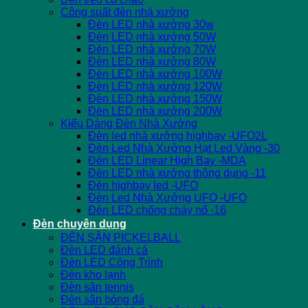
Công suất đèn nhà xưởng
Đèn LED nhà xưởng 30w
Đèn LED nhà xưởng 50W
Đèn LED nhà xưởng 70W
Đèn LED nhà xưởng 80W
Đèn LED nhà xưởng 100W
Đèn LED nhà xưởng 120W
Đèn LED nhà xưởng 150W
Đèn LED nhà xưởng 200W
Kiểu Dáng Đèn Nhà Xưởng
Đèn led nhà xưởng highbay -UFO2L
Đèn Led Nhà Xưởng Hạt Led Vàng -30
Đèn LED Linear High Bay -MDA
Đèn LED nhà xưởng thông dụng -11
Đèn highbay led -UFO
Đèn Led Nhà Xưởng UFO -UFO
Đèn LED chống cháy nổ -16
Đèn chuyên dụng
ĐÈN SÂN PICKELBALL
Đèn LED đánh cá
Đèn LED Công Trình
Đèn kho lạnh
Đèn sân tennis
Đèn sân bóng đá