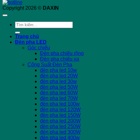
Copyright 2026 ©
DAXIN
Tìm
kiếm:
Trang chủ
Đèn pha LED
Góc chiếu
Đèn pha chiếu rộng
Đèn pha chiếu xa
Công Suất Đèn Pha
đèn pha led 10w
đèn pha led 20W
đèn pha led 30w
đèn pha led 50W
đèn pha led 60W
đèn pha led 70W
đèn pha led 100w
đèn pha led 120W
đèn pha led 150W
đèn pha led 200W
đèn pha led 250W
đèn pha led 300W
đèn pha led 400w