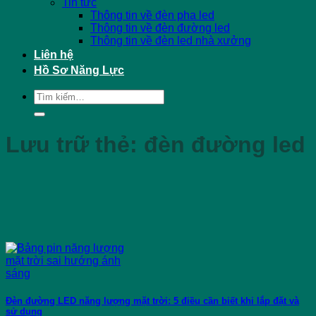
Tin tức
Thông tin về đèn pha led
Thông tin về đèn đường led
Thông tin về đèn led nhà xưởng
Liên hệ
Hồ Sơ Năng Lực
Tìm
kiếm:
Lưu trữ thẻ:
đèn đường led
Đèn đường LED năng lượng mặt trời: 5 điều cần biết khi lắp đặt và
sử dụng