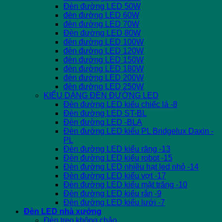
Đèn đường LED 50W
đèn đường LED 60W
đèn đường LED 70W
Đèn đường LED 80W
đèn đường LED 100W
đèn đường LED 120W
đèn đường LED 150W
đèn đường LED 180W
đèn đường LED 200W
đèn đường LED 250W
KIỂU DÁNG ĐÈN ĐƯỜNG LED
Đèn đường LED kiểu chiếc lá -8
Đèn đường LED ST-BL
Đèn đường LED -BLA
Đèn đường LED kiểu PL Bridgelux Daxin -
PL
Đèn đường LED kiểu răng -13
Đèn đường LED kiểu robot -15
Đèn đường LED nhiều hạt led nhỏ -14
Đèn đường LED kiểu vợt -17
Đèn đường LED kiểu mặt trăng -10
Đèn đường LED kiểu rắn -9
Đèn đường LED kiểu lưới -7
Đèn LED nhà xưởng
Đèn treo không chảo