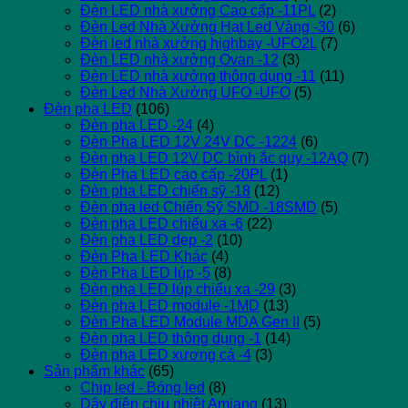
Đèn LED nhà xưởng Cao cấp -11PL
(2)
Đèn Led Nhà Xưởng Hạt Led Vàng -30
(6)
Đèn led nhà xưởng highbay -UFO2L
(7)
Đèn LED nhà xưởng Ovan -12
(3)
Đèn LED nhà xưởng thông dụng -11
(11)
Đèn Led Nhà Xưởng UFO -UFO
(5)
Đèn pha LED
(106)
Đèn pha LED -24
(4)
Đèn Pha LED 12V 24V DC -1224
(6)
Đèn pha LED 12V DC bình ắc quy -12AQ
(7)
Đèn Pha LED cao cấp -20PL
(1)
Đèn pha LED chiến sỹ -18
(12)
Đèn pha led Chiến Sỹ SMD -18SMD
(5)
Đèn pha LED chiếu xa -6
(22)
Đèn pha LED dẹp -2
(10)
Đèn Pha LED Khác
(4)
Đèn Pha LED lúp -5
(8)
Đèn pha LED lúp chiếu xa -29
(3)
Đèn pha LED module -1MD
(13)
Đèn Pha LED Module MDA Gen II
(5)
Đèn pha LED thông dụng -1
(14)
Đèn pha LED xương cá -4
(3)
Sản phẩm khác
(65)
Chip led - Bóng led
(8)
Dây điện chịu nhiệt Amiang
(13)