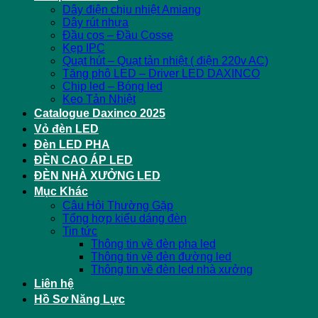
Dây điện chịu nhiệt Amiang
Dây rút nhựa
Đầu cos – Đầu Cosse
Kẹp IPC
Quạt hút – Quạt tản nhiệt ( điện 220v AC)
Tăng phô LED – Driver LED DAXINCO
Chip led – Bóng led
Keo Tản Nhiệt
Catalogue Daxinco 2025
Vỏ đèn LED
Đèn LED PHA
ĐÈN CAO ÁP LED
ĐÈN NHÀ XƯỞNG LED
Mục Khác
Câu Hỏi Thường Gặp
Tổng hợp kiểu dáng đèn
Tin tức
Thông tin về đèn pha led
Thông tin về đèn đường led
Thông tin về đèn led nhà xưởng
Liên hệ
Hồ Sơ Năng Lực