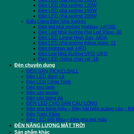
Đèn LED nhà xưởng 120W
Đèn LED nhà xưởng 150W
Đèn LED nhà xưởng 200W
Kiểu Dáng Đèn Nhà Xưởng
Đèn led nhà xưởng highbay -UFO2L
Đèn Led Nhà Xưởng Hạt Led Vàng -30
Đèn LED Linear High Bay -MDA
Đèn LED nhà xưởng thông dụng -11
Đèn highbay led -UFO
Đèn Led Nhà Xưởng UFO -UFO
Đèn LED chống cháy nổ -16
Đèn chuyên dụng
ĐÈN SÂN PICKELBALL
Đèn LED đánh cá
Đèn LED Công Trình
Đèn kho lạnh
Đèn sân tennis
Đèn sân bóng đá
ĐÈN LED CHO SÂN CẦU LÔNG
Đèn pha bảng hiệu – Đèn hắt biển quảng cáo – Đ
Đèn Trạm Xăng
Đèn LED Đổi Màu – Đèn pha led màu
ĐÈN NĂNG LƯỢNG MẶT TRỜI
Sản phẩm khác