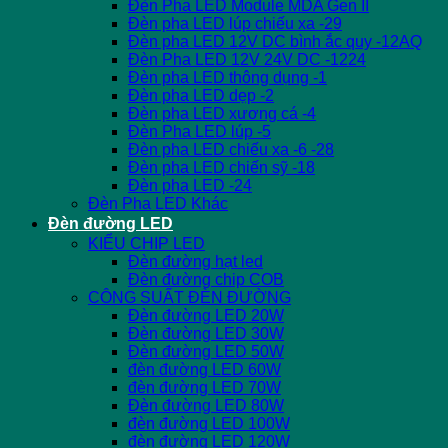
Đèn Pha LED Module MDA Gen II
Đèn pha LED lúp chiếu xa -29
Đèn pha LED 12V DC bình ắc quy -12AQ
Đèn Pha LED 12V 24V DC -1224
Đèn pha LED thông dụng -1
Đèn pha LED dẹp -2
Đèn pha LED xương cá -4
Đèn Pha LED lúp -5
Đèn pha LED chiếu xa -6 -28
Đèn pha LED chiến sỹ -18
Đèn pha LED -24
Đèn Pha LED Khác
Đèn đường LED
KIỂU CHIP LED
Đèn đường hạt led
Đèn đường chip COB
CÔNG SUẤT ĐÈN ĐƯỜNG
Đèn đường LED 20W
Đèn đường LED 30W
Đèn đường LED 50W
đèn đường LED 60W
đèn đường LED 70W
Đèn đường LED 80W
đèn đường LED 100W
đèn đường LED 120W