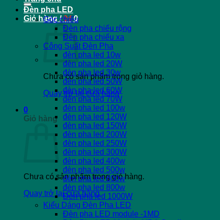
Đèn pha LED
Giỏ hàng /
0
₫
0
Góc chiếu
Đèn pha chiếu rộng
Đèn pha chiếu xa
Công Suất Đèn Pha
đèn pha led 10w
đèn pha led 20W
đèn pha led 30w
Chưa có sản phẩm trong giỏ hàng.
đèn pha led 50W
đèn pha led 60W
Quay trở lại cửa hàng
đèn pha led 70W
đèn pha led 100w
0
đèn pha led 120W
Giỏ hàng
đèn pha led 150W
đèn pha led 200W
đèn pha led 250W
đèn pha led 300W
đèn pha led 400w
đèn pha led 500w
Chưa có sản phẩm trong giỏ hàng.
đèn pha led 600w
đèn pha led 800w
Quay trở lại cửa hàng
Đèn pha led 1000W
Kiểu Dáng Đèn Pha LED
Đèn pha LED module -1MD