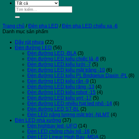
Tìm
kiếm:
Trang chủ
/
Đèn pha LED
/
Đèn pha LED chiếu xa -6
Danh mục sản phẩm
Dây rút nhựa
(22)
Đèn đường LED
(56)
Đèn đường LED -BLA
(3)
Đèn đường LED kiểu chiếc lá -8
(8)
Đèn đường LED kiểu lưới -7
(5)
Đèn đường LED kiểu mặt trăng -10
(6)
Đèn đường LED kiểu PL Bridgelux Daxin -PL
(8)
Đèn đường LED kiểu rắn -9
(1)
Đèn đường LED kiểu răng -13
(4)
Đèn đường LED kiểu robot -15
(4)
Đèn đường LED kiểu vợt -17
(5)
Đèn đường LED nhiều hạt led nhỏ -14
(6)
Đèn đường LED ST-BL
(2)
Đèn LED năng lượng mặt trời -NLMT
(4)
Đèn LED nhà xưởng
(37)
Đèn highbay led -UFO
(14)
Đèn LED chống cháy nổ -16
(5)
Đèn LED Linear High Bay -MDA
(2)