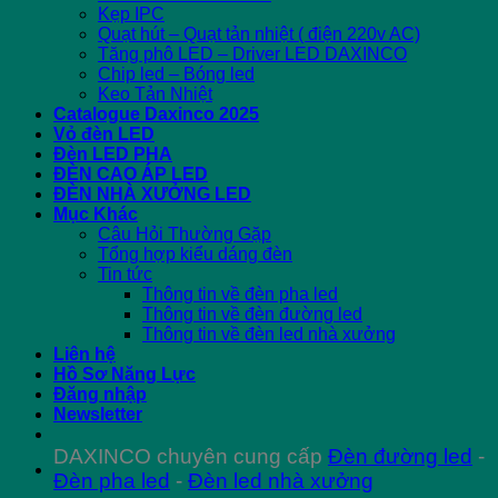
Kẹp IPC
Quạt hút – Quạt tản nhiệt ( điện 220v AC)
Tăng phô LED – Driver LED DAXINCO
Chip led – Bóng led
Keo Tản Nhiệt
Catalogue Daxinco 2025
Vỏ đèn LED
Đèn LED PHA
ĐÈN CAO ÁP LED
ĐÈN NHÀ XƯỞNG LED
Mục Khác
Câu Hỏi Thường Gặp
Tổng hợp kiểu dáng đèn
Tin tức
Thông tin về đèn pha led
Thông tin về đèn đường led
Thông tin về đèn led nhà xưởng
Liên hệ
Hồ Sơ Năng Lực
Đăng nhập
Newsletter
DAXINCO chuyên cung cấp
Đèn đường led
-
Đèn pha led
-
Đèn led nhà xưởng