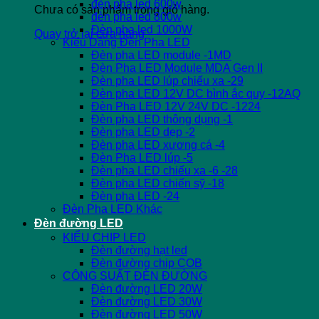
đèn pha led 600w
Chưa có sản phẩm trong giỏ hàng.
đèn pha led 800w
Đèn pha led 1000W
Quay trở lại cửa hàng
Kiểu Dáng Đèn Pha LED
Đèn pha LED module -1MD
Đèn Pha LED Module MDA Gen II
Đèn pha LED lúp chiếu xa -29
Đèn pha LED 12V DC bình ắc quy -12AQ
Đèn Pha LED 12V 24V DC -1224
Đèn pha LED thông dụng -1
Đèn pha LED dẹp -2
Đèn pha LED xương cá -4
Đèn Pha LED lúp -5
Đèn pha LED chiếu xa -6 -28
Đèn pha LED chiến sỹ -18
Đèn pha LED -24
Đèn Pha LED Khác
Đèn đường LED
KIỂU CHIP LED
Đèn đường hạt led
Đèn đường chip COB
CÔNG SUẤT ĐÈN ĐƯỜNG
Đèn đường LED 20W
Đèn đường LED 30W
Đèn đường LED 50W