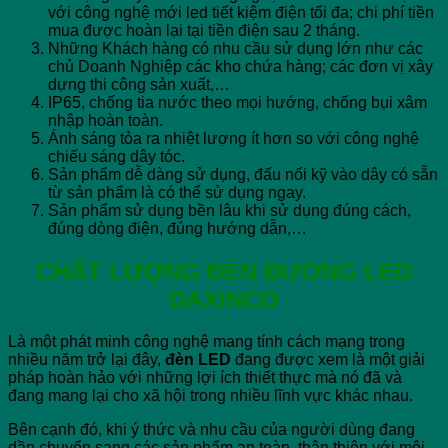
với công nghệ mới led tiết kiệm điện tối đa; chi phí tiền
mua được hoàn lại tại tiền điện sau 2 tháng.
Những Khách hàng có nhu cầu sử dụng lớn như các
chủ Doanh Nghiệp các kho chứa hàng; các đơn vị xây
dựng thi công sản xuất,…
IP65, chống tia nước theo mọi hướng, chống bụi xâm
nhập hoàn toàn.
Ánh sáng tỏa ra nhiệt lượng ít hơn so với công nghệ
chiếu sáng dây tóc.
Sản phẩm dễ dàng sử dụng, đấu nối kỹ vào dây có sẵn
từ sản phẩm là có thể sử dụng ngay.
Sản phẩm sử dụng bền lâu khi sử dụng đúng cách,
đúng dòng điện, đúng hướng dẫn,…
CHẤT LƯỢNG ĐÈN ĐƯỜNG LED
DAXINCO
Là một phát minh công nghệ mang tính cách mạng trong
nhiều năm trở lại đây,
đèn LED
đang được xem là một giải
pháp hoàn hảo với những lợi ích thiết thực mà nó đã và
đang mang lại cho xã hội trong nhiều lĩnh vực khác nhau.
Bên cạnh đó, khi ý thức và nhu cầu của người dùng đang
dần chuyển sang các sản phẩm an toàn, thân thiện với môi