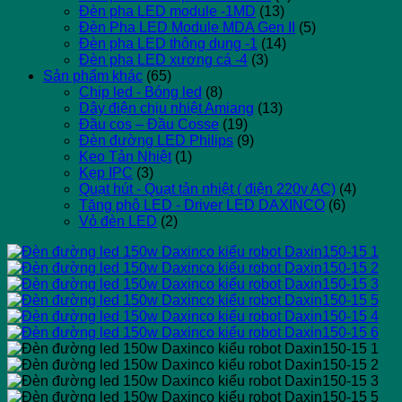
Đèn pha LED module -1MD
(13)
Đèn Pha LED Module MDA Gen II
(5)
Đèn pha LED thông dụng -1
(14)
Đèn pha LED xương cá -4
(3)
Sản phẩm khác
(65)
Chip led - Bóng led
(8)
Dây điện chịu nhiệt Amiang
(13)
Đầu cos – Đầu Cosse
(19)
Đèn đường LED Philips
(9)
Keo Tản Nhiệt
(1)
Kẹp IPC
(3)
Quạt hút - Quạt tản nhiệt ( điện 220v AC)
(4)
Tăng phô LED - Driver LED DAXINCO
(6)
Vỏ đèn LED
(2)