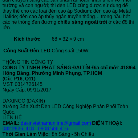
trường và con người; thì đèn LED cũng được sử dụng để
thay thế cho các loại đèn cao áp Sodium; đèn cao áp Metal
Halide; đèn cao áp thủy ngân truyền thống… trong hầu hết
các hệ thống đèn đường
chiếu sáng ngoài trời
ở các đô thị
lớn.
Kích thước
68 × 32 × 9 cm
Công Suất Đèn LED
Công suất 150W
THÔNG TIN CÔNG TY
CÔNG TY TNHH PHÁT SÁNG ĐẠI TÍN
Địa chỉ mới: 418/64
Hồng Bàng, Phường Minh Phụng, TP.HCM
(Cũ: P16, Q11)
MST: 0314726145
Ngày Cấp: 09/11/2017
DAXINCO (DAXIN)
Xưởng Sản Xuất Đèn LED Công Nghiệp Phân Phối Toàn
Quốc.
LIÊN HỆ
EMAIL:
daxinvietnamonline@gmail.com
ĐIỆN THOẠI:
082.2826 .418
-
0908.586.416
Thời Gian Làm Việc
: 8h Sáng - 5h Chiều