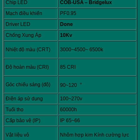
Chip LED
COB-USA – Bridgelux
Mạch điều khiển
PF0.95
Driver LED
Done
Chống Xung Áp
10Kv
Nhiệt độ màu (CRT)
3000~4500~ 6500k
Độ hoàn màu (CRI)
85 CRI
Góc chiếu sáng (độ)
90~120︒
Điện áp sử dụng
100~270v
Tuổi thọ
60000h
Cấp bảo vệ (IP)
IP 65~66
Vật liệu vỏ
Nhôm hợp kim Kính cường lực