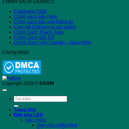
CHÍNH SÁCH DAXINCO
Catalogue 2026
Chính sách bảo hành
Chính sách bảo mật thông tin
Cam kết chất lượng sản phẩm
Chính Sách Thanh Toán
Chính Sách Đổi Trả
Chính Sách Vận Chuyển – Giao Nhận
Chứng Nhận
Copyright 2026 ©
DAXIN
Tìm
kiếm:
Trang chủ
Đèn pha LED
Góc chiếu
Đèn pha chiếu rộng