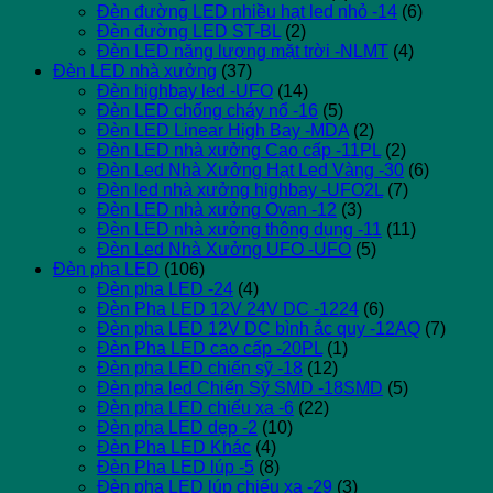
Đèn đường LED nhiều hạt led nhỏ -14
(6)
Đèn đường LED ST-BL
(2)
Đèn LED năng lượng mặt trời -NLMT
(4)
Đèn LED nhà xưởng
(37)
Đèn highbay led -UFO
(14)
Đèn LED chống cháy nổ -16
(5)
Đèn LED Linear High Bay -MDA
(2)
Đèn LED nhà xưởng Cao cấp -11PL
(2)
Đèn Led Nhà Xưởng Hạt Led Vàng -30
(6)
Đèn led nhà xưởng highbay -UFO2L
(7)
Đèn LED nhà xưởng Ovan -12
(3)
Đèn LED nhà xưởng thông dụng -11
(11)
Đèn Led Nhà Xưởng UFO -UFO
(5)
Đèn pha LED
(106)
Đèn pha LED -24
(4)
Đèn Pha LED 12V 24V DC -1224
(6)
Đèn pha LED 12V DC bình ắc quy -12AQ
(7)
Đèn Pha LED cao cấp -20PL
(1)
Đèn pha LED chiến sỹ -18
(12)
Đèn pha led Chiến Sỹ SMD -18SMD
(5)
Đèn pha LED chiếu xa -6
(22)
Đèn pha LED dẹp -2
(10)
Đèn Pha LED Khác
(4)
Đèn Pha LED lúp -5
(8)
Đèn pha LED lúp chiếu xa -29
(3)