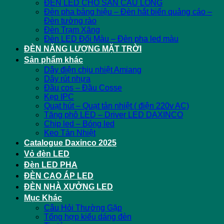
ĐÈN LED CHO SÂN CẦU LÔNG
Đèn pha bảng hiệu – Đèn hắt biển quảng cáo –
Đèn tường rào
Đèn Trạm Xăng
Đèn LED Đổi Màu – Đèn pha led màu
ĐÈN NĂNG LƯỢNG MẶT TRỜI
Sản phẩm khác
Dây điện chịu nhiệt Amiang
Dây rút nhựa
Đầu cos – Đầu Cosse
Kẹp IPC
Quạt hút – Quạt tản nhiệt ( điện 220v AC)
Tăng phô LED – Driver LED DAXINCO
Chip led – Bóng led
Keo Tản Nhiệt
Catalogue Daxinco 2025
Vỏ đèn LED
Đèn LED PHA
ĐÈN CAO ÁP LED
ĐÈN NHÀ XƯỞNG LED
Mục Khác
Câu Hỏi Thường Gặp
Tổng hợp kiểu dáng đèn