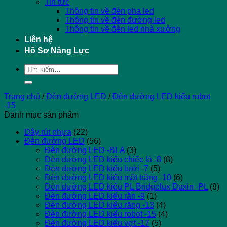
Tin tức
Thông tin về đèn pha led
Thông tin về đèn đường led
Thông tin về đèn led nhà xưởng
Liên hệ
Hồ Sơ Năng Lực
Tìm
kiếm:
Trang chủ
/
Đèn đường LED
/
Đèn đường LED kiểu robot
-15
Danh mục sản phẩm
Dây rút nhựa
(22)
Đèn đường LED
(56)
Đèn đường LED -BLA
(3)
Đèn đường LED kiểu chiếc lá -8
(8)
Đèn đường LED kiểu lưới -7
(5)
Đèn đường LED kiểu mặt trăng -10
(6)
Đèn đường LED kiểu PL Bridgelux Daxin -PL
(8)
Đèn đường LED kiểu rắn -9
(1)
Đèn đường LED kiểu răng -13
(4)
Đèn đường LED kiểu robot -15
(4)
Đèn đường LED kiểu vợt -17
(5)