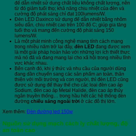
đế dẫn nhiệt sử dụng chất liệu không chất lượng, nên
từ đó giảm tuổi thọ; khả năng chịu nhiệt của đèn và
cường độ phát sáng chỉ đạt 100lumens/W.
Đèn LED Daxinco sử dụng đế dẫn nhiệt bằng nhôm
siêu dẫn, chịu nhiệt cao trên 100 độ C; giúp gia tăng
tuổi thọ và mang đến cường độ phát sáng 150
lumens/W.
Là một phát minh công nghệ mang tính cách mạng
trong nhiều năm trở lại đây,
đèn LED
đang được xem
là một giải pháp hoàn hảo với những lợi ích thiết thực
mà nó đã và đang mang lại cho xã hội trong nhiều lĩnh
vực khác nhau.
Bên cạnh đó, khi ý thức và nhu cầu của người dùng
đang dần chuyển sang các sản phẩm an toàn, thân
thiện với môi trường và con người, thì đèn LED cũng
được sử dụng để thay thế cho các loại đèn cao áp
Sodium, đèn cao áp Metal Halide, đèn cao áp thủy
ngân truyền thống… trong hầu hết các hệ thống đèn
đường
chiếu sáng ngoài trời
ở các đô thị lớn.
Xem thêm:
Đèn đường led 150w
Nguồn sử dụng mạch cách ly chất lượng, độ
an toàn cao