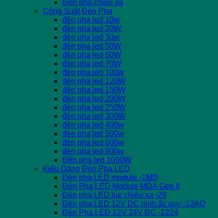
Đèn pha chiếu xa
Công Suất Đèn Pha
đèn pha led 10w
đèn pha led 20W
đèn pha led 30w
đèn pha led 50W
đèn pha led 60W
đèn pha led 70W
đèn pha led 100w
đèn pha led 120W
đèn pha led 150W
đèn pha led 200W
đèn pha led 250W
đèn pha led 300W
đèn pha led 400w
đèn pha led 500w
đèn pha led 600w
đèn pha led 800w
Đèn pha led 1000W
Kiểu Dáng Đèn Pha LED
Đèn pha LED module -1MD
Đèn Pha LED Module MDA Gen II
Đèn pha LED lúp chiếu xa -29
Đèn pha LED 12V DC bình ắc quy -12AQ
Đèn Pha LED 12V 24V DC -1224