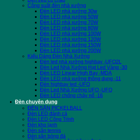
Công suất đèn nhà xưởng
Đèn LED nhà xưởng 30w
Đèn LED nhà xưởng 50W
Đèn LED nhà xưởng 70W
Đèn LED nhà xưởng 80W
Đèn LED nhà xưởng 100W
Đèn LED nhà xưởng 120W
Đèn LED nhà xưởng 150W
Đèn LED nhà xưởng 200W
Kiểu Dáng Đèn Nhà Xưởng
Đèn led nhà xưởng highbay -UFO2L
Đèn Led Nhà Xưởng Hạt Led Vàng -30
Đèn LED Linear High Bay -MDA
Đèn LED nhà xưởng thông dụng -11
Đèn highbay led -UFO
Đèn Led Nhà Xưởng UFO -UFO
Đèn LED chống cháy nổ -16
Đèn chuyên dụng
ĐÈN SÂN PICKELBALL
Đèn LED đánh cá
Đèn LED Công Trình
Đèn kho lạnh
Đèn sân tennis
Đèn sân bóng đá