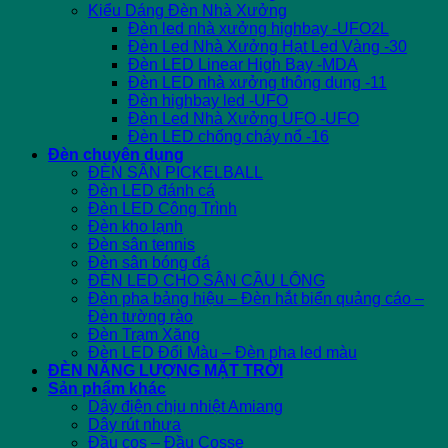
Kiểu Dáng Đèn Nhà Xưởng
Đèn led nhà xưởng highbay -UFO2L
Đèn Led Nhà Xưởng Hạt Led Vàng -30
Đèn LED Linear High Bay -MDA
Đèn LED nhà xưởng thông dụng -11
Đèn highbay led -UFO
Đèn Led Nhà Xưởng UFO -UFO
Đèn LED chống cháy nổ -16
Đèn chuyên dụng
ĐÈN SÂN PICKELBALL
Đèn LED đánh cá
Đèn LED Công Trình
Đèn kho lạnh
Đèn sân tennis
Đèn sân bóng đá
ĐÈN LED CHO SÂN CẦU LÔNG
Đèn pha bảng hiệu – Đèn hắt biển quảng cáo –
Đèn tường rào
Đèn Trạm Xăng
Đèn LED Đổi Màu – Đèn pha led màu
ĐÈN NĂNG LƯỢNG MẶT TRỜI
Sản phẩm khác
Dây điện chịu nhiệt Amiang
Dây rút nhựa
Đầu cos – Đầu Cosse