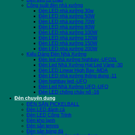
Công suất đèn nhà xưởng
Đèn LED nhà xưởng 30w
Đèn LED nhà xưởng 50W
Đèn LED nhà xưởng 70W
Đèn LED nhà xưởng 80W
Đèn LED nhà xưởng 100W
Đèn LED nhà xưởng 120W
Đèn LED nhà xưởng 150W
Đèn LED nhà xưởng 200W
Kiểu Dáng Đèn Nhà Xưởng
Đèn led nhà xưởng highbay -UFO2L
Đèn Led Nhà Xưởng Hạt Led Vàng -30
Đèn LED Linear High Bay -MDA
Đèn LED nhà xưởng thông dụng -11
Đèn highbay led -UFO
Đèn Led Nhà Xưởng UFO -UFO
Đèn LED chống cháy nổ -16
Đèn chuyên dụng
ĐÈN SÂN PICKELBALL
Đèn LED đánh cá
Đèn LED Công Trình
Đèn kho lạnh
Đèn sân tennis
Đèn sân bóng đá