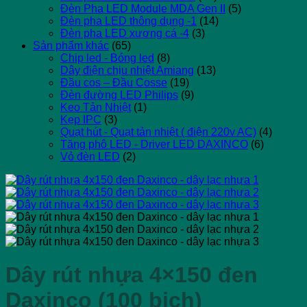
Đèn Pha LED Module MDA Gen II
(5)
Đèn pha LED thông dụng -1
(14)
Đèn pha LED xương cá -4
(3)
Sản phẩm khác
(65)
Chip led - Bóng led
(8)
Dây điện chịu nhiệt Amiang
(13)
Đầu cos – Đầu Cosse
(19)
Đèn đường LED Philips
(9)
Keo Tản Nhiệt
(1)
Kẹp IPC
(3)
Quạt hút - Quạt tản nhiệt ( điện 220v AC)
(4)
Tăng phô LED - Driver LED DAXINCO
(6)
Vỏ đèn LED
(2)
Dây rút nhựa 4×150 đen
Daxinco (100 bịch)