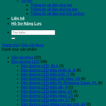
Tin tức
Thông tin về đèn pha led
Thông tin về đèn đường led
Thông tin về đèn led nhà xưởng
Liên hệ
Hồ Sơ Năng Lực
Tìm
kiếm:
Trang chủ
/
Dây rút nhựa
Danh mục sản phẩm
Dây rút nhựa
(22)
Đèn đường LED
(56)
Đèn đường LED -BLA
(3)
Đèn đường LED kiểu chiếc lá -8
(8)
Đèn đường LED kiểu lưới -7
(5)
Đèn đường LED kiểu mặt trăng -10
(6)
Đèn đường LED kiểu PL Bridgelux Daxin -PL
(8)
Đèn đường LED kiểu rắn -9
(1)
Đèn đường LED kiểu răng -13
(4)
Đèn đường LED kiểu robot -15
(4)
Đèn đường LED kiểu vợt -17
(5)
Đèn đường LED nhiều hạt led nhỏ -14
(6)