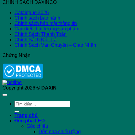
CHÍNH SÁCH DAXINCO
Catalogue 2026
Chính sách bảo hành
Chính sách bảo mật thông tin
Cam kết chất lượng sản phẩm
Chính Sách Thanh Toán
Chính Sách Đổi Trả
Chính Sách Vận Chuyển – Giao Nhận
Chứng Nhận
Copyright 2026 ©
DAXIN
Tìm
kiếm:
Trang chủ
Đèn pha LED
Góc chiếu
Đèn pha chiếu rộng