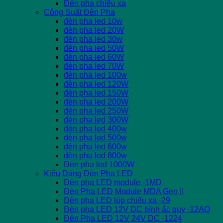
Đèn pha chiếu xa
Công Suất Đèn Pha
đèn pha led 10w
đèn pha led 20W
đèn pha led 30w
đèn pha led 50W
đèn pha led 60W
đèn pha led 70W
đèn pha led 100w
đèn pha led 120W
đèn pha led 150W
đèn pha led 200W
đèn pha led 250W
đèn pha led 300W
đèn pha led 400w
đèn pha led 500w
đèn pha led 600w
đèn pha led 800w
Đèn pha led 1000W
Kiểu Dáng Đèn Pha LED
Đèn pha LED module -1MD
Đèn Pha LED Module MDA Gen II
Đèn pha LED lúp chiếu xa -29
Đèn pha LED 12V DC bình ắc quy -12AQ
Đèn Pha LED 12V 24V DC -1224