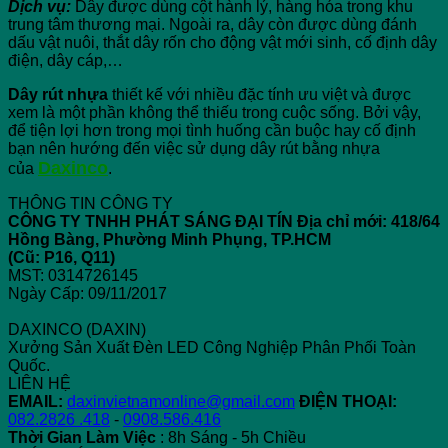
Dịch vụ:
Dây được dùng cột hành lý, hàng hóa trong khu
trung tâm thương mại. Ngoài ra, dây còn được dùng đánh
dấu vật nuôi, thắt dây rốn cho động vật mới sinh, cố định dây
điện, dây cáp,…
Dây rút nhựa
thiết kế với nhiều đặc tính ưu việt và được
xem là một phần không thể thiếu trong cuộc sống. Bởi vậy,
để tiện lợi hơn trong mọi tình huống cần buộc hay cố định
bạn nên hướng đến việc sử dụng dây rút bằng nhựa
Daxinco
của
.
THÔNG TIN CÔNG TY
CÔNG TY TNHH PHÁT SÁNG ĐẠI TÍN
Địa chỉ mới: 418/64
Hồng Bàng, Phường Minh Phụng, TP.HCM
(Cũ: P16, Q11)
MST: 0314726145
Ngày Cấp: 09/11/2017
DAXINCO (DAXIN)
Xưởng Sản Xuất Đèn LED Công Nghiệp Phân Phối Toàn
Quốc.
LIÊN HỆ
EMAIL:
daxinvietnamonline@gmail.com
ĐIỆN THOẠI:
082.2826 .418
-
0908.586.416
Thời Gian Làm Việc
: 8h Sáng - 5h Chiều