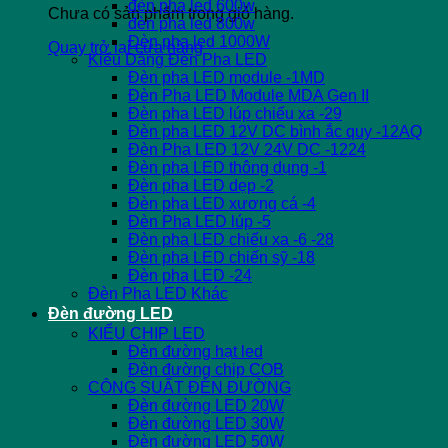
đèn pha led 600w
Chưa có sản phẩm trong giỏ hàng.
đèn pha led 800w
Đèn pha led 1000W
Quay trở lại cửa hàng
Kiểu Dáng Đèn Pha LED
Đèn pha LED module -1MD
Đèn Pha LED Module MDA Gen II
Đèn pha LED lúp chiếu xa -29
Đèn pha LED 12V DC bình ắc quy -12AQ
Đèn Pha LED 12V 24V DC -1224
Đèn pha LED thông dụng -1
Đèn pha LED dẹp -2
Đèn pha LED xương cá -4
Đèn Pha LED lúp -5
Đèn pha LED chiếu xa -6 -28
Đèn pha LED chiến sỹ -18
Đèn pha LED -24
Đèn Pha LED Khác
Đèn đường LED
KIỂU CHIP LED
Đèn đường hạt led
Đèn đường chip COB
CÔNG SUẤT ĐÈN ĐƯỜNG
Đèn đường LED 20W
Đèn đường LED 30W
Đèn đường LED 50W