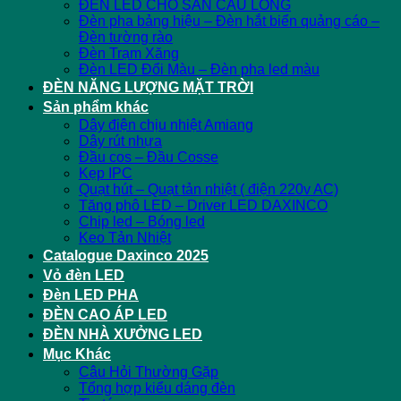
ĐÈN LED CHO SÂN CẦU LÔNG
Đèn pha bảng hiệu – Đèn hắt biển quảng cáo –
Đèn tường rào
Đèn Trạm Xăng
Đèn LED Đổi Màu – Đèn pha led màu
ĐÈN NĂNG LƯỢNG MẶT TRỜI
Sản phẩm khác
Dây điện chịu nhiệt Amiang
Dây rút nhựa
Đầu cos – Đầu Cosse
Kẹp IPC
Quạt hút – Quạt tản nhiệt ( điện 220v AC)
Tăng phô LED – Driver LED DAXINCO
Chip led – Bóng led
Keo Tản Nhiệt
Catalogue Daxinco 2025
Vỏ đèn LED
Đèn LED PHA
ĐÈN CAO ÁP LED
ĐÈN NHÀ XƯỞNG LED
Mục Khác
Câu Hỏi Thường Gặp
Tổng hợp kiểu dáng đèn