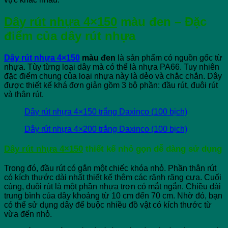
Dây rút nhựa 4×150
màu đen – Đặc
điểm của dây rút nhựa
Dây rút nhựa 4×150
màu đen
là sản phẩm có nguồn gốc từ
nhựa. Tùy từng loại dây mà có thể là nhựa PA66. Tuy nhiên
đặc điểm chung của loại nhựa này là dẻo và chắc chắn. Dây
được thiết kế khá đơn giản gồm 3 bộ phần: đầu rút, đuôi rút
và thân rút.
Dây rút nhựa 4×150 trắng Daxinco (100 bịch)
Dây rút nhựa 4×200 trắng Daxinco (100 bịch)
Dây rút nhựa 4×150
thiết kế nhỏ gọn dễ dàng sử dụng
Trong đó, đầu rút có gắn một chiếc khóa nhỏ. Phần thân rút
có kích thước dài nhất thiết kế thêm các rãnh răng cưa. Cuối
cùng, đuôi rút là một phần nhựa trơn có mắt ngắn. Chiều dài
trung bình của dây khoảng từ 10 cm đến 70 cm. Nhờ đó, bạn
có thể sử dụng dây để buộc nhiều đồ vật có kích thước từ
vừa đến nhỏ.