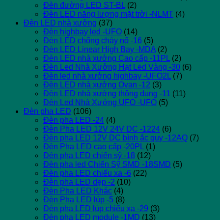
Đèn đường LED ST-BL
(2)
Đèn LED năng lượng mặt trời -NLMT
(4)
Đèn LED nhà xưởng
(37)
Đèn highbay led -UFO
(14)
Đèn LED chống cháy nổ -16
(5)
Đèn LED Linear High Bay -MDA
(2)
Đèn LED nhà xưởng Cao cấp -11PL
(2)
Đèn Led Nhà Xưởng Hạt Led Vàng -30
(6)
Đèn led nhà xưởng highbay -UFO2L
(7)
Đèn LED nhà xưởng Ovan -12
(3)
Đèn LED nhà xưởng thông dụng -11
(11)
Đèn Led Nhà Xưởng UFO -UFO
(5)
Đèn pha LED
(106)
Đèn pha LED -24
(4)
Đèn Pha LED 12V 24V DC -1224
(6)
Đèn pha LED 12V DC bình ắc quy -12AQ
(7)
Đèn Pha LED cao cấp -20PL
(1)
Đèn pha LED chiến sỹ -18
(12)
Đèn pha led Chiến Sỹ SMD -18SMD
(5)
Đèn pha LED chiếu xa -6
(22)
Đèn pha LED dẹp -2
(10)
Đèn Pha LED Khác
(4)
Đèn Pha LED lúp -5
(8)
Đèn pha LED lúp chiếu xa -29
(3)
Đèn pha LED module -1MD
(13)