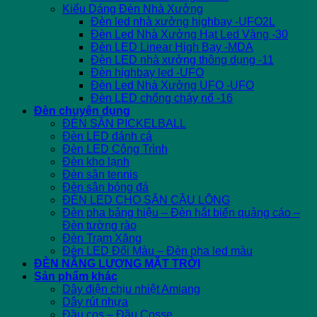
Kiểu Dáng Đèn Nhà Xưởng
Đèn led nhà xưởng highbay -UFO2L
Đèn Led Nhà Xưởng Hạt Led Vàng -30
Đèn LED Linear High Bay -MDA
Đèn LED nhà xưởng thông dụng -11
Đèn highbay led -UFO
Đèn Led Nhà Xưởng UFO -UFO
Đèn LED chống cháy nổ -16
Đèn chuyên dụng
ĐÈN SÂN PICKELBALL
Đèn LED đánh cá
Đèn LED Công Trình
Đèn kho lạnh
Đèn sân tennis
Đèn sân bóng đá
ĐÈN LED CHO SÂN CẦU LÔNG
Đèn pha bảng hiệu – Đèn hắt biển quảng cáo –
Đèn tường rào
Đèn Trạm Xăng
Đèn LED Đổi Màu – Đèn pha led màu
ĐÈN NĂNG LƯỢNG MẶT TRỜI
Sản phẩm khác
Dây điện chịu nhiệt Amiang
Dây rút nhựa
Đầu cos – Đầu Cosse