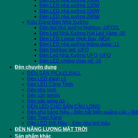
Đèn LED nhà xưởng 120W
Đèn LED nhà xưởng 150W
Đèn LED nhà xưởng 200W
Kiểu Dáng Đèn Nhà Xưởng
Đèn led nhà xưởng highbay -UFO2L
Đèn Led Nhà Xưởng Hạt Led Vàng -30
Đèn LED Linear High Bay -MDA
Đèn LED nhà xưởng thông dụng -11
Đèn highbay led -UFO
Đèn Led Nhà Xưởng UFO -UFO
Đèn LED chống cháy nổ -16
Đèn chuyên dụng
ĐÈN SÂN PICKELBALL
Đèn LED đánh cá
Đèn LED Công Trình
Đèn kho lạnh
Đèn sân tennis
Đèn sân bóng đá
ĐÈN LED CHO SÂN CẦU LÔNG
Đèn pha bảng hiệu – Đèn hắt biển quảng cáo – Đ
Đèn Trạm Xăng
Đèn LED Đổi Màu – Đèn pha led màu
ĐÈN NĂNG LƯỢNG MẶT TRỜI
Sản phẩm khác