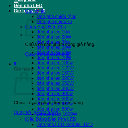
Đèn pha LED
Giỏ hàng /
0
₫
0
Góc chiếu
Đèn pha chiếu rộng
Đèn pha chiếu xa
Công Suất Đèn Pha
đèn pha led 10w
đèn pha led 20W
đèn pha led 30w
Chưa có sản phẩm trong giỏ hàng.
đèn pha led 50W
đèn pha led 60W
Quay trở lại cửa hàng
đèn pha led 70W
đèn pha led 100w
0
đèn pha led 120W
Giỏ hàng
đèn pha led 150W
đèn pha led 200W
đèn pha led 250W
đèn pha led 300W
đèn pha led 400w
đèn pha led 500w
Chưa có sản phẩm trong giỏ hàng.
đèn pha led 600w
đèn pha led 800w
Quay trở lại cửa hàng
Đèn pha led 1000W
Kiểu Dáng Đèn Pha LED
Đèn pha LED module -1MD