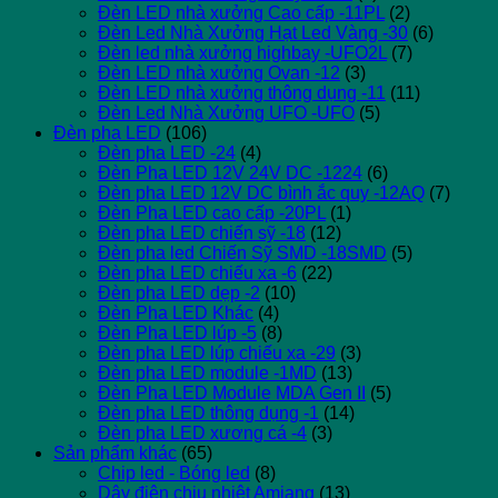
Đèn LED nhà xưởng Cao cấp -11PL
(2)
Đèn Led Nhà Xưởng Hạt Led Vàng -30
(6)
Đèn led nhà xưởng highbay -UFO2L
(7)
Đèn LED nhà xưởng Ovan -12
(3)
Đèn LED nhà xưởng thông dụng -11
(11)
Đèn Led Nhà Xưởng UFO -UFO
(5)
Đèn pha LED
(106)
Đèn pha LED -24
(4)
Đèn Pha LED 12V 24V DC -1224
(6)
Đèn pha LED 12V DC bình ắc quy -12AQ
(7)
Đèn Pha LED cao cấp -20PL
(1)
Đèn pha LED chiến sỹ -18
(12)
Đèn pha led Chiến Sỹ SMD -18SMD
(5)
Đèn pha LED chiếu xa -6
(22)
Đèn pha LED dẹp -2
(10)
Đèn Pha LED Khác
(4)
Đèn Pha LED lúp -5
(8)
Đèn pha LED lúp chiếu xa -29
(3)
Đèn pha LED module -1MD
(13)
Đèn Pha LED Module MDA Gen II
(5)
Đèn pha LED thông dụng -1
(14)
Đèn pha LED xương cá -4
(3)
Sản phẩm khác
(65)
Chip led - Bóng led
(8)
Dây điện chịu nhiệt Amiang
(13)