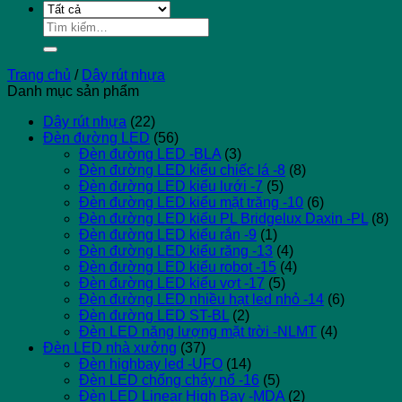
Tìm
kiếm:
Trang chủ
/
Dây rút nhựa
Danh mục sản phẩm
Dây rút nhựa
(22)
Đèn đường LED
(56)
Đèn đường LED -BLA
(3)
Đèn đường LED kiểu chiếc lá -8
(8)
Đèn đường LED kiểu lưới -7
(5)
Đèn đường LED kiểu mặt trăng -10
(6)
Đèn đường LED kiểu PL Bridgelux Daxin -PL
(8)
Đèn đường LED kiểu rắn -9
(1)
Đèn đường LED kiểu răng -13
(4)
Đèn đường LED kiểu robot -15
(4)
Đèn đường LED kiểu vợt -17
(5)
Đèn đường LED nhiều hạt led nhỏ -14
(6)
Đèn đường LED ST-BL
(2)
Đèn LED năng lượng mặt trời -NLMT
(4)
Đèn LED nhà xưởng
(37)
Đèn highbay led -UFO
(14)
Đèn LED chống cháy nổ -16
(5)
Đèn LED Linear High Bay -MDA
(2)