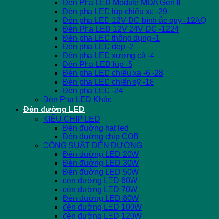
Đèn Pha LED Module MDA Gen II
Đèn pha LED lúp chiếu xa -29
Đèn pha LED 12V DC bình ắc quy -12AQ
Đèn Pha LED 12V 24V DC -1224
Đèn pha LED thông dụng -1
Đèn pha LED dẹp -2
Đèn pha LED xương cá -4
Đèn Pha LED lúp -5
Đèn pha LED chiếu xa -6 -28
Đèn pha LED chiến sỹ -18
Đèn pha LED -24
Đèn Pha LED Khác
Đèn đường LED
KIỂU CHIP LED
Đèn đường hạt led
Đèn đường chip COB
CÔNG SUẤT ĐÈN ĐƯỜNG
Đèn đường LED 20W
Đèn đường LED 30W
Đèn đường LED 50W
đèn đường LED 60W
đèn đường LED 70W
Đèn đường LED 80W
đèn đường LED 100W
đèn đường LED 120W