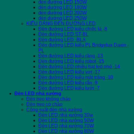
đèn đường LED 150W
đèn đường LED 180W
đèn đường LED 200W
đèn đường LED 250W
KIỂU DÁNG ĐÈN ĐƯỜNG LED
Đèn đường LED kiểu chiếc lá -8
Đèn đường LED ST-BL
Đèn đường LED -BLA
Đèn đường LED kiểu PL Bridgelux Daxin -
PL
Đèn đường LED kiểu răng -13
Đèn đường LED kiểu robot -15
Đèn đường LED nhiều hạt led nhỏ -14
Đèn đường LED kiểu vợt -17
Đèn đường LED kiểu mặt trăng -10
Đèn đường LED kiểu rắn -9
Đèn đường LED kiểu lưới -7
Đèn LED nhà xưởng
Đèn treo không chảo
Đèn treo có chảo
Công suất đèn nhà xưởng
Đèn LED nhà xưởng 30w
Đèn LED nhà xưởng 50W
Đèn LED nhà xưởng 70W
Đèn LED nhà xưởng 80W