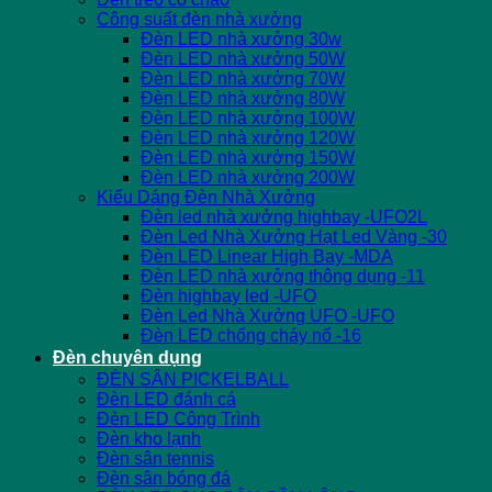
Công suất đèn nhà xưởng
Đèn LED nhà xưởng 30w
Đèn LED nhà xưởng 50W
Đèn LED nhà xưởng 70W
Đèn LED nhà xưởng 80W
Đèn LED nhà xưởng 100W
Đèn LED nhà xưởng 120W
Đèn LED nhà xưởng 150W
Đèn LED nhà xưởng 200W
Kiểu Dáng Đèn Nhà Xưởng
Đèn led nhà xưởng highbay -UFO2L
Đèn Led Nhà Xưởng Hạt Led Vàng -30
Đèn LED Linear High Bay -MDA
Đèn LED nhà xưởng thông dụng -11
Đèn highbay led -UFO
Đèn Led Nhà Xưởng UFO -UFO
Đèn LED chống cháy nổ -16
Đèn chuyên dụng
ĐÈN SÂN PICKELBALL
Đèn LED đánh cá
Đèn LED Công Trình
Đèn kho lạnh
Đèn sân tennis
Đèn sân bóng đá