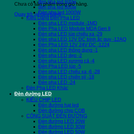
đèn pha led 600w
Chưa có sản phẩm trong giỏ hàng.
đèn pha led 800w
Đèn pha led 1000W
Quay trở lại cửa hàng
Kiểu Dáng Đèn Pha LED
Đèn pha LED module -1MD
Đèn Pha LED Module MDA Gen II
Đèn pha LED lúp chiếu xa -29
Đèn pha LED 12V DC bình ắc quy -12AQ
Đèn Pha LED 12V 24V DC -1224
Đèn pha LED thông dụng -1
Đèn pha LED dẹp -2
Đèn pha LED xương cá -4
Đèn Pha LED lúp -5
Đèn pha LED chiếu xa -6 -28
Đèn pha LED chiến sỹ -18
Đèn pha LED -24
Đèn Pha LED Khác
Đèn đường LED
KIỂU CHIP LED
Đèn đường hạt led
Đèn đường chip COB
CÔNG SUẤT ĐÈN ĐƯỜNG
Đèn đường LED 20W
Đèn đường LED 30W
Đèn đường LED 50W