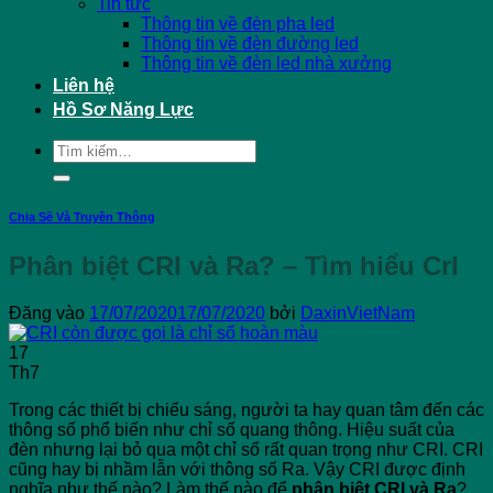
Tin tức
Thông tin về đèn pha led
Thông tin về đèn đường led
Thông tin về đèn led nhà xưởng
Liên hệ
Hồ Sơ Năng Lực
Tìm
kiếm:
Chia Sẽ Và Truyền Thông
Phân biệt CRI và Ra? – Tìm hiểu CrI
Đăng vào
17/07/2020
17/07/2020
bởi
DaxinVietNam
17
Th7
Trong các thiết bị chiếu sáng, người ta hay quan tâm đến các
thông số phổ biến như chỉ số quang thông. Hiệu suất của
đèn nhưng lại bỏ qua một chỉ số rất quan trọng như CRI. CRI
cũng hay bị nhầm lẫn với thông số Ra. Vậy CRI được định
nghĩa như thế nào? Làm thế nào để
phân biệt CRI và Ra
?