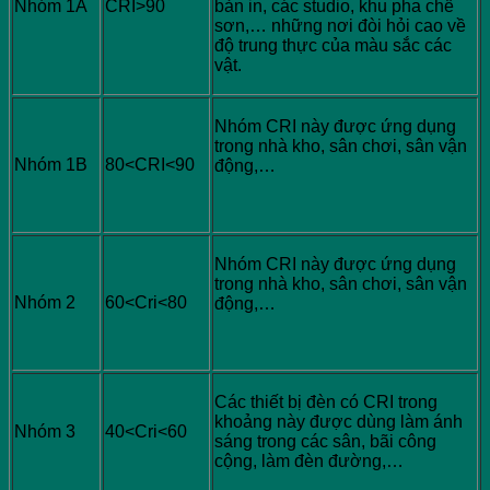
Nhóm 1A
CRI>90
bản in, các studio, khu pha chế
sơn,… những nơi đòi hỏi cao về
độ trung thực của màu sắc các
vật.
Nhóm CRI này được ứng dụng
trong nhà kho, sân chơi, sân vận
Nhóm 1B
80<CRI<90
động,…
Nhóm CRI này được ứng dụng
trong nhà kho, sân chơi, sân vận
Nhóm 2
60<Cri<80
động,…
Các thiết bị đèn có CRI trong
khoảng này được dùng làm ánh
Nhóm 3
40<Cri<60
sáng trong các sân, bãi công
cộng, làm đèn đường,…