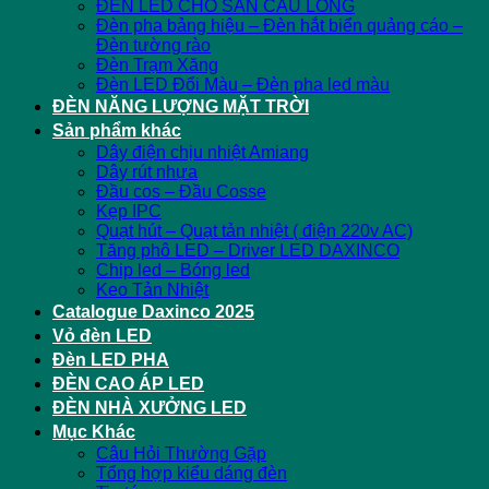
ĐÈN LED CHO SÂN CẦU LÔNG
Đèn pha bảng hiệu – Đèn hắt biển quảng cáo –
Đèn tường rào
Đèn Trạm Xăng
Đèn LED Đổi Màu – Đèn pha led màu
ĐÈN NĂNG LƯỢNG MẶT TRỜI
Sản phẩm khác
Dây điện chịu nhiệt Amiang
Dây rút nhựa
Đầu cos – Đầu Cosse
Kẹp IPC
Quạt hút – Quạt tản nhiệt ( điện 220v AC)
Tăng phô LED – Driver LED DAXINCO
Chip led – Bóng led
Keo Tản Nhiệt
Catalogue Daxinco 2025
Vỏ đèn LED
Đèn LED PHA
ĐÈN CAO ÁP LED
ĐÈN NHÀ XƯỞNG LED
Mục Khác
Câu Hỏi Thường Gặp
Tổng hợp kiểu dáng đèn