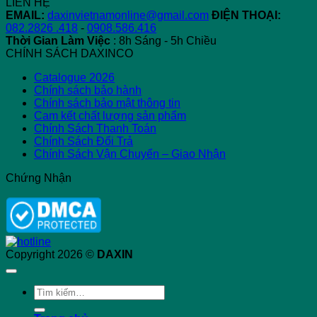
LIÊN HỆ
Phát
EMAIL:
daxinvietnamonline@gmail.com
ĐIỆN THOẠI:
Triển
082.2826 .418
-
0908.586.416
Thời Gian Làm Việc
: 8h Sáng - 5h Chiều
CHÍNH SÁCH DAXINCO
Catalogue 2026
Chính sách bảo hành
Chính sách bảo mật thông tin
Cam kết chất lượng sản phẩm
Chính Sách Thanh Toán
Chính Sách Đổi Trả
Chính Sách Vận Chuyển – Giao Nhận
Chứng Nhận
Copyright 2026 ©
DAXIN
Tìm
kiếm: