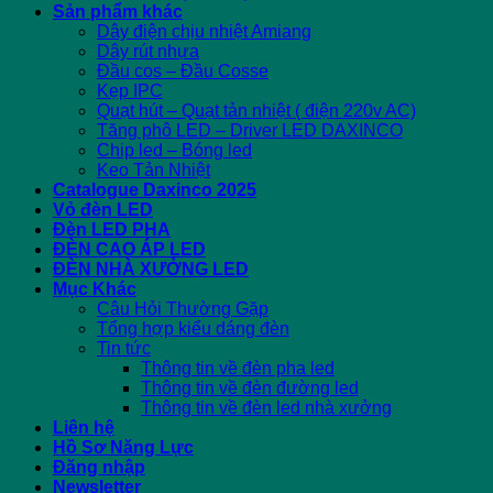
Sản phẩm khác
Dây điện chịu nhiệt Amiang
Dây rút nhựa
Đầu cos – Đầu Cosse
Kẹp IPC
Quạt hút – Quạt tản nhiệt ( điện 220v AC)
Tăng phô LED – Driver LED DAXINCO
Chip led – Bóng led
Keo Tản Nhiệt
Catalogue Daxinco 2025
Vỏ đèn LED
Đèn LED PHA
ĐÈN CAO ÁP LED
ĐÈN NHÀ XƯỞNG LED
Mục Khác
Câu Hỏi Thường Gặp
Tổng hợp kiểu dáng đèn
Tin tức
Thông tin về đèn pha led
Thông tin về đèn đường led
Thông tin về đèn led nhà xưởng
Liên hệ
Hồ Sơ Năng Lực
Đăng nhập
Newsletter