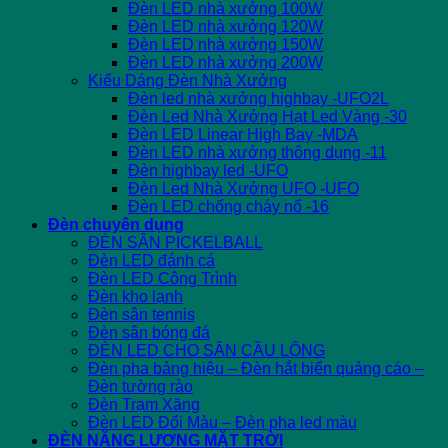
Đèn LED nhà xưởng 100W
Đèn LED nhà xưởng 120W
Đèn LED nhà xưởng 150W
Đèn LED nhà xưởng 200W
Kiểu Dáng Đèn Nhà Xưởng
Đèn led nhà xưởng highbay -UFO2L
Đèn Led Nhà Xưởng Hạt Led Vàng -30
Đèn LED Linear High Bay -MDA
Đèn LED nhà xưởng thông dụng -11
Đèn highbay led -UFO
Đèn Led Nhà Xưởng UFO -UFO
Đèn LED chống cháy nổ -16
Đèn chuyên dụng
ĐÈN SÂN PICKELBALL
Đèn LED đánh cá
Đèn LED Công Trình
Đèn kho lạnh
Đèn sân tennis
Đèn sân bóng đá
ĐÈN LED CHO SÂN CẦU LÔNG
Đèn pha bảng hiệu – Đèn hắt biển quảng cáo –
Đèn tường rào
Đèn Trạm Xăng
Đèn LED Đổi Màu – Đèn pha led màu
ĐÈN NĂNG LƯỢNG MẶT TRỜI