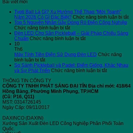
Bài viết mới
Typti Ball Là Gì? Xu Hướng Thể Thao “Mới Toanh”
ở
Năm 2026 Có Gì Đặc Biệt?
Chức năng bình luận bị tắt
Ty
Top 5 Nguyên Nhân Gây Dòng Rò Điện Công Nghiệp
ở
Ba
Chức năng bình luận bị tắt
Top
L
Đèn LED Cho Sân Pickleball – Giải Pháp Chiếu Sáng
5
ở
G
Chuẩn
Chức năng bình luận bị tắt
Nguyên
Đèn
X
10
Nhân
LED
H
Th6
Gây
Cho
T
Máy Tính Tiền Điện Sử Dụng Đèn LED
Chức năng
ở
Dòng
Sân
T
bình luận bị tắt
Máy
Rò
Pickleball
“
So Sánh Pickleball và Padel: Điểm Giống, Khác Nhau
Tính
Điện
–
ở
T
và Sự Phát Triển
Chức năng bình luận bị tắt
Tiền
Công
Giải
So
N
THÔNG TIN CÔNG TY
Điện
Nghiệp
Pháp
Sánh
2
CÔNG TY TNHH PHÁT SÁNG ĐẠI TÍN
Địa chỉ mới: 418/64
Sử
Chiếu
Pickleball
C
Hồng Bàng, Phường Minh Phụng, TP.HCM
Dụng
Sáng
và
Gì
(Cũ: P16, Q11)
Đèn
Chuẩn
Padel:
Đ
MST: 0314726145
LED
Điểm
Bi
Ngày Cấp: 09/11/2017
Giống,
Khác
DAXINCO (DAXIN)
Nhau
Xưởng Sản Xuất Đèn LED Công Nghiệp Phân Phối Toàn
và
Quốc.
Sự