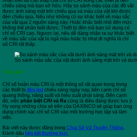
nhận biết độ cao thấp của chỉ số CRI trong các thiết bị đèn
chiếu sáng mà bạn sở hữu. Hãy so sánh màu của các đồ vật
được ánh sáng mặt trời chiếu qua và màu của vật khi được
đèn chiếu qua. Nếu như không có sự khác biệt về màu sắc
của vật qua 2 nguồn sáng này. Hoặc khác biệt nhỏ đến mức
không thể phân biệt được. Thiết bị đèn mà bạn sử dụng có
chỉ số CRI cao. Ngược lại, nếu dễ dàng nhận ra sự khác biệt
về màu sắc của vật bị ngả màu hoặc bị nhạt đi nghĩa là chỉ
số CRI rất thấp.
So sánh màu sắc của vật dưới ánh sáng mặt trời và dướ
Tổng kết
Chỉ số hoàn màu CRI là một thông số rất quan trọng trong
các thiết bị
đèn led
chiếu sáng ngày nay, bên cạnh chỉ số
quang thông, năng suất và hiệu suất phát sáng. Bên cạnh
đó, việc
phân biệt CRI và Ra
cũng là điều đáng được lưu ý.
Hy vọng những chia sẻ trên của DAXINCO sẽ giúp bạn ứng
dụng chính xác chỉ số CRI vào môi trường học tập và làm
việc.
Bài viết này được đăng trong
Chia Sẽ Và Truyền Thông
.
Đánh dấu
liên kết thường trực
.