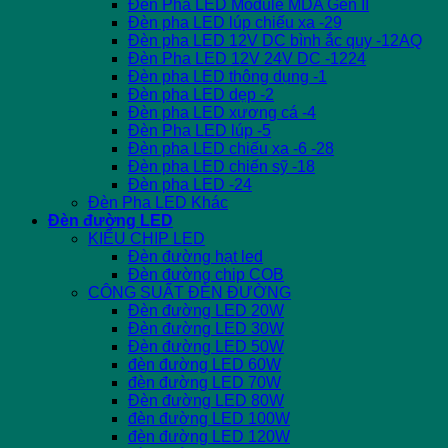
Đèn Pha LED Module MDA Gen II
Đèn pha LED lúp chiếu xa -29
Đèn pha LED 12V DC bình ắc quy -12AQ
Đèn Pha LED 12V 24V DC -1224
Đèn pha LED thông dụng -1
Đèn pha LED dẹp -2
Đèn pha LED xương cá -4
Đèn Pha LED lúp -5
Đèn pha LED chiếu xa -6 -28
Đèn pha LED chiến sỹ -18
Đèn pha LED -24
Đèn Pha LED Khác
Đèn đường LED
KIỂU CHIP LED
Đèn đường hạt led
Đèn đường chip COB
CÔNG SUẤT ĐÈN ĐƯỜNG
Đèn đường LED 20W
Đèn đường LED 30W
Đèn đường LED 50W
đèn đường LED 60W
đèn đường LED 70W
Đèn đường LED 80W
đèn đường LED 100W
đèn đường LED 120W