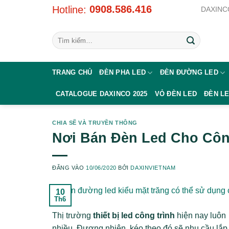
Bỏ
0908.586.416
Hotline:
DAXINCO
qua
nội
Tìm
dung
kiếm:
TRANG CHỦ
ĐÈN PHA LED
ĐÈN ĐƯỜNG LED
CATALOGUE DAXINCO 2025
VỎ ĐÈN LED
ĐÈN L
CHIA SẼ VÀ TRUYỀN THÔNG
Nơi Bán Đèn Led Cho Côn
ĐĂNG VÀO
10/06/2020
BỞI
DAXINVIETNAM
10
Th6
Thị trường
thiết bị led công trình
hiện nay luôn 
nhiều. Đương nhiên, kéo theo đó sẽ nhu cầu lắp 