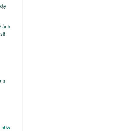
vậy
ẽ ảnh
 sẽ
ông
i
50w