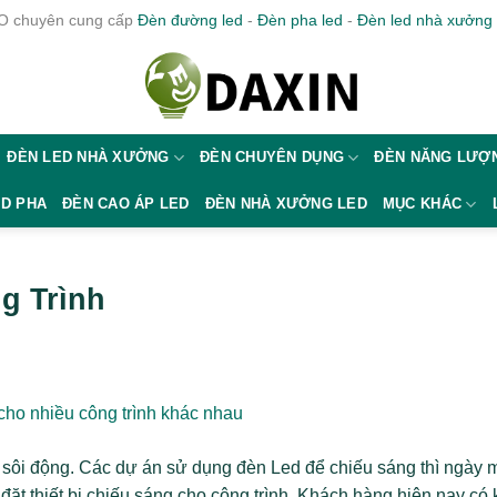
 chuyên cung cấp
Đèn đường led
-
Đèn pha led
-
Đèn led nhà xưởng
ĐÈN LED NHÀ XƯỞNG
ĐÈN CHUYÊN DỤNG
ĐÈN NĂNG LƯỢN
ED PHA
ĐÈN CAO ÁP LED
ĐÈN NHÀ XƯỞNG LED
MỤC KHÁC
g Trình
sôi động. Các dự án sử dụng đèn Led để chiếu sáng thì ngày 
đặt thiết bị chiếu sáng cho công trình. Khách hàng hiện nay có