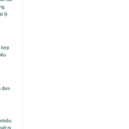
ng.
i lý
g hợp
iều
g đơn
 nhiều
iết bị