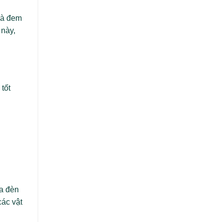
Khác
Nhau
 và đem
và
 này,
Sự
Phát
Triển
tốt
ủa đèn
các vật