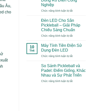
Dòng Rò Điện Công
Gì?
Nghiệp
hâu Âu,
Xu
ở
Chức năng bình luận bị tắt
Hướng
led cho
Top
Thể
5
Thao
Đèn LED Cho Sân
Nguyên
“Mới
Pickleball – Giải Pháp
Nhân
Toanh”
Chiếu Sáng Chuẩn
Gây
Năm
ở
Chức năng bình luận bị tắt
Dòng
2026
Đèn
Rò
Có
LED
Điện
Gì
Máy Tính Tiền Điện Sử
10
Cho
Công
Đặc
Dụng Đèn LED
Th6
Sân
Nghiệp
Biệt?
sử
ở
Chức năng bình luận bị tắt
Pickleball
 xuất
Máy
–
Tính
Giải
So Sánh Pickleball và
nh
Tiền
Pháp
Padel: Điểm Giống, Khác
Điện
Chiếu
Nhau và Sự Phát Triển
Sử
Sáng
ở
Chức năng bình luận bị tắt
Dụng
Chuẩn
So
Đèn
Sánh
LED
Pickleball
và
Padel:
Điểm
Giống,