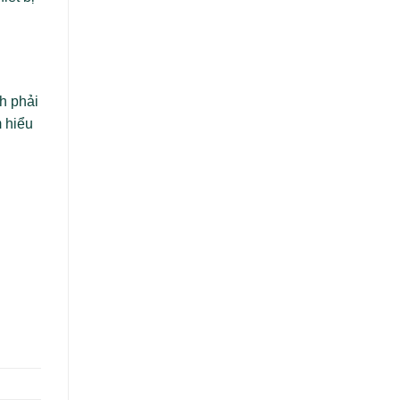
h phải
m hiểu