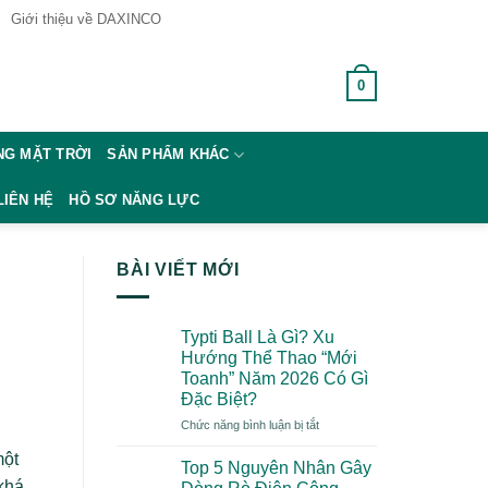
Giới thiệu về DAXINCO
0
GIỎ HÀNG /
0
₫
G MẶT TRỜI
SẢN PHẨM KHÁC
LIÊN HỆ
HỒ SƠ NĂNG LỰC
BÀI VIẾT MỚI
Typti Ball Là Gì? Xu
Hướng Thể Thao “Mới
Toanh” Năm 2026 Có Gì
Đặc Biệt?
ở
Chức năng bình luận bị tắt
Typti
một
Ball
Top 5 Nguyên Nhân Gây
Là
 khá