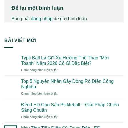
Để lại một bình luận
Bạn phải
đăng nhập
để gửi bình luận.
BÀI VIẾT MỚI
Typti Ball Là Gì? Xu Hướng Thể Thao “Mới
Toanh” Năm 2026 Có Gì Đặc Biệt?
ở
Chức năng bình luận bị tắt
Typti
Ball
Top 5 Nguyên Nhân Gây Dòng Rò Điện Công
Là
Nghiệp
Gì?
ở
Chức năng bình luận bị tắt
Xu
Top
Hướng
5
Thể
Đèn LED Cho Sân Pickleball – Giải Pháp Chiếu
Nguyên
Thao
Sáng Chuẩn
Nhân
“Mới
ở
Chức năng bình luận bị tắt
Gây
Toanh”
Đèn
Dòng
Năm
LED
Rò