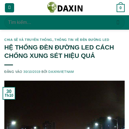
Bỏ
0
qua
nội
Tìm
dung
kiếm:
CHIA SẼ VÀ TRUYỀN THÔNG
,
THÔNG TIN VỀ ĐÈN ĐƯỜNG LED
HỆ THỐNG ĐÈN ĐƯỜNG LED CÁCH
CHỐNG XUNG SÉT HIỆU QUẢ
ĐĂNG VÀO
30/10/2019
BỞI
DAXINVIETNAM
30
Th10