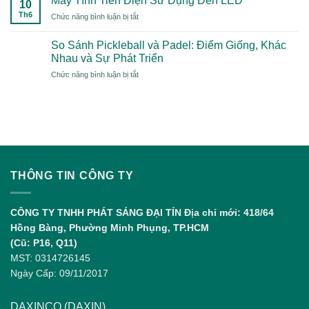
Máy Tính Tiền Điện Sử Dụng Đèn LED
2026
10
Cho
Điện
Có
Th6
ở
Chức năng bình luận bị tắt
Sân
Công
Gì
Máy
Pickleball
Nghiệp
Đặc
Tính
–
So Sánh Pickleball và Padel: Điểm Giống, Khác
Biệt?
Tiền
Giải
Nhau và Sự Phát Triển
Điện
Pháp
ở
Chức năng bình luận bị tắt
Sử
Chiếu
So
Dụng
Sáng
Sánh
Đèn
Chuẩn
Pickleball
LED
và
Padel:
Điểm
Giống,
Khác
THÔNG TIN CÔNG TY
Nhau
và
Sự
CÔNG TY TNHH PHÁT SÁNG ĐẠI TÍN
Địa chỉ mới: 418/64
Phát
Hồng Bàng, Phường Minh Phụng, TP.HCM
Triển
(Cũ: P16, Q11)
MST: 0314726145
Ngày Cấp: 09/11/2017
DAXINCO (DAXIN)