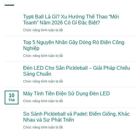
Typti Ball Là Gì? Xu Hướng Thể Thao “Mới
Toanh” Năm 2026 Có Gì Đặc Biệt?
ở
Chức năng bình luận bị tắt
Typti
Ball
Top 5 Nguyên Nhân Gây Dòng Rò Điện Công
Là
Nghiệp
Gì?
ở
Chức năng bình luận bị tắt
Xu
Top
Hướng
5
Thể
Đèn LED Cho Sân Pickleball – Giải Pháp Chiếu
Nguyên
Thao
Sáng Chuẩn
Nhân
“Mới
ở
Chức năng bình luận bị tắt
Gây
Toanh”
Đèn
Dòng
Năm
LED
Rò
Máy Tính Tiền Điện Sử Dụng Đèn LED
2026
10
Cho
Điện
Có
Th6
ở
Chức năng bình luận bị tắt
Sân
Công
Gì
Máy
Pickleball
Nghiệp
Đặc
Tính
–
So Sánh Pickleball và Padel: Điểm Giống, Khác
Biệt?
Tiền
Giải
Nhau và Sự Phát Triển
Điện
Pháp
ở
Chức năng bình luận bị tắt
Sử
Chiếu
So
Dụng
Sáng
Sánh
Đèn
Chuẩn