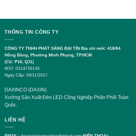
Pickleball
LED
và
Padel:
Điểm
Giống,
Khác
THÔNG TIN CÔNG TY
Nhau
và
Sự
CÔNG TY TNHH PHÁT SÁNG ĐẠI TÍN
Địa chỉ mới: 418/64
Phát
Hồng Bàng, Phường Minh Phụng, TP.HCM
Triển
(Cũ: P16, Q11)
MST: 0314726145
Ngày Cấp: 09/11/2017
DAXINCO (DAXIN)
Xưởng Sản Xuất Đèn LED Công Nghiệp Phân Phối Toàn
Quốc.
LIÊN HỆ
EMAIL:
daxinvietnamonline@gmail.com
ĐIỆN THOẠI: