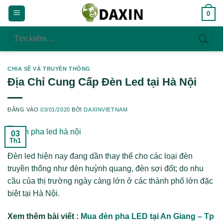
Bỏ
0
qua
nội
Tìm
dung
kiếm:
CHIA SẼ VÀ TRUYỀN THÔNG
Địa Chỉ Cung Cấp Đèn Led tại Hà Nội
ĐĂNG VÀO
03/01/2020
BỞI
DAXINVIETNAM
03
Th1
Đèn led hiện nay đang dần thay thế cho các loại đèn
truyền thống như đèn huỳnh quang, đèn sợi đốt; do nhu
cầu của thị trường ngày càng lớn ở các thành phố lớn đặc
biệt tại Hà Nội.
Xem thêm bài viết :
Mua đèn pha LED tại An Giang – Tp