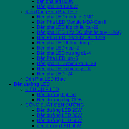
đèn pha led 800w
Đèn pha led 1000W
Kiểu Dáng Đèn Pha LED
Đèn pha LED module -1MD
Đèn Pha LED Module MDA Gen II
Đèn pha LED lúp chiếu xa -29
Đèn pha LED 12V DC bình ắc quy -12AQ
Đèn Pha LED 12V 24V DC -1224
Đèn pha LED thông dụng -1
Đèn pha LED dẹp -2
Đèn pha LED xương cá -4
Đèn Pha LED lúp -5
Đèn pha LED chiếu xa -6 -28
Đèn pha LED chiến sỹ -18
Đèn pha LED -24
Đèn Pha LED Khác
Đèn đường LED
KIỂU CHIP LED
Đèn đường hạt led
Đèn đường chip COB
CÔNG SUẤT ĐÈN ĐƯỜNG
Đèn đường LED 20W
Đèn đường LED 30W
Đèn đường LED 50W
đèn đường LED 60W