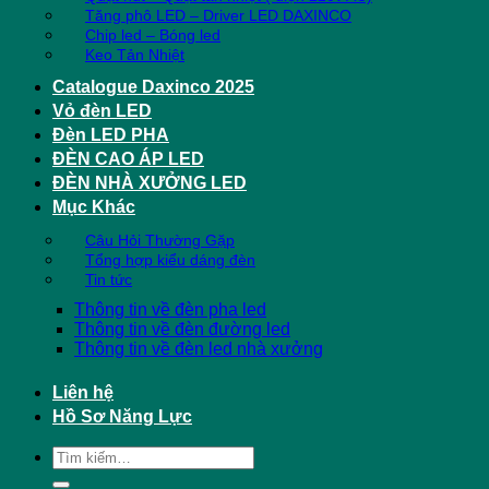
Tăng phô LED – Driver LED DAXINCO
Chip led – Bóng led
Keo Tản Nhiệt
Catalogue Daxinco 2025
Vỏ đèn LED
Đèn LED PHA
ĐÈN CAO ÁP LED
ĐÈN NHÀ XƯỞNG LED
Mục Khác
Câu Hỏi Thường Gặp
Tổng hợp kiểu dáng đèn
Tin tức
Thông tin về đèn pha led
Thông tin về đèn đường led
Thông tin về đèn led nhà xưởng
Liên hệ
Hồ Sơ Năng Lực
Tìm
kiếm: