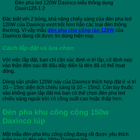
Đèn pha led 120W Daxinco kiểu thông dụng
Daxin120-1 2
Đặc biệt với 2 bóng, khả năng chiếu sáng của đèn pha led
120W của Daxinco vượt trội hơn hẳn các loại đèn thông
thường. Vì vậy mẫu
đèn pha cho cổng rào 120W
của
Daxinco đang rất được tin dùng hiện nay.
Cách lắp đặt và lựa chọn
Với việc lắp đặt, bạn chỉ cần xác định vị trí lắp, cố định nẹp
vào thân đèn sau đó đấu dây điện là đèn đã có thể hoạt
động.
Dòng sản phẩm 120W này của Daxinco thích hợp đặt ở vị trí
10 – 15m; diện tích chiếu sáng là 10 – 15m2. Còn tùy thuộc
vào không gian lắp đặt mà bạn có thể chọn đèn pha led
chiếu sáng ngoài trời có công suất cao hoặc thấp hơn.
Đèn pha khu công cộng 150w
Daxinco lúp
Một mẫu
đèn pha khu công công
đang rất được yêu thích
hiện nay là đèn pha 150w Daxinco lúp.