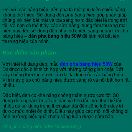
Đối với các bảng hiệu, đèn pha là một phụ kiện chiếu sáng
không thể thiếu. Sử dụng
đèn pha bảng hiệu
góp phần giúp
chúng trở nên bắt mắt và tỏa sáng hơn; đặc biệt là trong trời
tối. Và bạn có thể thấy, các cửa hàng; trung tâm thương mại
hiện nay đều sử dụng đèn pha led chiếu sáng ngoài trời cho
bảng hiệu –
đèn pha bảng hiệu 50W
để làm nổi bật tên
thương hiệu của mình.
Đặc điểm sản phẩm
Với thiết kế dạng dẹp, mẫu
đèn pha bảng hiệu 50W
của
Daxinco đặc biệt thích hợp với những công gian chật. Bởi
vậy chúng thường được lắp đặt tại khe của các bảng hiệu.
Vị trí này giúp chữ bảng hiệu được sáng rõ và nổi bật hơn rất
nhiều.
Đặc biệt, đèn có khả năng chống thấm nước cực tốt. Sử
dụng đèn ngoài trời rất an toàn và bền lâu. với thiết kế tản
nhiệt; dù sử dụng trong thời gian dài đèn cũng luôn duy trì
được mức nhiệt ổn định. Điều này giúp các mối nối không bị
ảnh hưởng; hiệu quả chiếu sáng luôn được đảm bảo.
Đèn pha bảng hiệu 50W Daxinco dẹp