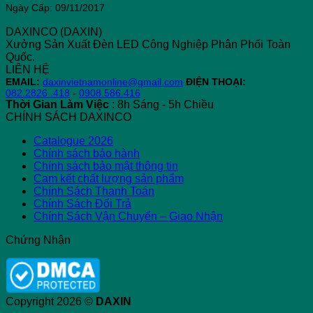
LED
Điểm
Bi
Ngày Cấp: 09/11/2017
Giống,
Khác
DAXINCO (DAXIN)
Nhau
Xưởng Sản Xuất Đèn LED Công Nghiệp Phân Phối Toàn
và
Quốc.
Sự
LIÊN HỆ
Phát
EMAIL:
daxinvietnamonline@gmail.com
ĐIỆN THOẠI:
Triển
082.2826 .418
-
0908.586.416
Thời Gian Làm Việc
: 8h Sáng - 5h Chiều
CHÍNH SÁCH DAXINCO
Catalogue 2026
Chính sách bảo hành
Chính sách bảo mật thông tin
Cam kết chất lượng sản phẩm
Chính Sách Thanh Toán
Chính Sách Đổi Trả
Chính Sách Vận Chuyển – Giao Nhận
Chứng Nhận
Copyright 2026 ©
DAXIN