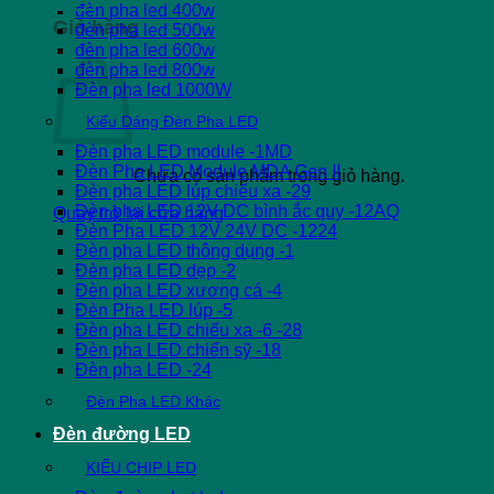
đèn pha led 400w
Giỏ hàng
đèn pha led 500w
đèn pha led 600w
đèn pha led 800w
Đèn pha led 1000W
Kiểu Dáng Đèn Pha LED
Đèn pha LED module -1MD
Đèn Pha LED Module MDA Gen II
Chưa có sản phẩm trong giỏ hàng.
Đèn pha LED lúp chiếu xa -29
Đèn pha LED 12V DC bình ắc quy -12AQ
Quay trở lại cửa hàng
Đèn Pha LED 12V 24V DC -1224
Đèn pha LED thông dụng -1
Đèn pha LED dẹp -2
Đèn pha LED xương cá -4
Đèn Pha LED lúp -5
Đèn pha LED chiếu xa -6 -28
Đèn pha LED chiến sỹ -18
Đèn pha LED -24
Đèn Pha LED Khác
Đèn đường LED
KIỂU CHIP LED