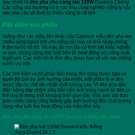
nay chính là
đèn pha cho cổng rào 120W
Daxinco 2 bóng.
Các cổng rào thường có ở các khu công nghiệp; công ty vậy
nên nhu cầu về thiết bị chiếu sáng là rất lớn.
Đặc điểm sản phẩm
Giống như các mẫu đèn khác của Daxinco; mẫu
đèn pha led
chiếu sáng ngoài trời cho cổng rào
này có khả năng chống
thấm nước rất tốt. Và mặc dù nơi lắp có thời tiết khắc nghiệt
ra sao, chúng cũng đặc biệt bền bỉ; hoạt động với công suất
tuyệt vời. Các mối nối ở đèn đều được bảo vệ với ron chống
nước ưu việt.
Các linh kiện và bộ phận bên trong đèn cũng được bảo vệ
tuyệt đối bởi sự ảnh hưởng của nhiệt, một phần là vì đèn
được lắp cơ chế tản nhiệt chất lượng cao. Vì đèn pha dẫn
điện bằng dây nhôm siêu dẫn nên ánh sáng mạnh từ đèn có
thể duy trì trong một khoảng thời gian dài. Việc kéo dài thời
gian chiếu sáng cũng không gây ảnh hưởng đến chất lượng
cũng như tuổi thọ hoạt động của mẫu đèn này.
Đèn pha cho cổng rào 120W Daxinco 2 bóng tiện dụng