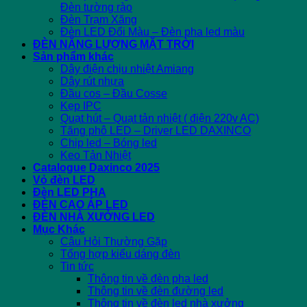
Đèn tường rào
Đèn Trạm Xăng
Đèn LED Đổi Màu – Đèn pha led màu
ĐÈN NĂNG LƯỢNG MẶT TRỜI
Sản phẩm khác
Dây điện chịu nhiệt Amiang
Dây rút nhựa
Đầu cos – Đầu Cosse
Kẹp IPC
Quạt hút – Quạt tản nhiệt ( điện 220v AC)
Tăng phô LED – Driver LED DAXINCO
Chip led – Bóng led
Keo Tản Nhiệt
Catalogue Daxinco 2025
Vỏ đèn LED
Đèn LED PHA
ĐÈN CAO ÁP LED
ĐÈN NHÀ XƯỞNG LED
Mục Khác
Câu Hỏi Thường Gặp
Tổng hợp kiểu dáng đèn
Tin tức
Thông tin về đèn pha led
Thông tin về đèn đường led
Thông tin về đèn led nhà xưởng