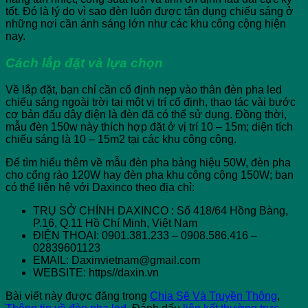
tốt. Đó là lý do vì sao đèn luôn được tận dụng chiếu sáng ở
những nơi cần ánh sáng lớn như các khu công cộng hiện
nay.
Cách lắp đặt và lựa chọn
Về lắp đặt, bạn chỉ cần cố định nẹp vào thân đèn pha led
chiếu sáng ngoài trời tại một vị trí cố định, thao tác vài bước
cơ bản đấu dây điện là đèn đã có thể sử dụng. Đồng thời,
mẫu đèn 150w này thích hợp đặt ở vị trí 10 – 15m; diện tích
chiếu sáng là 10 – 15m2 tại các khu công cộng.
Để tìm hiểu thêm về mẫu đèn pha bảng hiệu 50W, đèn pha
cho cổng rào 120W hay đèn pha khu công cộng 150W; bạn
có thể liên hệ với Daxinco theo địa chỉ:
TRỤ SỞ CHÍNH DAXINCO : Số 418/64 Hồng Bàng,
P.16, Q.11 Hồ Chí Minh, Việt Nam
ĐIỆN THOẠI: 0901.381.233 – 0908.586.416 –
02839601123
EMAIL: Daxinvietnam@gmail.com
WEBSITE: https//daxin.vn
Bài viết này được đăng trong
Chia Sẽ Và Truyền Thông
,