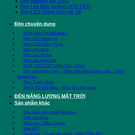
Đèn highbay led -UFO
Đèn Led Nhà Xưởng UFO -UFO
Đèn LED chống cháy nổ -16
Đèn chuyên dụng
ĐÈN SÂN PICKELBALL
Đèn LED đánh cá
Đèn LED Công Trình
Đèn kho lạnh
Đèn sân tennis
Đèn sân bóng đá
ĐÈN LED CHO SÂN CẦU LÔNG
Đèn pha bảng hiệu – Đèn hắt biển quảng cáo – Đèn
tường rào
Đèn Trạm Xăng
Đèn LED Đổi Màu – Đèn pha led màu
ĐÈN NĂNG LƯỢNG MẶT TRỜI
Sản phẩm khác
Dây điện chịu nhiệt Amiang
Dây rút nhựa
Đầu cos – Đầu Cosse
Kẹp IPC
Quạt hút – Quạt tản nhiệt ( điện 220v AC)