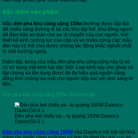
Đặc điểm sản phẩm
Mẫu
đèn pha khu công cộng 150w
thường được lắp đặt
để chiếu sáng đường đi tại các khu tập thể, khu đông người
để đảm bảo an toàn cho sự di chuyển của con người. Với
thiết kế kính cường lực cao cấp và vỏ nhôm cứng cáp; mẫu
đèn này có thể chịu được những tác động khắc nghiệt nhất
từ môi trường ngoài.
Điểm đặc trưng của mẫu
đèn pha khu công cộng
này là nó
có sử dụng một kính lúp đặc biệt. Loại kính này cho phép nó
tập chung và tận dụng được tối đa hiệu quả nguồn sáng;
đồng thời chống lóa mắt cho người tiếp xúc với ánh sáng từ
đèn.
Đèn pha khu công cộng 150w Daxinco lúp
Đèn pha led chiếu xa – tụ quang 150W Daxinco
Daxin150-6 1
Đèn pha khu công cộng 150W
của Daxinco nổi bật với khả
năng tản nhiệt; công suất lớn và tính ổn định lâu dài cực kỳ