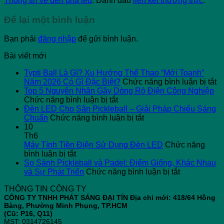
Thông tin về đèn pha led
. Đánh dấu
liên kết thường trực
.
Để lại một bình luận
Bạn phải
đăng nhập
để gửi bình luận.
Bài viết mới
Typti Ball Là Gì? Xu Hướng Thể Thao “Mới Toanh”
ở
Năm 2026 Có Gì Đặc Biệt?
Chức năng bình luận bị tắt
Ty
Top 5 Nguyên Nhân Gây Dòng Rò Điện Công Nghiệp
ở
Ba
Chức năng bình luận bị tắt
Top
L
Đèn LED Cho Sân Pickleball – Giải Pháp Chiếu Sáng
5
ở
G
Chuẩn
Chức năng bình luận bị tắt
Nguyên
Đèn
X
10
Nhân
LED
H
Th6
Gây
Cho
T
Máy Tính Tiền Điện Sử Dụng Đèn LED
Chức năng
ở
Dòng
Sân
T
bình luận bị tắt
Máy
Rò
Pickleball
“
So Sánh Pickleball và Padel: Điểm Giống, Khác Nhau
Tính
Điện
–
ở
T
và Sự Phát Triển
Chức năng bình luận bị tắt
Tiền
Công
Giải
So
N
THÔNG TIN CÔNG TY
Điện
Nghiệp
Pháp
Sánh
2
CÔNG TY TNHH PHÁT SÁNG ĐẠI TÍN
Địa chỉ mới: 418/64 Hồng
Sử
Chiếu
Pickleball
C
Bàng, Phường Minh Phụng, TP.HCM
Dụng
Sáng
và
Gì
(Cũ: P16, Q11)
Đèn
Chuẩn
Padel:
Đ
MST: 0314726145