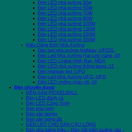
Đèn LED nhà xưởng 30w
Đèn LED nhà xưởng 50W
Đèn LED nhà xưởng 70W
Đèn LED nhà xưởng 80W
Đèn LED nhà xưởng 100W
Đèn LED nhà xưởng 120W
Đèn LED nhà xưởng 150W
Đèn LED nhà xưởng 200W
Kiểu Dáng Đèn Nhà Xưởng
Đèn led nhà xưởng highbay -UFO2L
Đèn Led Nhà Xưởng Hạt Led Vàng -30
Đèn LED Linear High Bay -MDA
Đèn LED nhà xưởng thông dụng -11
Đèn highbay led -UFO
Đèn Led Nhà Xưởng UFO -UFO
Đèn LED chống cháy nổ -16
Đèn chuyên dụng
ĐÈN SÂN PICKELBALL
Đèn LED đánh cá
Đèn LED Công Trình
Đèn kho lạnh
Đèn sân tennis
Đèn sân bóng đá
ĐÈN LED CHO SÂN CẦU LÔNG
Đèn pha bảng hiệu – Đèn hắt biển quảng cáo –