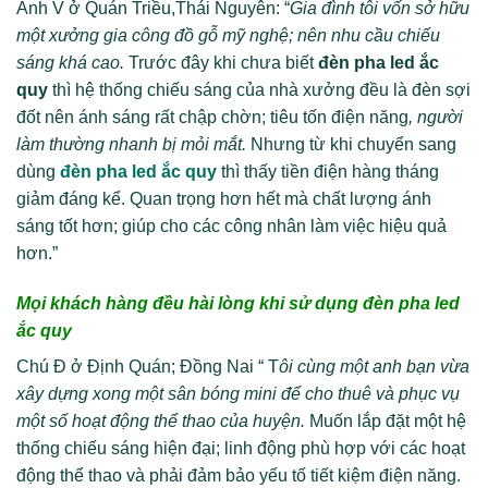
Anh V ở Quán Triều,Thái Nguyên: “
Gia đình tôi vốn sở hữu
một xưởng gia công đồ gỗ mỹ nghệ; nên nhu cầu chiếu
sáng khá cao.
Trước đây khi chưa biết
đèn pha led ắc
quy
thì hệ thống chiếu sáng của nhà xưởng đều là đèn sợi
đốt nên ánh sáng rất chập chờn; tiêu tốn điện năng
, người
làm thường nhanh bị mỏi mắt.
Nhưng từ khi chuyển sang
dùng
đèn pha led ắc quy
thì thấy tiền điện hàng tháng
giảm đáng kể. Quan trọng hơn hết mà chất lượng ánh
sáng tốt hơn; giúp cho các công nhân làm việc hiệu quả
hơn.”
Mọi khách hàng đều hài lòng khi sử dụng đèn pha led
ắc quy
Chú Đ ở Định Quán; Đồng Nai “ T
ôi cùng một anh bạn vừa
xây dựng xong một sân bóng mini để cho thuê và phục vụ
một số hoạt động thể thao của huyện.
Muốn lắp đặt một hệ
thống chiếu sáng hiện đại; linh động phù hợp với các hoạt
động thể thao và phải đảm bảo yếu tố tiết kiệm điện năng.