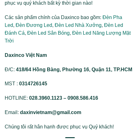
phục vụ quý khách bất kỳ thời gian nào!
Các sản phẩm chính của Daxinco bao gồm:
Đèn Pha
Led
,
Đèn Đương Led
,
Đèn Led Nhà Xưởng
,
Đèn Led
Đánh Cá
,
Đèn Led Sân Bóng
,
Đèn Led Năng Lượng Mặt
Trời
Daxinco Việt Nam
Đ/C:
418/64 Hồng Bàng, Phường 16, Quận 11, TP.HCM
MST :
0314726145
HOTLINE:
028.3960.1123 – 0908.586.416
Email:
daxinvietnam@gmail.com
Chúng tôi rất hân hạnh được phục vụ Quý khách!