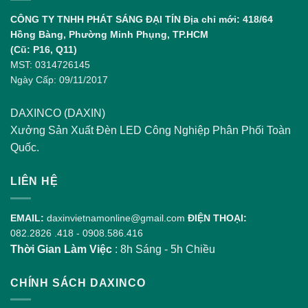
Sự
CÔNG TY TNHH PHÁT SÁNG ĐẠI TÍN
Địa chỉ mới: 418/64
Phát
Hồng Bàng, Phường Minh Phụng, TP.HCM
Triển
(Cũ: P16, Q11)
MST: 0314726145
Ngày Cấp: 09/11/2017
DAXINCO (DAXIN)
Xưởng Sản Xuất Đèn LED Công Nghiệp Phân Phối Toàn
Quốc.
LIÊN HỆ
EMAIL:
daxinvietnamonline@gmail.com
ĐIỆN THOẠI:
082.2826 .418
-
0908.586.416
Thời Gian Làm Việc
: 8h Sáng - 5h Chiều
CHÍNH SÁCH DAXINCO