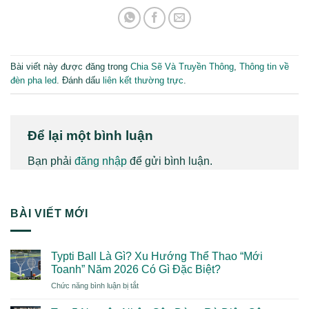
Bài viết này được đăng trong
Chia Sẽ Và Truyền Thông
,
Thông tin về
đèn pha led
. Đánh dấu
liên kết thường trực
.
Để lại một bình luận
Bạn phải
đăng nhập
để gửi bình luận.
BÀI VIẾT MỚI
Typti Ball Là Gì? Xu Hướng Thể Thao “Mới
Toanh” Năm 2026 Có Gì Đặc Biệt?
ở
Chức năng bình luận bị tắt
Typti
Ball