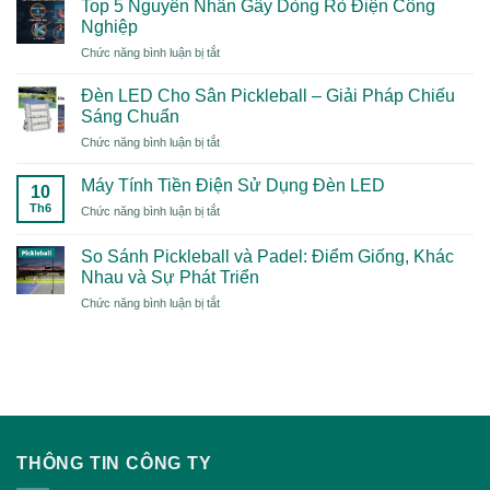
Top 5 Nguyên Nhân Gây Dòng Rò Điện Công
Là
Nghiệp
Gì?
ở
Chức năng bình luận bị tắt
Xu
Top
Hướng
5
Thể
Đèn LED Cho Sân Pickleball – Giải Pháp Chiếu
Nguyên
Thao
Sáng Chuẩn
Nhân
“Mới
ở
Chức năng bình luận bị tắt
Gây
Toanh”
Đèn
Dòng
Năm
LED
Rò
Máy Tính Tiền Điện Sử Dụng Đèn LED
2026
10
Cho
Điện
Có
Th6
ở
Chức năng bình luận bị tắt
Sân
Công
Gì
Máy
Pickleball
Nghiệp
Đặc
Tính
–
So Sánh Pickleball và Padel: Điểm Giống, Khác
Biệt?
Tiền
Giải
Nhau và Sự Phát Triển
Điện
Pháp
ở
Chức năng bình luận bị tắt
Sử
Chiếu
So
Dụng
Sáng
Sánh
Đèn
Chuẩn
Pickleball
LED
và
Padel:
Điểm
Giống,
Khác
THÔNG TIN CÔNG TY
Nhau
và