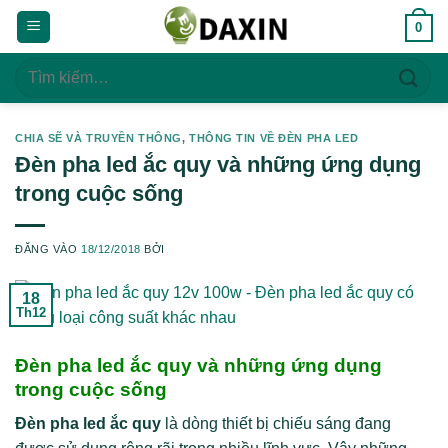
Bỏ
0
qua
nội
Tìm
dung
kiếm:
CHIA SẼ VÀ TRUYỀN THÔNG
,
THÔNG TIN VỀ ĐÈN PHA LED
Đèn pha led ắc quy và những ứng dụng
trong cuộc sống
ĐĂNG VÀO
18/12/2018
BỞI
18
Th12
Đèn pha led ắc quy và những ứng dụng
trong cuộc sống
Đèn pha led ắc quy
là dòng thiết bị chiếu sáng đang