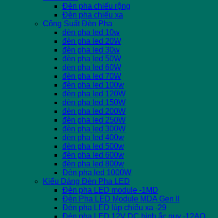
Đèn pha chiếu rộng
Đèn pha chiếu xa
Công Suất Đèn Pha
đèn pha led 10w
đèn pha led 20W
đèn pha led 30w
đèn pha led 50W
đèn pha led 60W
đèn pha led 70W
đèn pha led 100w
đèn pha led 120W
đèn pha led 150W
đèn pha led 200W
đèn pha led 250W
đèn pha led 300W
đèn pha led 400w
đèn pha led 500w
đèn pha led 600w
đèn pha led 800w
Đèn pha led 1000W
Kiểu Dáng Đèn Pha LED
Đèn pha LED module -1MD
Đèn Pha LED Module MDA Gen II
Đèn pha LED lúp chiếu xa -29
Đèn pha LED 12V DC bình ắc quy -12AQ