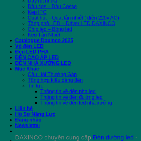
Dây rút nhựa
Đầu cos – Đầu Cosse
Kẹp IPC
Quạt hút – Quạt tản nhiệt ( điện 220v AC)
Tăng phô LED – Driver LED DAXINCO
Chip led – Bóng led
Keo Tản Nhiệt
Catalogue Daxinco 2025
Vỏ đèn LED
Đèn LED PHA
ĐÈN CAO ÁP LED
ĐÈN NHÀ XƯỞNG LED
Mục Khác
Câu Hỏi Thường Gặp
Tổng hợp kiểu dáng đèn
Tin tức
Thông tin về đèn pha led
Thông tin về đèn đường led
Thông tin về đèn led nhà xưởng
Liên hệ
Hồ Sơ Năng Lực
Đăng nhập
Newsletter
DAXINCO chuyên cung cấp
Đèn đường led
-