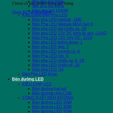
đèn pha led 600w
Chưa có sản phẩm trong giỏ hàng.
đèn pha led 800w
Đèn pha led 1000W
Quay trở lại cửa hàng
Kiểu Dáng Đèn Pha LED
Đèn pha LED module -1MD
Đèn Pha LED Module MDA Gen II
Đèn pha LED lúp chiếu xa -29
Đèn pha LED 12V DC bình ắc quy -12AQ
Đèn Pha LED 12V 24V DC -1224
Đèn pha LED thông dụng -1
Đèn pha LED dẹp -2
Đèn pha LED xương cá -4
Đèn Pha LED lúp -5
Đèn pha LED chiếu xa -6 -28
Đèn pha LED chiến sỹ -18
Đèn pha LED -24
Đèn Pha LED Khác
Đèn đường LED
KIỂU CHIP LED
Đèn đường hạt led
Đèn đường chip COB
CÔNG SUẤT ĐÈN ĐƯỜNG
Đèn đường LED 20W
Đèn đường LED 30W
Đèn đường LED 50W