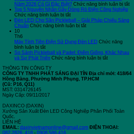
ở
Năm 2026 Có Gì Đặc Biệt?
Chức năng bình luận bị tắt
Ty
Top 5 Nguyên Nhân Gây Dòng Rò Điện Công Nghiệp
ở
Ba
Chức năng bình luận bị tắt
Top
L
Đèn LED Cho Sân Pickleball – Giải Pháp Chiếu Sáng
5
ở
G
Chuẩn
Chức năng bình luận bị tắt
Nguyên
Đèn
X
10
Nhân
LED
H
Th6
Gây
Cho
T
Máy Tính Tiền Điện Sử Dụng Đèn LED
Chức năng
ở
Dòng
Sân
T
bình luận bị tắt
Máy
Rò
Pickleball
“
So Sánh Pickleball và Padel: Điểm Giống, Khác Nhau
Tính
Điện
–
ở
T
và Sự Phát Triển
Chức năng bình luận bị tắt
Tiền
Công
Giải
So
N
THÔNG TIN CÔNG TY
Điện
Nghiệp
Pháp
Sánh
2
CÔNG TY TNHH PHÁT SÁNG ĐẠI TÍN
Địa chỉ mới: 418/64
Sử
Chiếu
Pickleball
C
Hồng Bàng, Phường Minh Phụng, TP.HCM
Dụng
Sáng
và
Gì
(Cũ: P16, Q11)
Đèn
Chuẩn
Padel:
Đ
MST: 0314726145
LED
Điểm
Bi
Ngày Cấp: 09/11/2017
Giống,
Khác
DAXINCO (DAXIN)
Nhau
Xưởng Sản Xuất Đèn LED Công Nghiệp Phân Phối Toàn
và
Quốc.
Sự
LIÊN HỆ
Phát
EMAIL:
daxinvietnamonline@gmail.com
ĐIỆN THOẠI:
Triển
082.2826 .418
-
0908.586.416