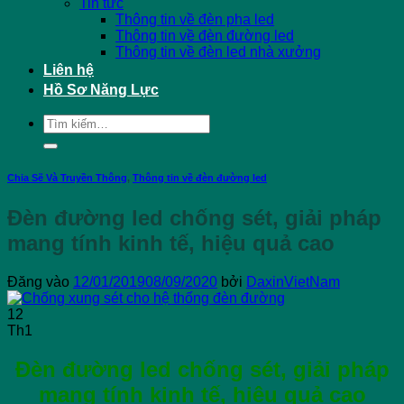
Tin tức
Thông tin về đèn pha led
Thông tin về đèn đường led
Thông tin về đèn led nhà xưởng
Liên hệ
Hồ Sơ Năng Lực
Tìm
kiếm:
Chia Sẽ Và Truyền Thông
,
Thông tin về đèn đường led
Đèn đường led chống sét, giải pháp
mang tính kinh tế, hiệu quả cao
Đăng vào
12/01/2019
08/09/2020
bởi
DaxinVietNam
12
Th1
Đèn đường led chống sét,
giải pháp
mang tính kinh tế, hiệu quả cao