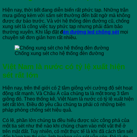
Hiện nay, thời tiết đang diễn biến rất phức tạp. Những trận
mưa giông kèm với sấm sét thường đến bất ngờ mà không
được dự báo trước. Và với hệ thống đèn đường cũ, chống
xung sét là công việc tuy phức tạp nhưng phải đảm bảo
thường xuyên. Khi lắp đặt
đ
èn đường led chống sét
mọi
chuyện sẽ đơn giản hơn rất nhiều.
Chống xung sét cho hệ thống đèn đường
Việt Nam là nước có tỷ lệ xuất hiện
sét rất lớn
Hiện nay, trên thế giới có 2 tâm giông với cường độ sét hoạt
động rất mạnh. Và Châu Á của chúng ta là một trong 3 tâm
giông đó. Theo thống kê, Việt Nam là nước có tỷ lệ xuất hiện
sét rất lớn. Điều đó yêu cầu chúng ta phải có những biện
pháp phòng chống sét hiệu quả.
Có lẽ, phần lớn chúng ta đều hiểu được sức công phá của
một tia sét như thế nào khi chúng chạm vào một vật thể ở
trên mặt đất. Tuy nhiên, có một thực tế là khi đã cách tâm sét
đến hàng km thì sức ảnh hưởng của sét vẫn còn. Đó là do