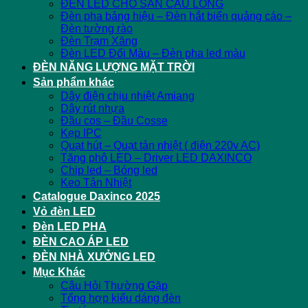
ĐÈN LED CHO SÂN CẦU LÔNG
Đèn pha bảng hiệu – Đèn hắt biển quảng cáo –
Đèn tường rào
Đèn Trạm Xăng
Đèn LED Đổi Màu – Đèn pha led màu
ĐÈN NĂNG LƯỢNG MẶT TRỜI
Sản phẩm khác
Dây điện chịu nhiệt Amiang
Dây rút nhựa
Đầu cos – Đầu Cosse
Kẹp IPC
Quạt hút – Quạt tản nhiệt ( điện 220v AC)
Tăng phô LED – Driver LED DAXINCO
Chip led – Bóng led
Keo Tản Nhiệt
Catalogue Daxinco 2025
Vỏ đèn LED
Đèn LED PHA
ĐÈN CAO ÁP LED
ĐÈN NHÀ XƯỞNG LED
Mục Khác
Câu Hỏi Thường Gặp
Tổng hợp kiểu dáng đèn