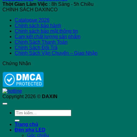
Thời Gian Làm Việc
: 8h Sáng - 5h Chiều
CHÍNH SÁCH DAXINCO
Catalogue 2026
Chính sách bảo hành
Chính sách bảo mật thông tin
Cam kết chất lượng sản phẩm
Chính Sách Thanh Toán
Chính Sách Đổi Trả
Chính Sách Vận Chuyển – Giao Nhận
Chứng Nhận
Copyright 2026 ©
DAXIN
Tìm
kiếm:
Trang chủ
Đèn pha LED
Góc chiếu