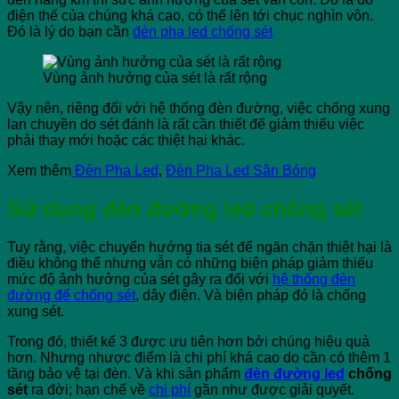
điện thế của chúng khá cao, có thể lên tới chục nghìn vôn.
Đó là lý do bạn cần
đèn pha led chống sét
Vùng ảnh hưởng của sét là rất rộng
Vậy nên, riêng đối với hệ thống đèn đường, việc chống xung
lan chuyền do sét đánh là rất cần thiết để giảm thiểu việc
phải thay mới hoặc các thiệt hại khác.
Xem thêm
Đèn Pha Led
,
Đèn Pha Led Sân Bóng
Sử dụng
đèn đường led chống sét
Tuy rằng, việc chuyển hướng tia sét để ngăn chặn thiệt hại là
điều không thể nhưng vẫn có những biện pháp giảm thiểu
mức độ ảnh hưởng của sét gây ra đối với
hệ thống đèn
đường để chống sét
, dây điện. Và biện pháp đó là chống
xung sét.
Trong đó, thiết kế 3 được ưu tiên hơn bởi chúng hiệu quả
hơn. Nhưng nhược điểm là chi phí khá cao do cần có thêm 1
tầng bảo vệ tại đèn. Và khi sản phẩm
đèn đường led
chống
sét
ra đời; hạn chế về
chi phí
gần như được giải quyết.