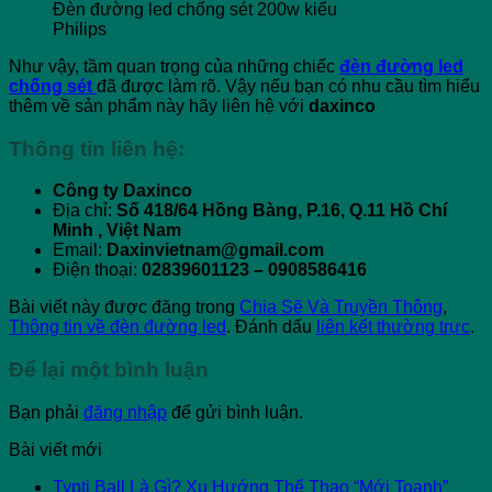
Đèn đường led chống sét 200w kiểu
Philips
Như vậy, tầm quan trọng của những chiếc
đèn đường led
chống sét
đã được làm rõ. Vậy nếu bạn có nhu cầu tìm hiểu
thêm về sản phẩm này hãy liên hệ với
daxinco
Thông tin liên hệ:
Công ty Daxinco
Địa chỉ:
Số 418/64 Hồng Bàng, P.16, Q.11 Hồ Chí
Minh , Việt Nam
Email:
Daxinvietnam@gmail.com
Điện thoại:
02839601123 – 0908586416
Bài viết này được đăng trong
Chia Sẽ Và Truyền Thông
,
Thông tin về đèn đường led
. Đánh dấu
liên kết thường trực
.
Để lại một bình luận
Bạn phải
đăng nhập
để gửi bình luận.
Bài viết mới
Typti Ball Là Gì? Xu Hướng Thể Thao “Mới Toanh”