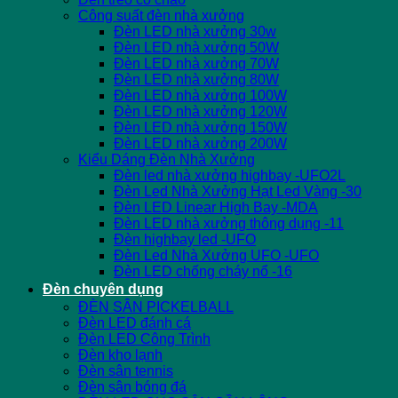
Công suất đèn nhà xưởng
Đèn LED nhà xưởng 30w
Đèn LED nhà xưởng 50W
Đèn LED nhà xưởng 70W
Đèn LED nhà xưởng 80W
Đèn LED nhà xưởng 100W
Đèn LED nhà xưởng 120W
Đèn LED nhà xưởng 150W
Đèn LED nhà xưởng 200W
Kiểu Dáng Đèn Nhà Xưởng
Đèn led nhà xưởng highbay -UFO2L
Đèn Led Nhà Xưởng Hạt Led Vàng -30
Đèn LED Linear High Bay -MDA
Đèn LED nhà xưởng thông dụng -11
Đèn highbay led -UFO
Đèn Led Nhà Xưởng UFO -UFO
Đèn LED chống cháy nổ -16
Đèn chuyên dụng
ĐÈN SÂN PICKELBALL
Đèn LED đánh cá
Đèn LED Công Trình
Đèn kho lạnh
Đèn sân tennis
Đèn sân bóng đá