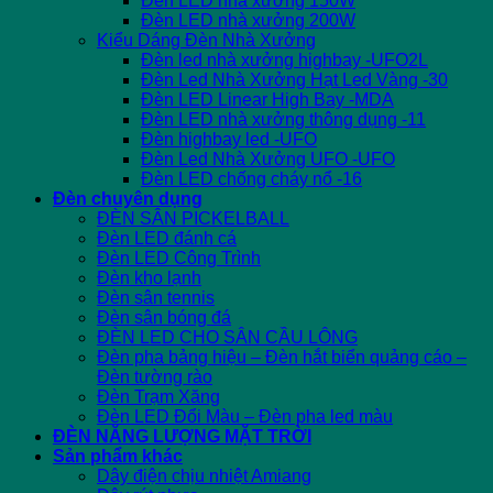
Đèn LED nhà xưởng 150W
Đèn LED nhà xưởng 200W
Kiểu Dáng Đèn Nhà Xưởng
Đèn led nhà xưởng highbay -UFO2L
Đèn Led Nhà Xưởng Hạt Led Vàng -30
Đèn LED Linear High Bay -MDA
Đèn LED nhà xưởng thông dụng -11
Đèn highbay led -UFO
Đèn Led Nhà Xưởng UFO -UFO
Đèn LED chống cháy nổ -16
Đèn chuyên dụng
ĐÈN SÂN PICKELBALL
Đèn LED đánh cá
Đèn LED Công Trình
Đèn kho lạnh
Đèn sân tennis
Đèn sân bóng đá
ĐÈN LED CHO SÂN CẦU LÔNG
Đèn pha bảng hiệu – Đèn hắt biển quảng cáo –
Đèn tường rào
Đèn Trạm Xăng
Đèn LED Đổi Màu – Đèn pha led màu
ĐÈN NĂNG LƯỢNG MẶT TRỜI
Sản phẩm khác
Dây điện chịu nhiệt Amiang