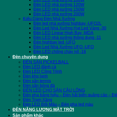
Đèn LED nhà xưởng 120W
Đèn LED nhà xưởng 150W
Đèn LED nhà xưởng 200W
Kiểu Dáng Đèn Nhà Xưởng
Đèn led nhà xưởng highbay -UFO2L
Đèn Led Nhà Xưởng Hạt Led Vàng -30
Đèn LED Linear High Bay -MDA
Đèn LED nhà xưởng thông dụng -11
Đèn highbay led -UFO
Đèn Led Nhà Xưởng UFO -UFO
Đèn LED chống cháy nổ -16
Đèn chuyên dụng
ĐÈN SÂN PICKELBALL
Đèn LED đánh cá
Đèn LED Công Trình
Đèn kho lạnh
Đèn sân tennis
Đèn sân bóng đá
ĐÈN LED CHO SÂN CẦU LÔNG
Đèn pha bảng hiệu – Đèn hắt biển quảng cáo – Đ
Đèn Trạm Xăng
Đèn LED Đổi Màu – Đèn pha led màu
ĐÈN NĂNG LƯỢNG MẶT TRỜI
Sản phẩm khác