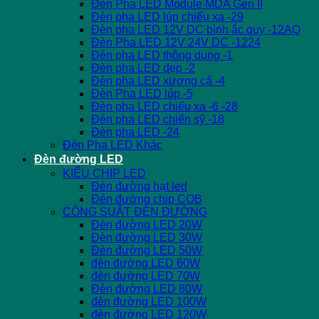
Đèn Pha LED Module MDA Gen II
Đèn pha LED lúp chiếu xa -29
Đèn pha LED 12V DC bình ắc quy -12AQ
Đèn Pha LED 12V 24V DC -1224
Đèn pha LED thông dụng -1
Đèn pha LED dẹp -2
Đèn pha LED xương cá -4
Đèn Pha LED lúp -5
Đèn pha LED chiếu xa -6 -28
Đèn pha LED chiến sỹ -18
Đèn pha LED -24
Đèn Pha LED Khác
Đèn đường LED
KIỂU CHIP LED
Đèn đường hạt led
Đèn đường chip COB
CÔNG SUẤT ĐÈN ĐƯỜNG
Đèn đường LED 20W
Đèn đường LED 30W
Đèn đường LED 50W
đèn đường LED 60W
đèn đường LED 70W
Đèn đường LED 80W
đèn đường LED 100W
đèn đường LED 120W