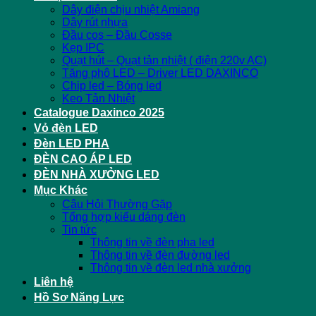
Dây điện chịu nhiệt Amiang
Dây rút nhựa
Đầu cos – Đầu Cosse
Kẹp IPC
Quạt hút – Quạt tản nhiệt ( điện 220v AC)
Tăng phô LED – Driver LED DAXINCO
Chip led – Bóng led
Keo Tản Nhiệt
Catalogue Daxinco 2025
Vỏ đèn LED
Đèn LED PHA
ĐÈN CAO ÁP LED
ĐÈN NHÀ XƯỞNG LED
Mục Khác
Câu Hỏi Thường Gặp
Tổng hợp kiểu dáng đèn
Tin tức
Thông tin về đèn pha led
Thông tin về đèn đường led
Thông tin về đèn led nhà xưởng
Liên hệ
Hồ Sơ Năng Lực