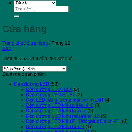
Tìm
kiếm:
Cửa hàng
Trang chủ
/
Cửa hàng
/
Trang 22
Lọc
Hiển thị 253–264 của 285 kết quả
Danh mục sản phẩm
Đèn đường LED
(56)
Đèn đường LED -BLA
(3)
Đèn đường LED ST-BL
(2)
Đèn LED năng lượng mặt trời -NLMT
(4)
Đèn đường LED kiểu chiếc lá -8
(8)
Đèn đường LED kiểu lưới -7
(5)
Đèn đường LED kiểu mặt trăng -10
(6)
Đèn đường LED kiểu PL Bridgelux Daxin -PL
(8)
Đèn đường LED kiểu rắn -9
(1)
Đèn đường LED kiểu răng -13
(4)