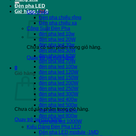
Đèn pha LED
Giỏ hàng /
0
₫
0
Góc chiếu
Đèn pha chiếu rộng
Đèn pha chiếu xa
Công Suất Đèn Pha
đèn pha led 10w
đèn pha led 20W
đèn pha led 30w
Chưa có sản phẩm trong giỏ hàng.
đèn pha led 50W
đèn pha led 60W
Quay trở lại cửa hàng
đèn pha led 70W
đèn pha led 100w
0
đèn pha led 120W
Giỏ hàng
đèn pha led 150W
đèn pha led 200W
đèn pha led 250W
đèn pha led 300W
đèn pha led 400w
đèn pha led 500w
Chưa có sản phẩm trong giỏ hàng.
đèn pha led 600w
đèn pha led 800w
Quay trở lại cửa hàng
Đèn pha led 1000W
Kiểu Dáng Đèn Pha LED
Đèn pha LED module -1MD