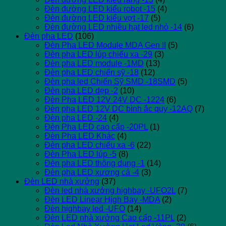
Đèn đường LED kiểu robot -15
(4)
Đèn đường LED kiểu vợt -17
(5)
Đèn đường LED nhiều hạt led nhỏ -14
(6)
Đèn pha LED
(106)
Đèn Pha LED Module MDA Gen II
(5)
Đèn pha LED lúp chiếu xa -29
(3)
Đèn pha LED module -1MD
(13)
Đèn pha LED chiến sỹ -18
(12)
Đèn pha led Chiến Sỹ SMD -18SMD
(5)
Đèn pha LED dẹp -2
(10)
Đèn Pha LED 12V 24V DC -1224
(6)
Đèn pha LED 12V DC bình ắc quy -12AQ
(7)
Đèn pha LED -24
(4)
Đèn Pha LED cao cấp -20PL
(1)
Đèn Pha LED Khác
(4)
Đèn pha LED chiếu xa -6
(22)
Đèn Pha LED lúp -5
(8)
Đèn pha LED thông dụng -1
(14)
Đèn pha LED xương cá -4
(3)
Đèn LED nhà xưởng
(37)
Đèn led nhà xưởng highbay -UFO2L
(7)
Đèn LED Linear High Bay -MDA
(2)
Đèn highbay led -UFO
(14)
Đèn LED nhà xưởng Cao cấp -11PL
(2)