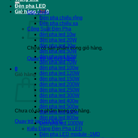
Đèn pha LED
Giỏ hàng /
0
₫
0
Góc chiếu
Đèn pha chiếu rộng
Đèn pha chiếu xa
Công Suất Đèn Pha
đèn pha led 10w
đèn pha led 20W
đèn pha led 30w
Chưa có sản phẩm trong giỏ hàng.
đèn pha led 50W
đèn pha led 60W
Quay trở lại cửa hàng
đèn pha led 70W
đèn pha led 100w
0
đèn pha led 120W
Giỏ hàng
đèn pha led 150W
đèn pha led 200W
đèn pha led 250W
đèn pha led 300W
đèn pha led 400w
đèn pha led 500w
Chưa có sản phẩm trong giỏ hàng.
đèn pha led 600w
đèn pha led 800w
Quay trở lại cửa hàng
Đèn pha led 1000W
Kiểu Dáng Đèn Pha LED
Đèn pha LED module -1MD