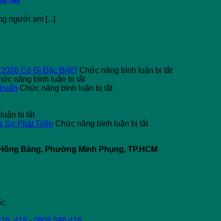
ợng này
g người am [...]
ở
 2026 Có Gì Đặc Biệt?
Chức năng bình luận bị tắt
ở
Typti
ức năng bình luận bị tắt
Top
ở
Ball
Chuẩn
Chức năng bình luận bị tắt
5
Đèn
Là
Nguyên
LED
Gì?
ở
Nhân
Cho
Xu
uận bị tắt
Máy
Gây
Sân
ở
Hướng
à Sự Phát Triển
Chức năng bình luận bị tắt
Tính
Dòng
Pickleball
So
Thể
Tiền
Rò
–
Sánh
Thao
64 Hồng Bàng, Phường Minh Phụng, TP.HCM
Điện
Điện
Giải
Pickleball
“Mới
Sử
Công
Pháp
và
Toanh”
Dụng
Nghiệp
Chiếu
Padel:
Năm
Đèn
Sáng
Điểm
2026
LED
Chuẩn
Giống,
Có
Khác
Gì
c.
Nhau
Đặc
và
Biệt?
826 .418
-
0908.586.416
Sự