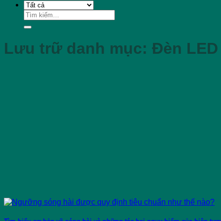
Tìm
kiếm:
Lưu trữ danh mục:
Đèn LED