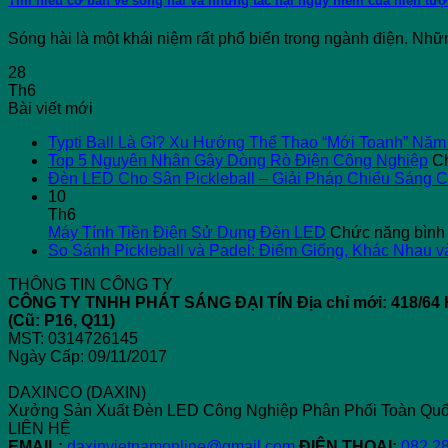
Tìm hiểu cơ bản về sóng hài và những tác hại nguy hiểm của hiện tư
Sóng hài là một khái niệm rất phổ biến trong ngành điện. Nhữn
28
Th6
Bài viết mới
Typti Ball Là Gì? Xu Hướng Thể Thao “Mới Toanh” Năm
Top 5 Nguyên Nhân Gây Dòng Rò Điện Công Nghiệp
Ch
Đèn LED Cho Sân Pickleball – Giải Pháp Chiếu Sáng 
10
Th6
Máy Tính Tiền Điện Sử Dụng Đèn LED
Chức năng bình l
So Sánh Pickleball và Padel: Điểm Giống, Khác Nhau v
THÔNG TIN CÔNG TY
CÔNG TY TNHH PHÁT SÁNG ĐẠI TÍN
Địa chỉ mới: 418/
(Cũ: P16, Q11)
MST: 0314726145
Ngày Cấp: 09/11/2017
DAXINCO (DAXIN)
Xưởng Sản Xuất Đèn LED Công Nghiệp Phân Phối Toàn Quố
LIÊN HỆ
EMAIL:
daxinvietnamonline@gmail.com
ĐIỆN THOẠI:
082.2