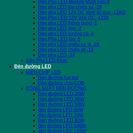
Đèn Pha LED Module MDA Gen II
Đèn pha LED lúp chiếu xa -29
Đèn pha LED 12V DC bình ắc quy -12AQ
Đèn Pha LED 12V 24V DC -1224
Đèn pha LED thông dụng -1
Đèn pha LED dẹp -2
Đèn pha LED xương cá -4
Đèn Pha LED lúp -5
Đèn pha LED chiếu xa -6 -28
Đèn pha LED chiến sỹ -18
Đèn pha LED -24
Đèn Pha LED Khác
Đèn đường LED
KIỂU CHIP LED
Đèn đường hạt led
Đèn đường chip COB
CÔNG SUẤT ĐÈN ĐƯỜNG
Đèn đường LED 20W
Đèn đường LED 30W
Đèn đường LED 50W
đèn đường LED 60W
đèn đường LED 70W
Đèn đường LED 80W
đèn đường LED 100W
đèn đường LED 120W