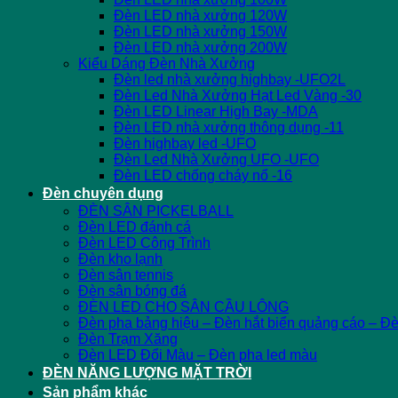
Đèn LED nhà xưởng 120W
Đèn LED nhà xưởng 150W
Đèn LED nhà xưởng 200W
Kiểu Dáng Đèn Nhà Xưởng
Đèn led nhà xưởng highbay -UFO2L
Đèn Led Nhà Xưởng Hạt Led Vàng -30
Đèn LED Linear High Bay -MDA
Đèn LED nhà xưởng thông dụng -11
Đèn highbay led -UFO
Đèn Led Nhà Xưởng UFO -UFO
Đèn LED chống cháy nổ -16
Đèn chuyên dụng
ĐÈN SÂN PICKELBALL
Đèn LED đánh cá
Đèn LED Công Trình
Đèn kho lạnh
Đèn sân tennis
Đèn sân bóng đá
ĐÈN LED CHO SÂN CẦU LÔNG
Đèn pha bảng hiệu – Đèn hắt biển quảng cáo – Đ
Đèn Trạm Xăng
Đèn LED Đổi Màu – Đèn pha led màu
ĐÈN NĂNG LƯỢNG MẶT TRỜI
Sản phẩm khác