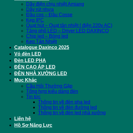
Dây điện chịu nhiệt Amiang
Dây rút nhựa
Đầu cos – Đầu Cosse
Kẹp IPC
Quạt hút – Quạt tản nhiệt ( điện 220v AC)
Tăng phô LED – Driver LED DAXINCO
Chip led – Bóng led
Keo Tản Nhiệt
Catalogue Daxinco 2025
Vỏ đèn LED
Đèn LED PHA
ĐÈN CAO ÁP LED
ĐÈN NHÀ XƯỞNG LED
Mục Khác
Câu Hỏi Thường Gặp
Tổng hợp kiểu dáng đèn
Tin tức
Thông tin về đèn pha led
Thông tin về đèn đường led
Thông tin về đèn led nhà xưởng
Liên hệ
Hồ Sơ Năng Lực