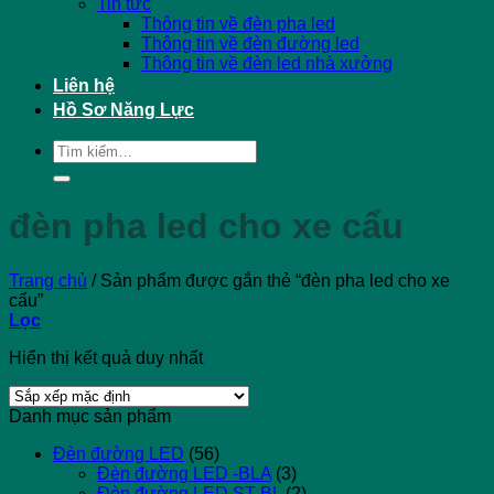
Tin tức
Thông tin về đèn pha led
Thông tin về đèn đường led
Thông tin về đèn led nhà xưởng
Liên hệ
Hồ Sơ Năng Lực
Tìm
kiếm:
đèn pha led cho xe cẩu
Trang chủ
/
Sản phẩm được gắn thẻ “đèn pha led cho xe
cẩu”
Lọc
Hiển thị kết quả duy nhất
Danh mục sản phẩm
Đèn đường LED
(56)
Đèn đường LED -BLA
(3)
Đèn đường LED ST-BL
(2)