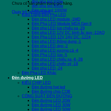
đèn pha led 600w
Chưa có sản phẩm trong giỏ hàng.
đèn pha led 800w
Đèn pha led 1000W
Quay trở lại cửa hàng
Kiểu Dáng Đèn Pha LED
Đèn pha LED module -1MD
Đèn Pha LED Module MDA Gen II
Đèn pha LED lúp chiếu xa -29
Đèn pha LED 12V DC bình ắc quy -12AQ
Đèn Pha LED 12V 24V DC -1224
Đèn pha LED thông dụng -1
Đèn pha LED dẹp -2
Đèn pha LED xương cá -4
Đèn Pha LED lúp -5
Đèn pha LED chiếu xa -6 -28
Đèn pha LED chiến sỹ -18
Đèn pha LED -24
Đèn Pha LED Khác
Đèn đường LED
KIỂU CHIP LED
Đèn đường hạt led
Đèn đường chip COB
CÔNG SUẤT ĐÈN ĐƯỜNG
Đèn đường LED 20W
Đèn đường LED 30W
Đèn đường LED 50W