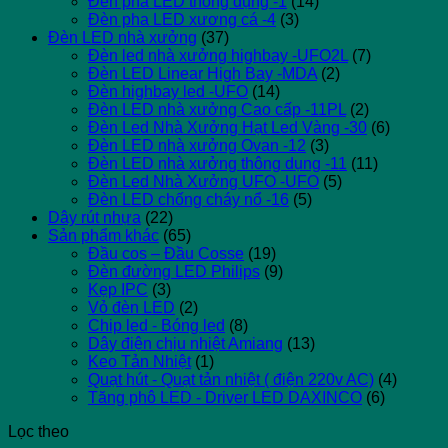
Đèn pha LED thông dụng -1
(14)
Đèn pha LED xương cá -4
(3)
Đèn LED nhà xưởng
(37)
Đèn led nhà xưởng highbay -UFO2L
(7)
Đèn LED Linear High Bay -MDA
(2)
Đèn highbay led -UFO
(14)
Đèn LED nhà xưởng Cao cấp -11PL
(2)
Đèn Led Nhà Xưởng Hạt Led Vàng -30
(6)
Đèn LED nhà xưởng Ovan -12
(3)
Đèn LED nhà xưởng thông dụng -11
(11)
Đèn Led Nhà Xưởng UFO -UFO
(5)
Đèn LED chống cháy nổ -16
(5)
Dây rút nhựa
(22)
Sản phẩm khác
(65)
Đầu cos – Đầu Cosse
(19)
Đèn đường LED Philips
(9)
Kẹp IPC
(3)
Vỏ đèn LED
(2)
Chip led - Bóng led
(8)
Dây điện chịu nhiệt Amiang
(13)
Keo Tản Nhiệt
(1)
Quạt hút - Quạt tản nhiệt ( điện 220v AC)
(4)
Tăng phô LED - Driver LED DAXINCO
(6)
Lọc theo