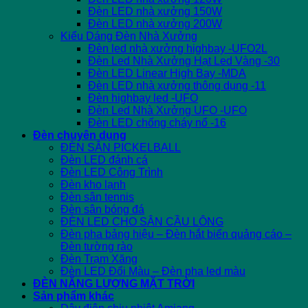
Đèn LED nhà xưởng 150W
Đèn LED nhà xưởng 200W
Kiểu Dáng Đèn Nhà Xưởng
Đèn led nhà xưởng highbay -UFO2L
Đèn Led Nhà Xưởng Hạt Led Vàng -30
Đèn LED Linear High Bay -MDA
Đèn LED nhà xưởng thông dụng -11
Đèn highbay led -UFO
Đèn Led Nhà Xưởng UFO -UFO
Đèn LED chống cháy nổ -16
Đèn chuyên dụng
ĐÈN SÂN PICKELBALL
Đèn LED đánh cá
Đèn LED Công Trình
Đèn kho lạnh
Đèn sân tennis
Đèn sân bóng đá
ĐÈN LED CHO SÂN CẦU LÔNG
Đèn pha bảng hiệu – Đèn hắt biển quảng cáo –
Đèn tường rào
Đèn Trạm Xăng
Đèn LED Đổi Màu – Đèn pha led màu
ĐÈN NĂNG LƯỢNG MẶT TRỜI
Sản phẩm khác