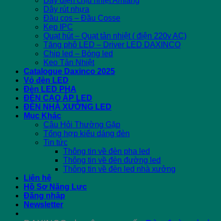
Dây điện chịu nhiệt Amiang
Dây rút nhựa
Đầu cos – Đầu Cosse
Kẹp IPC
Quạt hút – Quạt tản nhiệt ( điện 220v AC)
Tăng phô LED – Driver LED DAXINCO
Chip led – Bóng led
Keo Tản Nhiệt
Catalogue Daxinco 2025
Vỏ đèn LED
Đèn LED PHA
ĐÈN CAO ÁP LED
ĐÈN NHÀ XƯỞNG LED
Mục Khác
Câu Hỏi Thường Gặp
Tổng hợp kiểu dáng đèn
Tin tức
Thông tin về đèn pha led
Thông tin về đèn đường led
Thông tin về đèn led nhà xưởng
Liên hệ
Hồ Sơ Năng Lực
Đăng nhập
Newsletter