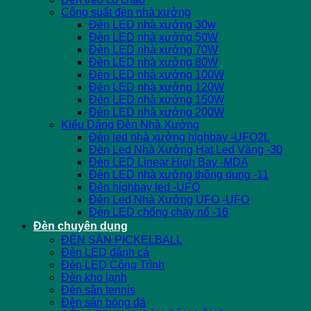
Công suất đèn nhà xưởng
Đèn LED nhà xưởng 30w
Đèn LED nhà xưởng 50W
Đèn LED nhà xưởng 70W
Đèn LED nhà xưởng 80W
Đèn LED nhà xưởng 100W
Đèn LED nhà xưởng 120W
Đèn LED nhà xưởng 150W
Đèn LED nhà xưởng 200W
Kiểu Dáng Đèn Nhà Xưởng
Đèn led nhà xưởng highbay -UFO2L
Đèn Led Nhà Xưởng Hạt Led Vàng -30
Đèn LED Linear High Bay -MDA
Đèn LED nhà xưởng thông dụng -11
Đèn highbay led -UFO
Đèn Led Nhà Xưởng UFO -UFO
Đèn LED chống cháy nổ -16
Đèn chuyên dụng
ĐÈN SÂN PICKELBALL
Đèn LED đánh cá
Đèn LED Công Trình
Đèn kho lạnh
Đèn sân tennis
Đèn sân bóng đá