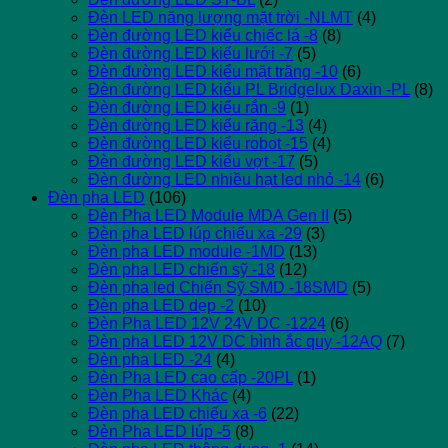
Đèn LED năng lượng mặt trời -NLMT
(4)
Đèn đường LED kiểu chiếc lá -8
(8)
Đèn đường LED kiểu lưới -7
(5)
Đèn đường LED kiểu mặt trăng -10
(6)
Đèn đường LED kiểu PL Bridgelux Daxin -PL
(8)
Đèn đường LED kiểu rắn -9
(1)
Đèn đường LED kiểu răng -13
(4)
Đèn đường LED kiểu robot -15
(4)
Đèn đường LED kiểu vợt -17
(5)
Đèn đường LED nhiều hạt led nhỏ -14
(6)
Đèn pha LED
(106)
Đèn Pha LED Module MDA Gen II
(5)
Đèn pha LED lúp chiếu xa -29
(3)
Đèn pha LED module -1MD
(13)
Đèn pha LED chiến sỹ -18
(12)
Đèn pha led Chiến Sỹ SMD -18SMD
(5)
Đèn pha LED dẹp -2
(10)
Đèn Pha LED 12V 24V DC -1224
(6)
Đèn pha LED 12V DC bình ắc quy -12AQ
(7)
Đèn pha LED -24
(4)
Đèn Pha LED cao cấp -20PL
(1)
Đèn Pha LED Khác
(4)
Đèn pha LED chiếu xa -6
(22)
Đèn Pha LED lúp -5
(8)