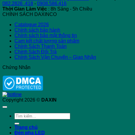
082.2826 .418
-
0908.586.416
Thời Gian Làm Việc
: 8h Sáng - 5h Chiều
CHÍNH SÁCH DAXINCO
Catalogue 2026
Chính sách bảo hành
Chính sách bảo mật thông tin
Cam kết chất lượng sản phẩm
Chính Sách Thanh Toán
Chính Sách Đổi Trả
Chính Sách Vận Chuyển – Giao Nhận
Chứng Nhận
Copyright 2026 ©
DAXIN
Tìm
kiếm:
Trang chủ
Đèn pha LED