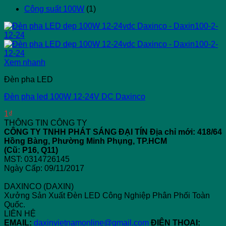
Công suất 100W
(1)
Xem nhanh
Đèn pha LED
Đèn pha led 100W 12-24V DC Daxinco
1
₫
THÔNG TIN CÔNG TY
CÔNG TY TNHH PHÁT SÁNG ĐẠI TÍN
Địa chỉ mới: 418/64
Hồng Bàng, Phường Minh Phụng, TP.HCM
(Cũ: P16, Q11)
MST: 0314726145
Ngày Cấp: 09/11/2017
DAXINCO (DAXIN)
Xưởng Sản Xuất Đèn LED Công Nghiệp Phân Phối Toàn
Quốc.
LIÊN HỆ
EMAIL:
daxinvietnamonline@gmail.com
ĐIỆN THOẠI: