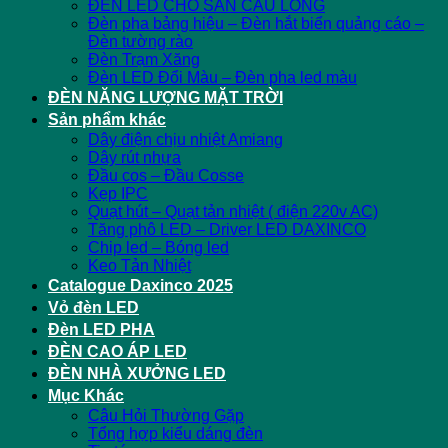
ĐÈN LED CHO SÂN CẦU LÔNG
Đèn pha bảng hiệu – Đèn hắt biển quảng cáo –
Đèn tường rào
Đèn Trạm Xăng
Đèn LED Đổi Màu – Đèn pha led màu
ĐÈN NĂNG LƯỢNG MẶT TRỜI
Sản phẩm khác
Dây điện chịu nhiệt Amiang
Dây rút nhựa
Đầu cos – Đầu Cosse
Kẹp IPC
Quạt hút – Quạt tản nhiệt ( điện 220v AC)
Tăng phô LED – Driver LED DAXINCO
Chip led – Bóng led
Keo Tản Nhiệt
Catalogue Daxinco 2025
Vỏ đèn LED
Đèn LED PHA
ĐÈN CAO ÁP LED
ĐÈN NHÀ XƯỞNG LED
Mục Khác
Câu Hỏi Thường Gặp
Tổng hợp kiểu dáng đèn