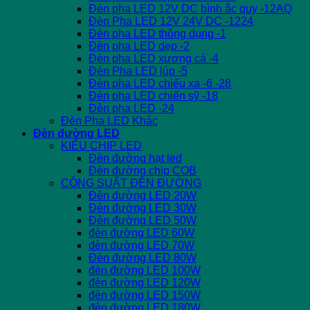
Đèn pha LED 12V DC bình ắc quy -12AQ
Đèn Pha LED 12V 24V DC -1224
Đèn pha LED thông dụng -1
Đèn pha LED dẹp -2
Đèn pha LED xương cá -4
Đèn Pha LED lúp -5
Đèn pha LED chiếu xa -6 -28
Đèn pha LED chiến sỹ -18
Đèn pha LED -24
Đèn Pha LED Khác
Đèn đường LED
KIỂU CHIP LED
Đèn đường hạt led
Đèn đường chip COB
CÔNG SUẤT ĐÈN ĐƯỜNG
Đèn đường LED 20W
Đèn đường LED 30W
Đèn đường LED 50W
đèn đường LED 60W
đèn đường LED 70W
Đèn đường LED 80W
đèn đường LED 100W
đèn đường LED 120W
đèn đường LED 150W
đèn đường LED 180W