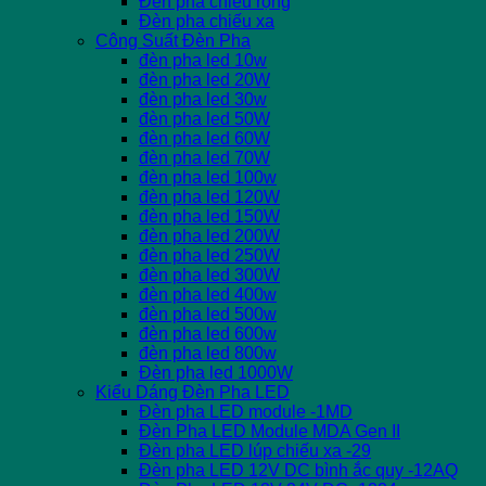
Đèn pha chiếu rộng
Đèn pha chiếu xa
Công Suất Đèn Pha
đèn pha led 10w
đèn pha led 20W
đèn pha led 30w
đèn pha led 50W
đèn pha led 60W
đèn pha led 70W
đèn pha led 100w
đèn pha led 120W
đèn pha led 150W
đèn pha led 200W
đèn pha led 250W
đèn pha led 300W
đèn pha led 400w
đèn pha led 500w
đèn pha led 600w
đèn pha led 800w
Đèn pha led 1000W
Kiểu Dáng Đèn Pha LED
Đèn pha LED module -1MD
Đèn Pha LED Module MDA Gen II
Đèn pha LED lúp chiếu xa -29
Đèn pha LED 12V DC bình ắc quy -12AQ