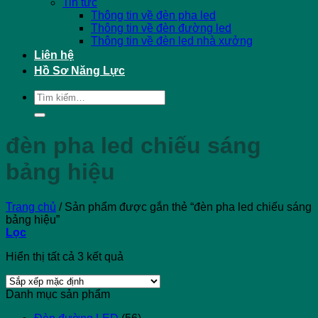
Tin tức
Thông tin về đèn pha led
Thông tin về đèn đường led
Thông tin về đèn led nhà xưởng
Liên hệ
Hồ Sơ Năng Lực
Tìm
kiếm:
đèn pha led chiếu sáng
bảng hiệu
Trang chủ
/
Sản phẩm được gắn thẻ “đèn pha led chiếu sáng
bảng hiệu”
Lọc
Hiển thị tất cả 3 kết quả
Danh mục sản phẩm