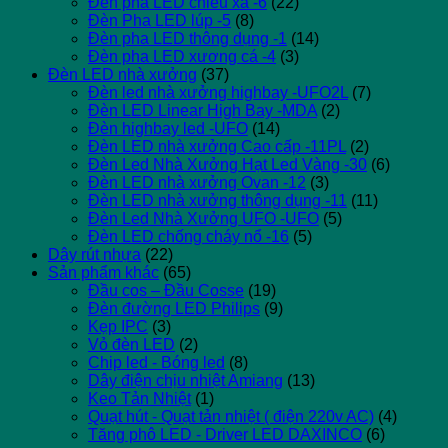
Đèn pha LED chiếu xa -6
(22)
Đèn Pha LED lúp -5
(8)
Đèn pha LED thông dụng -1
(14)
Đèn pha LED xương cá -4
(3)
Đèn LED nhà xưởng
(37)
Đèn led nhà xưởng highbay -UFO2L
(7)
Đèn LED Linear High Bay -MDA
(2)
Đèn highbay led -UFO
(14)
Đèn LED nhà xưởng Cao cấp -11PL
(2)
Đèn Led Nhà Xưởng Hạt Led Vàng -30
(6)
Đèn LED nhà xưởng Ovan -12
(3)
Đèn LED nhà xưởng thông dụng -11
(11)
Đèn Led Nhà Xưởng UFO -UFO
(5)
Đèn LED chống cháy nổ -16
(5)
Dây rút nhựa
(22)
Sản phẩm khác
(65)
Đầu cos – Đầu Cosse
(19)
Đèn đường LED Philips
(9)
Kẹp IPC
(3)
Vỏ đèn LED
(2)
Chip led - Bóng led
(8)
Dây điện chịu nhiệt Amiang
(13)
Keo Tản Nhiệt
(1)
Quạt hút - Quạt tản nhiệt ( điện 220v AC)
(4)
Tăng phô LED - Driver LED DAXINCO
(6)