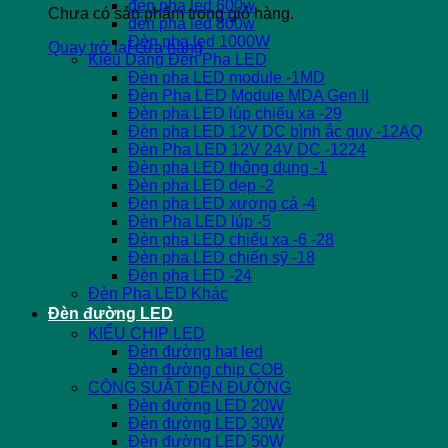
đèn pha led 600w
Chưa có sản phẩm trong giỏ hàng.
đèn pha led 800w
Đèn pha led 1000W
Quay trở lại cửa hàng
Kiểu Dáng Đèn Pha LED
Đèn pha LED module -1MD
Đèn Pha LED Module MDA Gen II
Đèn pha LED lúp chiếu xa -29
Đèn pha LED 12V DC bình ắc quy -12AQ
Đèn Pha LED 12V 24V DC -1224
Đèn pha LED thông dụng -1
Đèn pha LED dẹp -2
Đèn pha LED xương cá -4
Đèn Pha LED lúp -5
Đèn pha LED chiếu xa -6 -28
Đèn pha LED chiến sỹ -18
Đèn pha LED -24
Đèn Pha LED Khác
Đèn đường LED
KIỂU CHIP LED
Đèn đường hạt led
Đèn đường chip COB
CÔNG SUẤT ĐÈN ĐƯỜNG
Đèn đường LED 20W
Đèn đường LED 30W
Đèn đường LED 50W