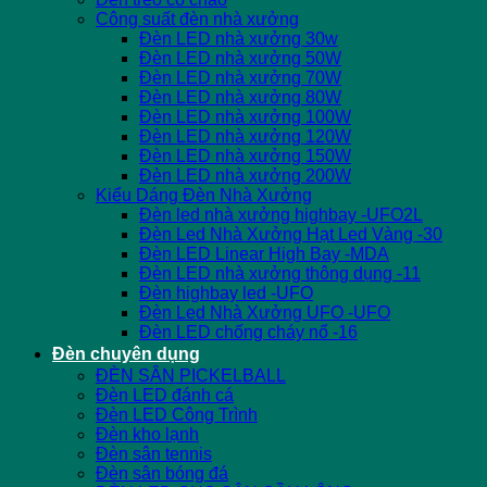
Công suất đèn nhà xưởng
Đèn LED nhà xưởng 30w
Đèn LED nhà xưởng 50W
Đèn LED nhà xưởng 70W
Đèn LED nhà xưởng 80W
Đèn LED nhà xưởng 100W
Đèn LED nhà xưởng 120W
Đèn LED nhà xưởng 150W
Đèn LED nhà xưởng 200W
Kiểu Dáng Đèn Nhà Xưởng
Đèn led nhà xưởng highbay -UFO2L
Đèn Led Nhà Xưởng Hạt Led Vàng -30
Đèn LED Linear High Bay -MDA
Đèn LED nhà xưởng thông dụng -11
Đèn highbay led -UFO
Đèn Led Nhà Xưởng UFO -UFO
Đèn LED chống cháy nổ -16
Đèn chuyên dụng
ĐÈN SÂN PICKELBALL
Đèn LED đánh cá
Đèn LED Công Trình
Đèn kho lạnh
Đèn sân tennis
Đèn sân bóng đá