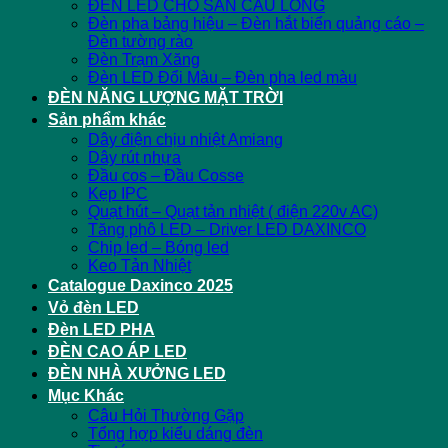
ĐÈN LED CHO SÂN CẦU LÔNG
Đèn pha bảng hiệu – Đèn hắt biển quảng cáo –
Đèn tường rào
Đèn Trạm Xăng
Đèn LED Đổi Màu – Đèn pha led màu
ĐÈN NĂNG LƯỢNG MẶT TRỜI
Sản phẩm khác
Dây điện chịu nhiệt Amiang
Dây rút nhựa
Đầu cos – Đầu Cosse
Kẹp IPC
Quạt hút – Quạt tản nhiệt ( điện 220v AC)
Tăng phô LED – Driver LED DAXINCO
Chip led – Bóng led
Keo Tản Nhiệt
Catalogue Daxinco 2025
Vỏ đèn LED
Đèn LED PHA
ĐÈN CAO ÁP LED
ĐÈN NHÀ XƯỞNG LED
Mục Khác
Câu Hỏi Thường Gặp
Tổng hợp kiểu dáng đèn