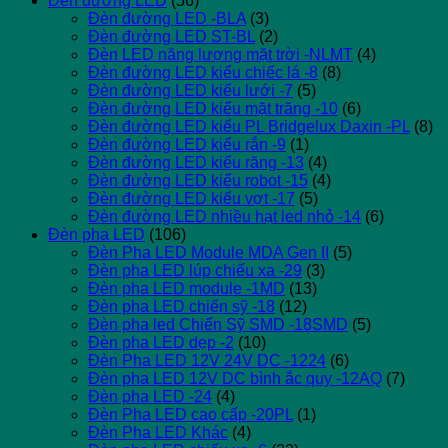
Đèn đường LED
(56)
Đèn đường LED -BLA
(3)
Đèn đường LED ST-BL
(2)
Đèn LED năng lượng mặt trời -NLMT
(4)
Đèn đường LED kiểu chiếc lá -8
(8)
Đèn đường LED kiểu lưới -7
(5)
Đèn đường LED kiểu mặt trăng -10
(6)
Đèn đường LED kiểu PL Bridgelux Daxin -PL
(8)
Đèn đường LED kiểu rắn -9
(1)
Đèn đường LED kiểu răng -13
(4)
Đèn đường LED kiểu robot -15
(4)
Đèn đường LED kiểu vợt -17
(5)
Đèn đường LED nhiều hạt led nhỏ -14
(6)
Đèn pha LED
(106)
Đèn Pha LED Module MDA Gen II
(5)
Đèn pha LED lúp chiếu xa -29
(3)
Đèn pha LED module -1MD
(13)
Đèn pha LED chiến sỹ -18
(12)
Đèn pha led Chiến Sỹ SMD -18SMD
(5)
Đèn pha LED dẹp -2
(10)
Đèn Pha LED 12V 24V DC -1224
(6)
Đèn pha LED 12V DC bình ắc quy -12AQ
(7)
Đèn pha LED -24
(4)
Đèn Pha LED cao cấp -20PL
(1)
Đèn Pha LED Khác
(4)