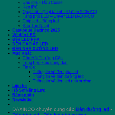
Đầu cos – Đầu Cosse
Kẹp IPC
Quạt hút – Quạt tản nhiệt ( điện 220v AC)
Tăng phô LED – Driver LED DAXINCO
Chip led – Bóng led
Keo Tản Nhiệt
Catalogue Daxinco 2025
Vỏ đèn LED
Đèn LED PHA
ĐÈN CAO ÁP LED
ĐÈN NHÀ XƯỞNG LED
Mục Khác
Câu Hỏi Thường Gặp
Tổng hợp kiểu dáng đèn
Tin tức
Thông tin về đèn pha led
Thông tin về đèn đường led
Thông tin về đèn led nhà xưởng
Liên hệ
Hồ Sơ Năng Lực
Đăng nhập
Newsletter
DAXINCO chuyên cung cấp
Đèn đường led
-
Đèn pha led
-
Đèn led nhà xưởng