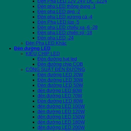
Đèn Pha LED 12V 24V DC -1224
Đèn pha LED thông dụng -1
Đèn pha LED dẹp -2
Đèn pha LED xương cá -4
Đèn Pha LED lúp -5
Đèn pha LED chiếu xa -6 -28
Đèn pha LED chiến sỹ -18
Đèn pha LED -24
Đèn Pha LED Khác
Đèn đường LED
KIỂU CHIP LED
Đèn đường hạt led
Đèn đường chip COB
CÔNG SUẤT ĐÈN ĐƯỜNG
Đèn đường LED 20W
Đèn đường LED 30W
Đèn đường LED 50W
đèn đường LED 60W
đèn đường LED 70W
Đèn đường LED 80W
đèn đường LED 100W
đèn đường LED 120W
đèn đường LED 150W
đèn đường LED 180W
đèn đường LED 200W