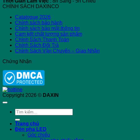
Thời Gian Làm Việc
: 8h Sáng - 5h Chiều
CHÍNH SÁCH DAXINCO
Catalogue 2026
Chính sách bảo hành
Chính sách bảo mật thông tin
Cam kết chất lượng sản phẩm
Chính Sách Thanh Toán
Chính Sách Đổi Trả
Chính Sách Vận Chuyển – Giao Nhận
Chứng Nhận
Copyright 2026 ©
DAXIN
Tìm
kiếm:
Trang chủ
Đèn pha LED
Góc chiếu