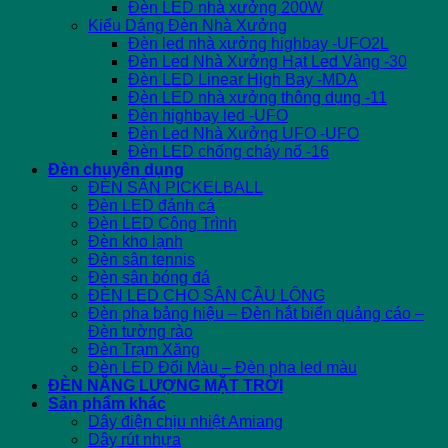
Đèn LED nhà xưởng 200W
Kiểu Dáng Đèn Nhà Xưởng
Đèn led nhà xưởng highbay -UFO2L
Đèn Led Nhà Xưởng Hạt Led Vàng -30
Đèn LED Linear High Bay -MDA
Đèn LED nhà xưởng thông dụng -11
Đèn highbay led -UFO
Đèn Led Nhà Xưởng UFO -UFO
Đèn LED chống cháy nổ -16
Đèn chuyên dụng
ĐÈN SÂN PICKELBALL
Đèn LED đánh cá
Đèn LED Công Trình
Đèn kho lạnh
Đèn sân tennis
Đèn sân bóng đá
ĐÈN LED CHO SÂN CẦU LÔNG
Đèn pha bảng hiệu – Đèn hắt biển quảng cáo –
Đèn tường rào
Đèn Trạm Xăng
Đèn LED Đổi Màu – Đèn pha led màu
ĐÈN NĂNG LƯỢNG MẶT TRỜI
Sản phẩm khác
Dây điện chịu nhiệt Amiang
Dây rút nhựa