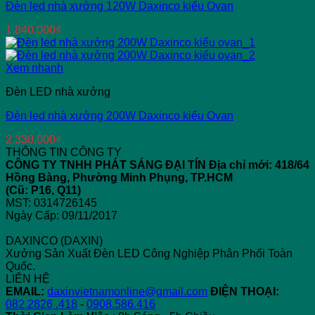
Đèn led nhà xưởng 120W Daxinco kiểu Ovan
1,840,000
₫
Xem nhanh
Đèn LED nhà xưởng
Đèn led nhà xưởng 200W Daxinco kiểu Ovan
2,330,000
₫
THÔNG TIN CÔNG TY
CÔNG TY TNHH PHÁT SÁNG ĐẠI TÍN
Địa chỉ mới: 418/64
Hồng Bàng, Phường Minh Phụng, TP.HCM
(Cũ: P16, Q11)
MST: 0314726145
Ngày Cấp: 09/11/2017
DAXINCO (DAXIN)
Xưởng Sản Xuất Đèn LED Công Nghiệp Phân Phối Toàn
Quốc.
LIÊN HỆ
EMAIL:
daxinvietnamonline@gmail.com
ĐIỆN THOẠI:
082.2826 .418
-
0908.586.416