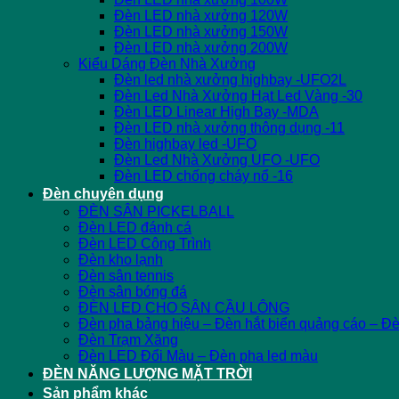
Đèn LED nhà xưởng 120W
Đèn LED nhà xưởng 150W
Đèn LED nhà xưởng 200W
Kiểu Dáng Đèn Nhà Xưởng
Đèn led nhà xưởng highbay -UFO2L
Đèn Led Nhà Xưởng Hạt Led Vàng -30
Đèn LED Linear High Bay -MDA
Đèn LED nhà xưởng thông dụng -11
Đèn highbay led -UFO
Đèn Led Nhà Xưởng UFO -UFO
Đèn LED chống cháy nổ -16
Đèn chuyên dụng
ĐÈN SÂN PICKELBALL
Đèn LED đánh cá
Đèn LED Công Trình
Đèn kho lạnh
Đèn sân tennis
Đèn sân bóng đá
ĐÈN LED CHO SÂN CẦU LÔNG
Đèn pha bảng hiệu – Đèn hắt biển quảng cáo – Đ
Đèn Trạm Xăng
Đèn LED Đổi Màu – Đèn pha led màu
ĐÈN NĂNG LƯỢNG MẶT TRỜI
Sản phẩm khác