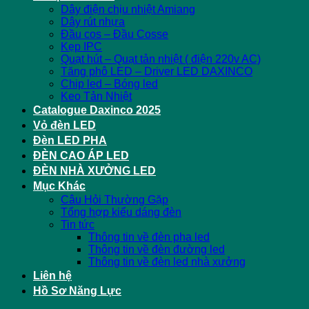
Dây điện chịu nhiệt Amiang
Dây rút nhựa
Đầu cos – Đầu Cosse
Kẹp IPC
Quạt hút – Quạt tản nhiệt ( điện 220v AC)
Tăng phô LED – Driver LED DAXINCO
Chip led – Bóng led
Keo Tản Nhiệt
Catalogue Daxinco 2025
Vỏ đèn LED
Đèn LED PHA
ĐÈN CAO ÁP LED
ĐÈN NHÀ XƯỞNG LED
Mục Khác
Câu Hỏi Thường Gặp
Tổng hợp kiểu dáng đèn
Tin tức
Thông tin về đèn pha led
Thông tin về đèn đường led
Thông tin về đèn led nhà xưởng
Liên hệ
Hồ Sơ Năng Lực