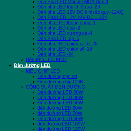
Đèn Pha LED Module MDA Gen II
Đèn pha LED lúp chiếu xa -29
Đèn pha LED 12V DC bình ắc quy -12AQ
Đèn Pha LED 12V 24V DC -1224
Đèn pha LED thông dụng -1
Đèn pha LED dẹp -2
Đèn pha LED xương cá -4
Đèn Pha LED lúp -5
Đèn pha LED chiếu xa -6 -28
Đèn pha LED chiến sỹ -18
Đèn pha LED -24
Đèn Pha LED Khác
Đèn đường LED
KIỂU CHIP LED
Đèn đường hạt led
Đèn đường chip COB
CÔNG SUẤT ĐÈN ĐƯỜNG
Đèn đường LED 20W
Đèn đường LED 30W
Đèn đường LED 50W
đèn đường LED 60W
đèn đường LED 70W
Đèn đường LED 80W
đèn đường LED 100W
đèn đường LED 120W