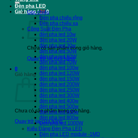
Đèn pha LED
Giỏ hàng /
0
₫
0
Góc chiếu
Đèn pha chiếu rộng
Đèn pha chiếu xa
Công Suất Đèn Pha
đèn pha led 10w
đèn pha led 20W
đèn pha led 30w
Chưa có sản phẩm trong giỏ hàng.
đèn pha led 50W
đèn pha led 60W
Quay trở lại cửa hàng
đèn pha led 70W
đèn pha led 100w
0
đèn pha led 120W
Giỏ hàng
đèn pha led 150W
đèn pha led 200W
đèn pha led 250W
đèn pha led 300W
đèn pha led 400w
đèn pha led 500w
Chưa có sản phẩm trong giỏ hàng.
đèn pha led 600w
đèn pha led 800w
Quay trở lại cửa hàng
Đèn pha led 1000W
Kiểu Dáng Đèn Pha LED
Đèn pha LED module -1MD