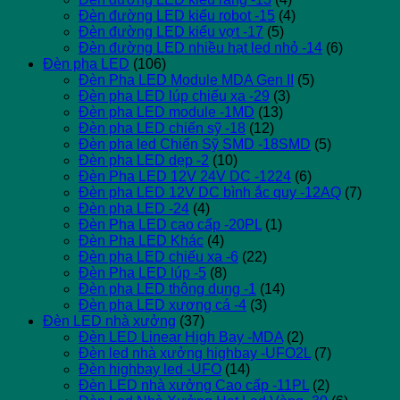
Đèn đường LED kiểu robot -15
(4)
Đèn đường LED kiểu vợt -17
(5)
Đèn đường LED nhiều hạt led nhỏ -14
(6)
Đèn pha LED
(106)
Đèn Pha LED Module MDA Gen II
(5)
Đèn pha LED lúp chiếu xa -29
(3)
Đèn pha LED module -1MD
(13)
Đèn pha LED chiến sỹ -18
(12)
Đèn pha led Chiến Sỹ SMD -18SMD
(5)
Đèn pha LED dẹp -2
(10)
Đèn Pha LED 12V 24V DC -1224
(6)
Đèn pha LED 12V DC bình ắc quy -12AQ
(7)
Đèn pha LED -24
(4)
Đèn Pha LED cao cấp -20PL
(1)
Đèn Pha LED Khác
(4)
Đèn pha LED chiếu xa -6
(22)
Đèn Pha LED lúp -5
(8)
Đèn pha LED thông dụng -1
(14)
Đèn pha LED xương cá -4
(3)
Đèn LED nhà xưởng
(37)
Đèn LED Linear High Bay -MDA
(2)
Đèn led nhà xưởng highbay -UFO2L
(7)
Đèn highbay led -UFO
(14)
Đèn LED nhà xưởng Cao cấp -11PL
(2)