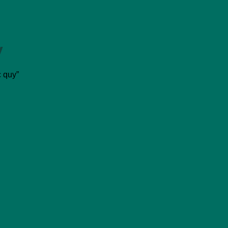
y
 quy”