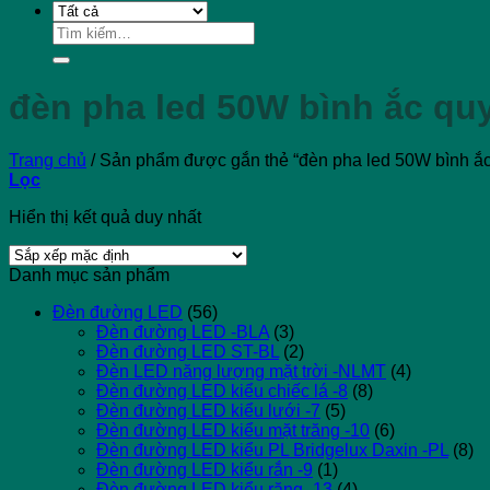
Tìm
kiếm:
đèn pha led 50W bình ắc qu
Trang chủ
/
Sản phẩm được gắn thẻ “đèn pha led 50W bình ắc
Lọc
Hiển thị kết quả duy nhất
Danh mục sản phẩm
Đèn đường LED
(56)
Đèn đường LED -BLA
(3)
Đèn đường LED ST-BL
(2)
Đèn LED năng lượng mặt trời -NLMT
(4)
Đèn đường LED kiểu chiếc lá -8
(8)
Đèn đường LED kiểu lưới -7
(5)
Đèn đường LED kiểu mặt trăng -10
(6)
Đèn đường LED kiểu PL Bridgelux Daxin -PL
(8)
Đèn đường LED kiểu rắn -9
(1)
Đèn đường LED kiểu răng -13
(4)