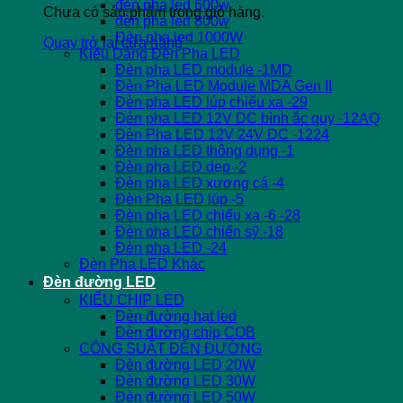
đèn pha led 600w
Chưa có sản phẩm trong giỏ hàng.
đèn pha led 800w
Đèn pha led 1000W
Quay trở lại cửa hàng
Kiểu Dáng Đèn Pha LED
Đèn pha LED module -1MD
Đèn Pha LED Module MDA Gen II
Đèn pha LED lúp chiếu xa -29
Đèn pha LED 12V DC bình ắc quy -12AQ
Đèn Pha LED 12V 24V DC -1224
Đèn pha LED thông dụng -1
Đèn pha LED dẹp -2
Đèn pha LED xương cá -4
Đèn Pha LED lúp -5
Đèn pha LED chiếu xa -6 -28
Đèn pha LED chiến sỹ -18
Đèn pha LED -24
Đèn Pha LED Khác
Đèn đường LED
KIỂU CHIP LED
Đèn đường hạt led
Đèn đường chip COB
CÔNG SUẤT ĐÈN ĐƯỜNG
Đèn đường LED 20W
Đèn đường LED 30W
Đèn đường LED 50W