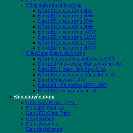
Công suất đèn nhà xưởng
Đèn LED nhà xưởng 30w
Đèn LED nhà xưởng 50W
Đèn LED nhà xưởng 70W
Đèn LED nhà xưởng 80W
Đèn LED nhà xưởng 100W
Đèn LED nhà xưởng 120W
Đèn LED nhà xưởng 150W
Đèn LED nhà xưởng 200W
Kiểu Dáng Đèn Nhà Xưởng
Đèn led nhà xưởng highbay -UFO2L
Đèn Led Nhà Xưởng Hạt Led Vàng -30
Đèn LED Linear High Bay -MDA
Đèn LED nhà xưởng thông dụng -11
Đèn highbay led -UFO
Đèn Led Nhà Xưởng UFO -UFO
Đèn LED chống cháy nổ -16
Đèn chuyên dụng
ĐÈN SÂN PICKELBALL
Đèn LED đánh cá
Đèn LED Công Trình
Đèn kho lạnh
Đèn sân tennis
Đèn sân bóng đá