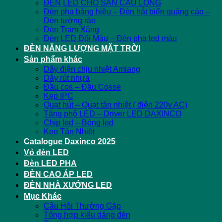
ĐÈN LED CHO SÂN CẦU LÔNG
Đèn pha bảng hiệu – Đèn hắt biển quảng cáo –
Đèn tường rào
Đèn Trạm Xăng
Đèn LED Đổi Màu – Đèn pha led màu
ĐÈN NĂNG LƯỢNG MẶT TRỜI
Sản phẩm khác
Dây điện chịu nhiệt Amiang
Dây rút nhựa
Đầu cos – Đầu Cosse
Kẹp IPC
Quạt hút – Quạt tản nhiệt ( điện 220v AC)
Tăng phô LED – Driver LED DAXINCO
Chip led – Bóng led
Keo Tản Nhiệt
Catalogue Daxinco 2025
Vỏ đèn LED
Đèn LED PHA
ĐÈN CAO ÁP LED
ĐÈN NHÀ XƯỞNG LED
Mục Khác
Câu Hỏi Thường Gặp
Tổng hợp kiểu dáng đèn