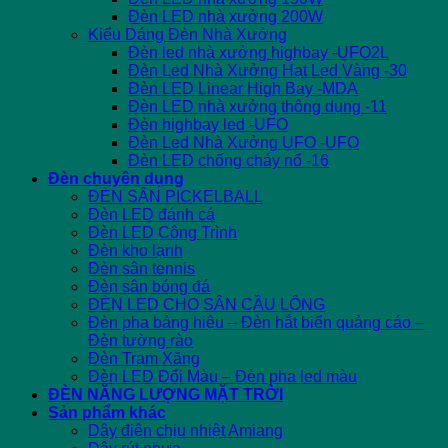
Đèn LED nhà xưởng 200W
Kiểu Dáng Đèn Nhà Xưởng
Đèn led nhà xưởng highbay -UFO2L
Đèn Led Nhà Xưởng Hạt Led Vàng -30
Đèn LED Linear High Bay -MDA
Đèn LED nhà xưởng thông dụng -11
Đèn highbay led -UFO
Đèn Led Nhà Xưởng UFO -UFO
Đèn LED chống cháy nổ -16
Đèn chuyên dụng
ĐÈN SÂN PICKELBALL
Đèn LED đánh cá
Đèn LED Công Trình
Đèn kho lạnh
Đèn sân tennis
Đèn sân bóng đá
ĐÈN LED CHO SÂN CẦU LÔNG
Đèn pha bảng hiệu – Đèn hắt biển quảng cáo –
Đèn tường rào
Đèn Trạm Xăng
Đèn LED Đổi Màu – Đèn pha led màu
ĐÈN NĂNG LƯỢNG MẶT TRỜI
Sản phẩm khác
Dây điện chịu nhiệt Amiang