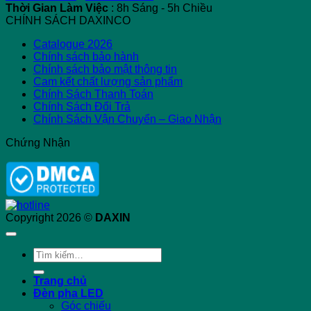
Thời Gian Làm Việc
: 8h Sáng - 5h Chiều
CHÍNH SÁCH DAXINCO
Catalogue 2026
Chính sách bảo hành
Chính sách bảo mật thông tin
Cam kết chất lượng sản phẩm
Chính Sách Thanh Toán
Chính Sách Đổi Trả
Chính Sách Vận Chuyển – Giao Nhận
Chứng Nhận
Copyright 2026 ©
DAXIN
Tìm
kiếm:
Trang chủ
Đèn pha LED
Góc chiếu