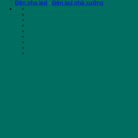
Đèn pha led
-
Đèn led nhà xưởng