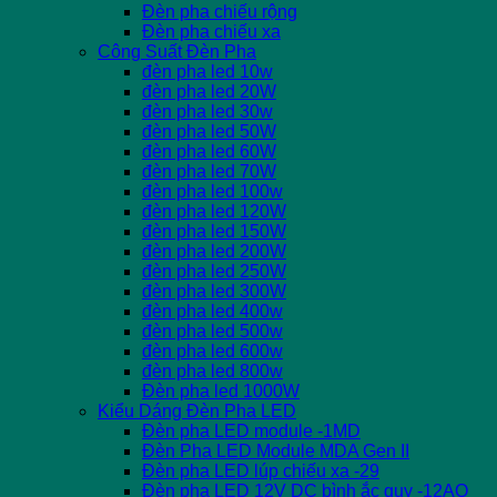
Đèn pha chiếu rộng
Đèn pha chiếu xa
Công Suất Đèn Pha
đèn pha led 10w
đèn pha led 20W
đèn pha led 30w
đèn pha led 50W
đèn pha led 60W
đèn pha led 70W
đèn pha led 100w
đèn pha led 120W
đèn pha led 150W
đèn pha led 200W
đèn pha led 250W
đèn pha led 300W
đèn pha led 400w
đèn pha led 500w
đèn pha led 600w
đèn pha led 800w
Đèn pha led 1000W
Kiểu Dáng Đèn Pha LED
Đèn pha LED module -1MD
Đèn Pha LED Module MDA Gen II
Đèn pha LED lúp chiếu xa -29
Đèn pha LED 12V DC bình ắc quy -12AQ