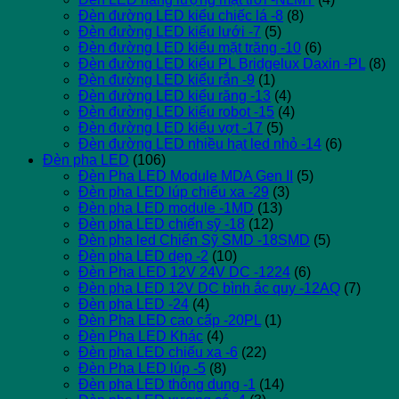
Đèn đường LED kiểu chiếc lá -8
(8)
Đèn đường LED kiểu lưới -7
(5)
Đèn đường LED kiểu mặt trăng -10
(6)
Đèn đường LED kiểu PL Bridgelux Daxin -PL
(8)
Đèn đường LED kiểu rắn -9
(1)
Đèn đường LED kiểu răng -13
(4)
Đèn đường LED kiểu robot -15
(4)
Đèn đường LED kiểu vợt -17
(5)
Đèn đường LED nhiều hạt led nhỏ -14
(6)
Đèn pha LED
(106)
Đèn Pha LED Module MDA Gen II
(5)
Đèn pha LED lúp chiếu xa -29
(3)
Đèn pha LED module -1MD
(13)
Đèn pha LED chiến sỹ -18
(12)
Đèn pha led Chiến Sỹ SMD -18SMD
(5)
Đèn pha LED dẹp -2
(10)
Đèn Pha LED 12V 24V DC -1224
(6)
Đèn pha LED 12V DC bình ắc quy -12AQ
(7)
Đèn pha LED -24
(4)
Đèn Pha LED cao cấp -20PL
(1)
Đèn Pha LED Khác
(4)
Đèn pha LED chiếu xa -6
(22)
Đèn Pha LED lúp -5
(8)
Đèn pha LED thông dụng -1
(14)