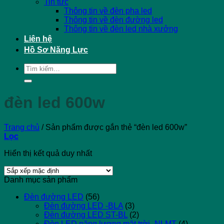
Tin tức
Thông tin về đèn pha led
Thông tin về đèn đường led
Thông tin về đèn led nhà xưởng
Liên hệ
Hồ Sơ Năng Lực
Tìm
kiếm:
đèn led 600w
Trang chủ
/
Sản phẩm được gắn thẻ “đèn led 600w”
Lọc
Hiển thị kết quả duy nhất
Danh mục sản phẩm
Đèn đường LED
(56)
Đèn đường LED -BLA
(3)
Đèn đường LED ST-BL
(2)
Đèn LED năng lượng mặt trời -NLMT
(4)