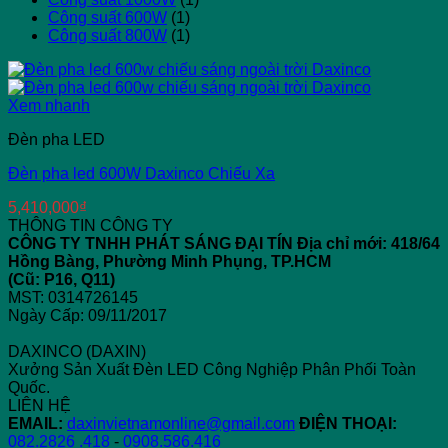
Công suất 600W
(1)
Công suất 800W
(1)
Xem nhanh
Đèn pha LED
Đèn pha led 600W Daxinco Chiếu Xa
5,410,000
₫
THÔNG TIN CÔNG TY
CÔNG TY TNHH PHÁT SÁNG ĐẠI TÍN
Địa chỉ mới: 418/64
Hồng Bàng, Phường Minh Phụng, TP.HCM
(Cũ: P16, Q11)
MST: 0314726145
Ngày Cấp: 09/11/2017
DAXINCO (DAXIN)
Xưởng Sản Xuất Đèn LED Công Nghiệp Phân Phối Toàn
Quốc.
LIÊN HỆ
EMAIL:
daxinvietnamonline@gmail.com
ĐIỆN THOẠI:
082.2826 .418
-
0908.586.416