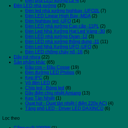
Đèn pha LED xương cá -4
(3)
Đèn LED nhà xưởng
(37)
Đèn led nhà xưởng highbay -UFO2L
(7)
Đèn LED Linear High Bay -MDA
(2)
Đèn highbay led -UFO
(14)
Đèn LED nhà xưởng Cao cấp -11PL
(2)
Đèn Led Nhà Xưởng Hạt Led Vàng -30
(6)
Đèn LED nhà xưởng Ovan -12
(3)
Đèn LED nhà xưởng thông dụng -11
(11)
Đèn Led Nhà Xưởng UFO -UFO
(5)
Đèn LED chống cháy nổ -16
(5)
Dây rút nhựa
(22)
Sản phẩm khác
(65)
Đầu cos – Đầu Cosse
(19)
Đèn đường LED Philips
(9)
Kẹp IPC
(3)
Vỏ đèn LED
(2)
Chip led - Bóng led
(8)
Dây điện chịu nhiệt Amiang
(13)
Keo Tản Nhiệt
(1)
Quạt hút - Quạt tản nhiệt ( điện 220v AC)
(4)
Tăng phô LED - Driver LED DAXINCO
(6)
Lọc theo
Công suất 1000W
(1)