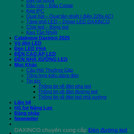
Dây rút nhựa
Đầu cos – Đầu Cosse
Kẹp IPC
Quạt hút – Quạt tản nhiệt ( điện 220v AC)
Tăng phô LED – Driver LED DAXINCO
Chip led – Bóng led
Keo Tản Nhiệt
Catalogue Daxinco 2025
Vỏ đèn LED
Đèn LED PHA
ĐÈN CAO ÁP LED
ĐÈN NHÀ XƯỞNG LED
Mục Khác
Câu Hỏi Thường Gặp
Tổng hợp kiểu dáng đèn
Tin tức
Thông tin về đèn pha led
Thông tin về đèn đường led
Thông tin về đèn led nhà xưởng
Liên hệ
Hồ Sơ Năng Lực
Đăng nhập
Newsletter
DAXINCO chuyên cung cấp
Đèn đường led
-