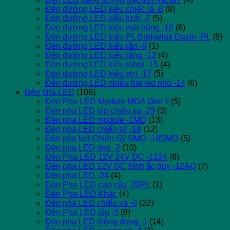
Đèn đường LED kiểu chiếc lá -8
(8)
Đèn đường LED kiểu lưới -7
(5)
Đèn đường LED kiểu mặt trăng -10
(6)
Đèn đường LED kiểu PL Bridgelux Daxin -PL
(8)
Đèn đường LED kiểu rắn -9
(1)
Đèn đường LED kiểu răng -13
(4)
Đèn đường LED kiểu robot -15
(4)
Đèn đường LED kiểu vợt -17
(5)
Đèn đường LED nhiều hạt led nhỏ -14
(6)
Đèn pha LED
(106)
Đèn Pha LED Module MDA Gen II
(5)
Đèn pha LED lúp chiếu xa -29
(3)
Đèn pha LED module -1MD
(13)
Đèn pha LED chiến sỹ -18
(12)
Đèn pha led Chiến Sỹ SMD -18SMD
(5)
Đèn pha LED dẹp -2
(10)
Đèn Pha LED 12V 24V DC -1224
(6)
Đèn pha LED 12V DC bình ắc quy -12AQ
(7)
Đèn pha LED -24
(4)
Đèn Pha LED cao cấp -20PL
(1)
Đèn Pha LED Khác
(4)
Đèn pha LED chiếu xa -6
(22)
Đèn Pha LED lúp -5
(8)
Đèn pha LED thông dụng -1
(14)