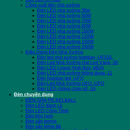
Công suất đèn nhà xưởng
Đèn LED nhà xưởng 30w
Đèn LED nhà xưởng 50W
Đèn LED nhà xưởng 70W
Đèn LED nhà xưởng 80W
Đèn LED nhà xưởng 100W
Đèn LED nhà xưởng 120W
Đèn LED nhà xưởng 150W
Đèn LED nhà xưởng 200W
Kiểu Dáng Đèn Nhà Xưởng
Đèn led nhà xưởng highbay -UFO2L
Đèn Led Nhà Xưởng Hạt Led Vàng -30
Đèn LED Linear High Bay -MDA
Đèn LED nhà xưởng thông dụng -11
Đèn highbay led -UFO
Đèn Led Nhà Xưởng UFO -UFO
Đèn LED chống cháy nổ -16
Đèn chuyên dụng
ĐÈN SÂN PICKELBALL
Đèn LED đánh cá
Đèn LED Công Trình
Đèn kho lạnh
Đèn sân tennis
Đèn sân bóng đá