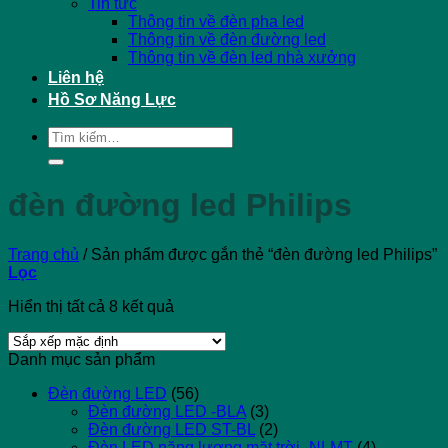
Tin tức
Thông tin về đèn pha led
Thông tin về đèn đường led
Thông tin về đèn led nhà xưởng
Liên hệ
Hồ Sơ Năng Lực
Tìm
kiếm:
đèn đường led Philips
Trang chủ
/
Sản phẩm được gắn thẻ “đèn đường led Philips”
Lọc
Hiển thị tất cả 8 kết quả
Danh mục sản phẩm
Đèn đường LED
(56)
Đèn đường LED -BLA
(3)
Đèn đường LED ST-BL
(2)
Đèn LED năng lượng mặt trời -NLMT
(4)