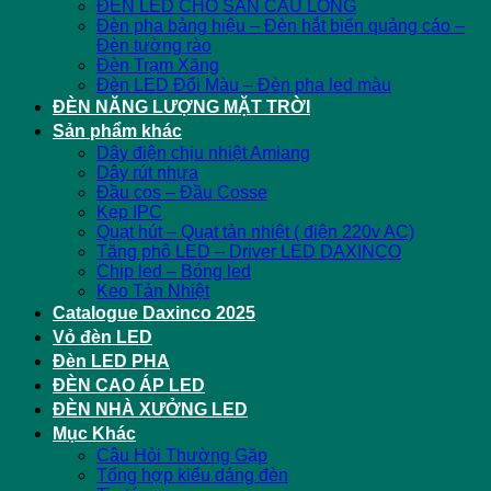
ĐÈN LED CHO SÂN CẦU LÔNG
Đèn pha bảng hiệu – Đèn hắt biển quảng cáo –
Đèn tường rào
Đèn Trạm Xăng
Đèn LED Đổi Màu – Đèn pha led màu
ĐÈN NĂNG LƯỢNG MẶT TRỜI
Sản phẩm khác
Dây điện chịu nhiệt Amiang
Dây rút nhựa
Đầu cos – Đầu Cosse
Kẹp IPC
Quạt hút – Quạt tản nhiệt ( điện 220v AC)
Tăng phô LED – Driver LED DAXINCO
Chip led – Bóng led
Keo Tản Nhiệt
Catalogue Daxinco 2025
Vỏ đèn LED
Đèn LED PHA
ĐÈN CAO ÁP LED
ĐÈN NHÀ XƯỞNG LED
Mục Khác
Câu Hỏi Thường Gặp
Tổng hợp kiểu dáng đèn