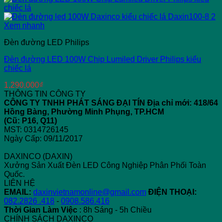
Xem nhanh
Đèn đường LED Philips
Đèn đường LED 100W Chip Lumiled Driver Philips kiểu
chiếc lá
1,290,000
₫
THÔNG TIN CÔNG TY
CÔNG TY TNHH PHÁT SÁNG ĐẠI TÍN
Địa chỉ mới: 418/64
Hồng Bàng, Phường Minh Phụng, TP.HCM
(Cũ: P16, Q11)
MST: 0314726145
Ngày Cấp: 09/11/2017
DAXINCO (DAXIN)
Xưởng Sản Xuất Đèn LED Công Nghiệp Phân Phối Toàn
Quốc.
LIÊN HỆ
EMAIL:
daxinvietnamonline@gmail.com
ĐIỆN THOẠI:
082.2826 .418
-
0908.586.416
Thời Gian Làm Việc
: 8h Sáng - 5h Chiều
CHÍNH SÁCH DAXINCO