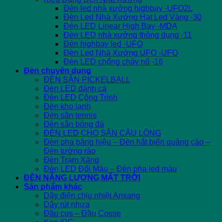
Đèn led nhà xưởng highbay -UFO2L
Đèn Led Nhà Xưởng Hạt Led Vàng -30
Đèn LED Linear High Bay -MDA
Đèn LED nhà xưởng thông dụng -11
Đèn highbay led -UFO
Đèn Led Nhà Xưởng UFO -UFO
Đèn LED chống cháy nổ -16
Đèn chuyên dụng
ĐÈN SÂN PICKELBALL
Đèn LED đánh cá
Đèn LED Công Trình
Đèn kho lạnh
Đèn sân tennis
Đèn sân bóng đá
ĐÈN LED CHO SÂN CẦU LÔNG
Đèn pha bảng hiệu – Đèn hắt biển quảng cáo –
Đèn tường rào
Đèn Trạm Xăng
Đèn LED Đổi Màu – Đèn pha led màu
ĐÈN NĂNG LƯỢNG MẶT TRỜI
Sản phẩm khác
Dây điện chịu nhiệt Amiang
Dây rút nhựa
Đầu cos – Đầu Cosse