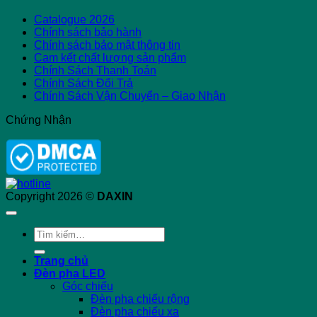
Catalogue 2026
Chính sách bảo hành
Chính sách bảo mật thông tin
Cam kết chất lượng sản phẩm
Chính Sách Thanh Toán
Chính Sách Đổi Trả
Chính Sách Vận Chuyển – Giao Nhận
Chứng Nhận
Copyright 2026 ©
DAXIN
Tìm
kiếm:
Trang chủ
Đèn pha LED
Góc chiếu
Đèn pha chiếu rộng
Đèn pha chiếu xa