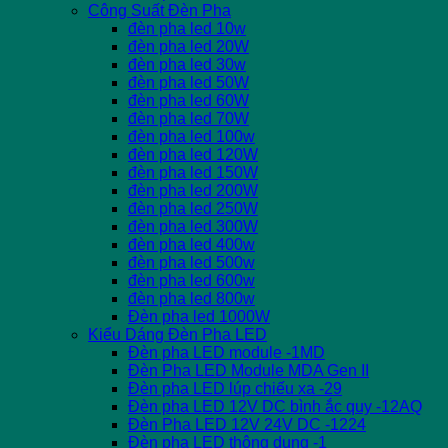
Công Suất Đèn Pha
đèn pha led 10w
đèn pha led 20W
đèn pha led 30w
đèn pha led 50W
đèn pha led 60W
đèn pha led 70W
đèn pha led 100w
đèn pha led 120W
đèn pha led 150W
đèn pha led 200W
đèn pha led 250W
đèn pha led 300W
đèn pha led 400w
đèn pha led 500w
đèn pha led 600w
đèn pha led 800w
Đèn pha led 1000W
Kiểu Dáng Đèn Pha LED
Đèn pha LED module -1MD
Đèn Pha LED Module MDA Gen II
Đèn pha LED lúp chiếu xa -29
Đèn pha LED 12V DC bình ắc quy -12AQ
Đèn Pha LED 12V 24V DC -1224
Đèn pha LED thông dụng -1