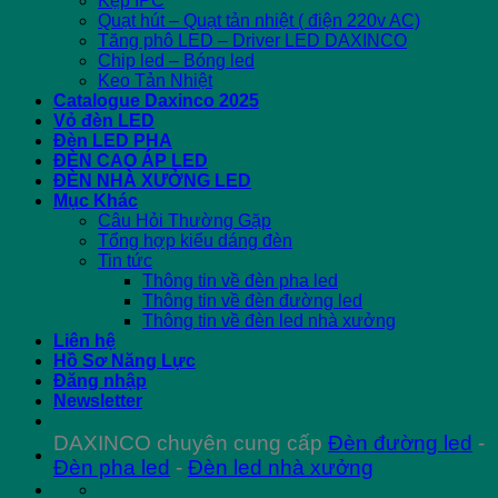
Kẹp IPC
Quạt hút – Quạt tản nhiệt ( điện 220v AC)
Tăng phô LED – Driver LED DAXINCO
Chip led – Bóng led
Keo Tản Nhiệt
Catalogue Daxinco 2025
Vỏ đèn LED
Đèn LED PHA
ĐÈN CAO ÁP LED
ĐÈN NHÀ XƯỞNG LED
Mục Khác
Câu Hỏi Thường Gặp
Tổng hợp kiểu dáng đèn
Tin tức
Thông tin về đèn pha led
Thông tin về đèn đường led
Thông tin về đèn led nhà xưởng
Liên hệ
Hồ Sơ Năng Lực
Đăng nhập
Newsletter
DAXINCO chuyên cung cấp
Đèn đường led
-
Đèn pha led
-
Đèn led nhà xưởng