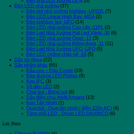
Đèn pha LED xương cá -4
(3)
Đèn LED nhà xưởng
(37)
Đèn led nhà xưởng highbay -UFO2L
(7)
Đèn LED Linear High Bay -MDA
(2)
Đèn highbay led -UFO
(14)
Đèn LED nhà xưởng Cao cấp -11PL
(2)
Đèn Led Nhà Xưởng Hạt Led Vàng -30
(6)
Đèn LED nhà xưởng Ovan -12
(3)
Đèn LED nhà xưởng thông dụng -11
(11)
Đèn Led Nhà Xưởng UFO -UFO
(5)
Đèn LED chống cháy nổ -16
(5)
Dây rút nhựa
(22)
Sản phẩm khác
(65)
Đầu cos – Đầu Cosse
(19)
Đèn đường LED Philips
(9)
Kẹp IPC
(3)
Vỏ đèn LED
(2)
Chip led - Bóng led
(8)
Dây điện chịu nhiệt Amiang
(13)
Keo Tản Nhiệt
(1)
Quạt hút - Quạt tản nhiệt ( điện 220v AC)
(4)
Tăng phô LED - Driver LED DAXINCO
(6)
Lọc theo
Công suất 100W
(4)