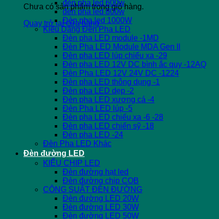
đèn pha led 600w
Chưa có sản phẩm trong giỏ hàng.
đèn pha led 800w
Đèn pha led 1000W
Quay trở lại cửa hàng
Kiểu Dáng Đèn Pha LED
Đèn pha LED module -1MD
Đèn Pha LED Module MDA Gen II
Đèn pha LED lúp chiếu xa -29
Đèn pha LED 12V DC bình ắc quy -12AQ
Đèn Pha LED 12V 24V DC -1224
Đèn pha LED thông dụng -1
Đèn pha LED dẹp -2
Đèn pha LED xương cá -4
Đèn Pha LED lúp -5
Đèn pha LED chiếu xa -6 -28
Đèn pha LED chiến sỹ -18
Đèn pha LED -24
Đèn Pha LED Khác
Đèn đường LED
KIỂU CHIP LED
Đèn đường hạt led
Đèn đường chip COB
CÔNG SUẤT ĐÈN ĐƯỜNG
Đèn đường LED 20W
Đèn đường LED 30W
Đèn đường LED 50W