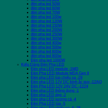
đèn pha led 50W
đèn pha led 60W
đèn pha led 70W
đèn pha led 100w
đèn pha led 120W
đèn pha led 150W
đèn pha led 200W
đèn pha led 250W
đèn pha led 300W
đèn pha led 400w
đèn pha led 500w
đèn pha led 600w
đèn pha led 800w
Đèn pha led 1000W
Kiểu Dáng Đèn Pha LED
Đèn pha LED module -1MD
Đèn Pha LED Module MDA Gen II
Đèn pha LED lúp chiếu xa -29
Đèn pha LED 12V DC bình ắc quy -12AQ
Đèn Pha LED 12V 24V DC -1224
Đèn pha LED thông dụng -1
Đèn pha LED dẹp -2
Đèn pha LED xương cá -4
Đèn Pha LED lúp -5
Đèn pha LED chiếu xa -6 -28