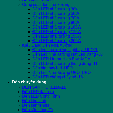
Công suất đèn nhà xưởng
Đèn LED nhà xưởng 30w
Đèn LED nhà xưởng 50W
Đèn LED nhà xưởng 70W
Đèn LED nhà xưởng 80W
Đèn LED nhà xưởng 100W
Đèn LED nhà xưởng 120W
Đèn LED nhà xưởng 150W
Đèn LED nhà xưởng 200W
Kiểu Dáng Đèn Nhà Xưởng
Đèn led nhà xưởng highbay -UFO2L
Đèn Led Nhà Xưởng Hạt Led Vàng -30
Đèn LED Linear High Bay -MDA
Đèn LED nhà xưởng thông dụng -11
Đèn highbay led -UFO
Đèn Led Nhà Xưởng UFO -UFO
Đèn LED chống cháy nổ -16
Đèn chuyên dụng
ĐÈN SÂN PICKELBALL
Đèn LED đánh cá
Đèn LED Công Trình
Đèn kho lạnh
Đèn sân tennis
Đèn sân bóng đá