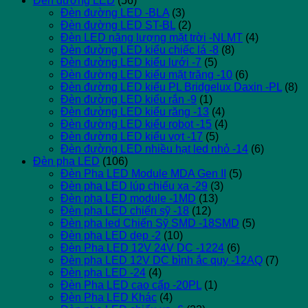
Đèn đường LED
(56)
Đèn đường LED -BLA
(3)
Đèn đường LED ST-BL
(2)
Đèn LED năng lượng mặt trời -NLMT
(4)
Đèn đường LED kiểu chiếc lá -8
(8)
Đèn đường LED kiểu lưới -7
(5)
Đèn đường LED kiểu mặt trăng -10
(6)
Đèn đường LED kiểu PL Bridgelux Daxin -PL
(8)
Đèn đường LED kiểu rắn -9
(1)
Đèn đường LED kiểu răng -13
(4)
Đèn đường LED kiểu robot -15
(4)
Đèn đường LED kiểu vợt -17
(5)
Đèn đường LED nhiều hạt led nhỏ -14
(6)
Đèn pha LED
(106)
Đèn Pha LED Module MDA Gen II
(5)
Đèn pha LED lúp chiếu xa -29
(3)
Đèn pha LED module -1MD
(13)
Đèn pha LED chiến sỹ -18
(12)
Đèn pha led Chiến Sỹ SMD -18SMD
(5)
Đèn pha LED dẹp -2
(10)
Đèn Pha LED 12V 24V DC -1224
(6)
Đèn pha LED 12V DC bình ắc quy -12AQ
(7)
Đèn pha LED -24
(4)
Đèn Pha LED cao cấp -20PL
(1)
Đèn Pha LED Khác
(4)