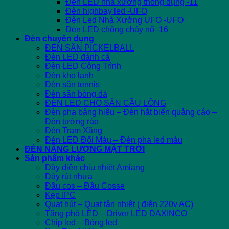
Đèn LED nhà xưởng thông dụng -11
Đèn highbay led -UFO
Đèn Led Nhà Xưởng UFO -UFO
Đèn LED chống cháy nổ -16
Đèn chuyên dụng
ĐÈN SÂN PICKELBALL
Đèn LED đánh cá
Đèn LED Công Trình
Đèn kho lạnh
Đèn sân tennis
Đèn sân bóng đá
ĐÈN LED CHO SÂN CẦU LÔNG
Đèn pha bảng hiệu – Đèn hắt biển quảng cáo –
Đèn tường rào
Đèn Trạm Xăng
Đèn LED Đổi Màu – Đèn pha led màu
ĐÈN NĂNG LƯỢNG MẶT TRỜI
Sản phẩm khác
Dây điện chịu nhiệt Amiang
Dây rút nhựa
Đầu cos – Đầu Cosse
Kẹp IPC
Quạt hút – Quạt tản nhiệt ( điện 220v AC)
Tăng phô LED – Driver LED DAXINCO
Chip led – Bóng led