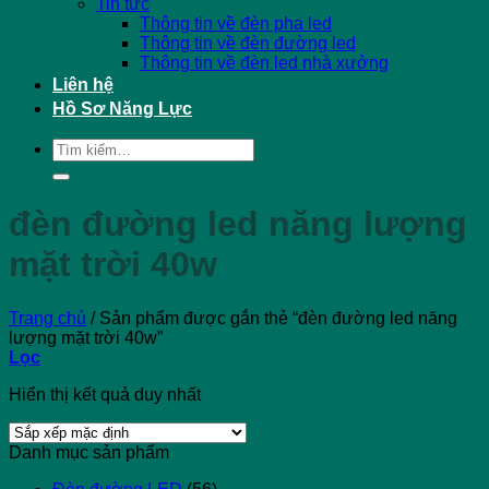
Tin tức
Thông tin về đèn pha led
Thông tin về đèn đường led
Thông tin về đèn led nhà xưởng
Liên hệ
Hồ Sơ Năng Lực
Tìm
kiếm:
đèn đường led năng lượng
mặt trời 40w
Trang chủ
/
Sản phẩm được gắn thẻ “đèn đường led năng
lượng mặt trời 40w”
Lọc
Hiển thị kết quả duy nhất
Danh mục sản phẩm