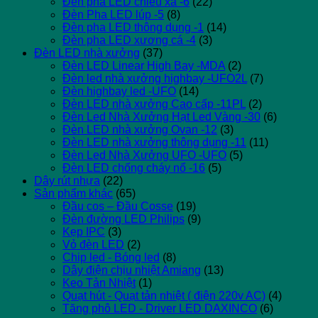
Đèn pha LED chiếu xa -6
(22)
Đèn Pha LED lúp -5
(8)
Đèn pha LED thông dụng -1
(14)
Đèn pha LED xương cá -4
(3)
Đèn LED nhà xưởng
(37)
Đèn LED Linear High Bay -MDA
(2)
Đèn led nhà xưởng highbay -UFO2L
(7)
Đèn highbay led -UFO
(14)
Đèn LED nhà xưởng Cao cấp -11PL
(2)
Đèn Led Nhà Xưởng Hạt Led Vàng -30
(6)
Đèn LED nhà xưởng Ovan -12
(3)
Đèn LED nhà xưởng thông dụng -11
(11)
Đèn Led Nhà Xưởng UFO -UFO
(5)
Đèn LED chống cháy nổ -16
(5)
Dây rút nhựa
(22)
Sản phẩm khác
(65)
Đầu cos – Đầu Cosse
(19)
Đèn đường LED Philips
(9)
Kẹp IPC
(3)
Vỏ đèn LED
(2)
Chip led - Bóng led
(8)
Dây điện chịu nhiệt Amiang
(13)
Keo Tản Nhiệt
(1)
Quạt hút - Quạt tản nhiệt ( điện 220v AC)
(4)
Tăng phô LED - Driver LED DAXINCO
(6)