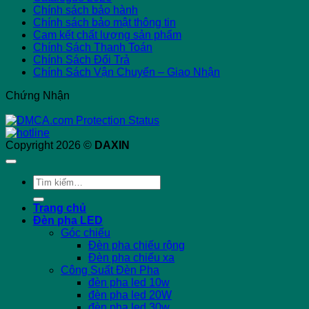
Chính sách bảo hành
Chính sách bảo mật thông tin
Cam kết chất lượng sản phẩm
Chính Sách Thanh Toán
Chính Sách Đổi Trả
Chính Sách Vận Chuyển – Giao Nhận
Chứng Nhận
Copyright 2026 ©
DAXIN
Tìm
kiếm:
Trang chủ
Đèn pha LED
Góc chiếu
Đèn pha chiếu rộng
Đèn pha chiếu xa
Công Suất Đèn Pha
đèn pha led 10w
đèn pha led 20W
đèn pha led 30w