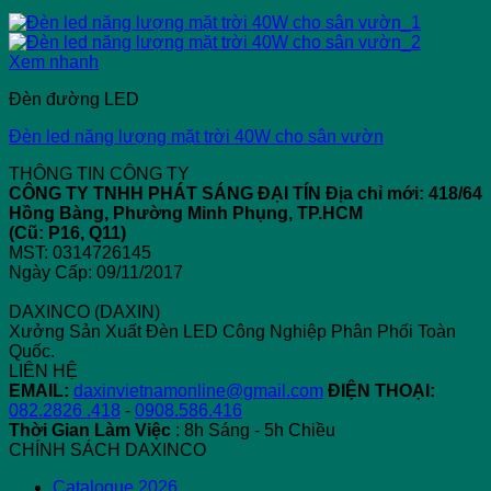
Xem nhanh
Đèn đường LED
Đèn led năng lượng mặt trời 40W cho sân vườn
THÔNG TIN CÔNG TY
CÔNG TY TNHH PHÁT SÁNG ĐẠI TÍN
Địa chỉ mới: 418/64
Hồng Bàng, Phường Minh Phụng, TP.HCM
(Cũ: P16, Q11)
MST: 0314726145
Ngày Cấp: 09/11/2017
DAXINCO (DAXIN)
Xưởng Sản Xuất Đèn LED Công Nghiệp Phân Phối Toàn
Quốc.
LIÊN HỆ
EMAIL:
daxinvietnamonline@gmail.com
ĐIỆN THOẠI:
082.2826 .418
-
0908.586.416
Thời Gian Làm Việc
: 8h Sáng - 5h Chiều
CHÍNH SÁCH DAXINCO
Catalogue 2026