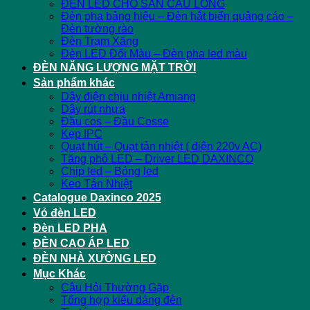
ĐÈN LED CHO SÂN CẦU LÔNG
Đèn pha bảng hiệu – Đèn hắt biển quảng cáo –
Đèn tường rào
Đèn Trạm Xăng
Đèn LED Đổi Màu – Đèn pha led màu
ĐÈN NĂNG LƯỢNG MẶT TRỜI
Sản phẩm khác
Dây điện chịu nhiệt Amiang
Dây rút nhựa
Đầu cos – Đầu Cosse
Kẹp IPC
Quạt hút – Quạt tản nhiệt ( điện 220v AC)
Tăng phô LED – Driver LED DAXINCO
Chip led – Bóng led
Keo Tản Nhiệt
Catalogue Daxinco 2025
Vỏ đèn LED
Đèn LED PHA
ĐÈN CAO ÁP LED
ĐÈN NHÀ XƯỞNG LED
Mục Khác
Câu Hỏi Thường Gặp
Tổng hợp kiểu dáng đèn