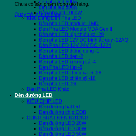
đèn pha led 600w
Chưa có sản phẩm trong giỏ hàng.
đèn pha led 800w
Đèn pha led 1000W
Quay trở lại cửa hàng
Kiểu Dáng Đèn Pha LED
Đèn pha LED module -1MD
Đèn Pha LED Module MDA Gen II
Đèn pha LED lúp chiếu xa -29
Đèn pha LED 12V DC bình ắc quy -12AQ
Đèn Pha LED 12V 24V DC -1224
Đèn pha LED thông dụng -1
Đèn pha LED dẹp -2
Đèn pha LED xương cá -4
Đèn Pha LED lúp -5
Đèn pha LED chiếu xa -6 -28
Đèn pha LED chiến sỹ -18
Đèn pha LED -24
Đèn Pha LED Khác
Đèn đường LED
KIỂU CHIP LED
Đèn đường hạt led
Đèn đường chip COB
CÔNG SUẤT ĐÈN ĐƯỜNG
Đèn đường LED 20W
Đèn đường LED 30W
Đèn đường LED 50W