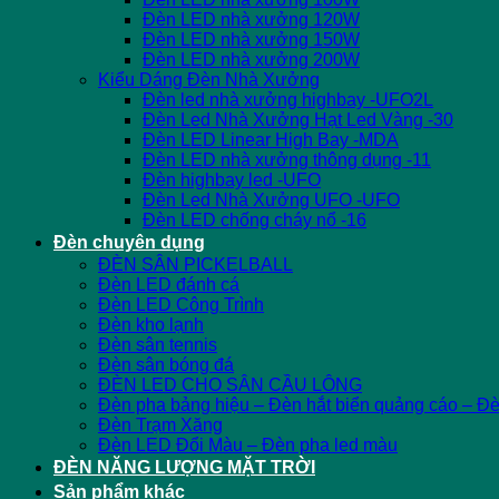
Đèn LED nhà xưởng 120W
Đèn LED nhà xưởng 150W
Đèn LED nhà xưởng 200W
Kiểu Dáng Đèn Nhà Xưởng
Đèn led nhà xưởng highbay -UFO2L
Đèn Led Nhà Xưởng Hạt Led Vàng -30
Đèn LED Linear High Bay -MDA
Đèn LED nhà xưởng thông dụng -11
Đèn highbay led -UFO
Đèn Led Nhà Xưởng UFO -UFO
Đèn LED chống cháy nổ -16
Đèn chuyên dụng
ĐÈN SÂN PICKELBALL
Đèn LED đánh cá
Đèn LED Công Trình
Đèn kho lạnh
Đèn sân tennis
Đèn sân bóng đá
ĐÈN LED CHO SÂN CẦU LÔNG
Đèn pha bảng hiệu – Đèn hắt biển quảng cáo – Đ
Đèn Trạm Xăng
Đèn LED Đổi Màu – Đèn pha led màu
ĐÈN NĂNG LƯỢNG MẶT TRỜI
Sản phẩm khác