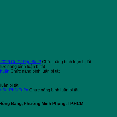
ở
 2026 Có Gì Đặc Biệt?
Chức năng bình luận bị tắt
ở
Typti
ức năng bình luận bị tắt
Top
ở
Ball
Chuẩn
Chức năng bình luận bị tắt
5
Đèn
Là
Nguyên
LED
Gì?
ở
Nhân
Cho
Xu
uận bị tắt
Máy
Gây
Sân
ở
Hướng
à Sự Phát Triển
Chức năng bình luận bị tắt
Tính
Dòng
Pickleball
So
Thể
Tiền
Rò
–
Sánh
Thao
64 Hồng Bàng, Phường Minh Phụng, TP.HCM
Điện
Điện
Giải
Pickleball
“Mới
Sử
Công
Pháp
và
Toanh”
Dụng
Nghiệp
Chiếu
Padel:
Năm