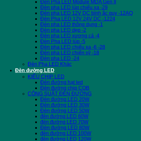
Đèn Pha LED Module MDA Gen II
Đèn pha LED lúp chiếu xa -29
Đèn pha LED 12V DC bình ắc quy -12AQ
Đèn Pha LED 12V 24V DC -1224
Đèn pha LED thông dụng -1
Đèn pha LED dẹp -2
Đèn pha LED xương cá -4
Đèn Pha LED lúp -5
Đèn pha LED chiếu xa -6 -28
Đèn pha LED chiến sỹ -18
Đèn pha LED -24
Đèn Pha LED Khác
Đèn đường LED
KIỂU CHIP LED
Đèn đường hạt led
Đèn đường chip COB
CÔNG SUẤT ĐÈN ĐƯỜNG
Đèn đường LED 20W
Đèn đường LED 30W
Đèn đường LED 50W
đèn đường LED 60W
đèn đường LED 70W
Đèn đường LED 80W
đèn đường LED 100W
đèn đường LED 120W