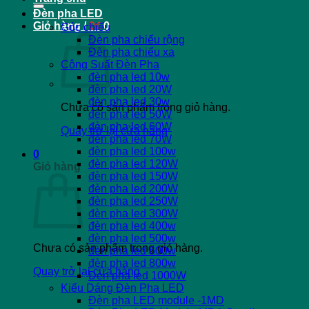
Đèn pha LED
Giỏ hàng /
0
₫
0
Góc chiếu
Đèn pha chiếu rộng
Đèn pha chiếu xa
Công Suất Đèn Pha
đèn pha led 10w
đèn pha led 20W
đèn pha led 30w
Chưa có sản phẩm trong giỏ hàng.
đèn pha led 50W
đèn pha led 60W
Quay trở lại cửa hàng
đèn pha led 70W
đèn pha led 100w
0
đèn pha led 120W
Giỏ hàng
đèn pha led 150W
đèn pha led 200W
đèn pha led 250W
đèn pha led 300W
đèn pha led 400w
đèn pha led 500w
Chưa có sản phẩm trong giỏ hàng.
đèn pha led 600w
đèn pha led 800w
Quay trở lại cửa hàng
Đèn pha led 1000W
Kiểu Dáng Đèn Pha LED
Đèn pha LED module -1MD