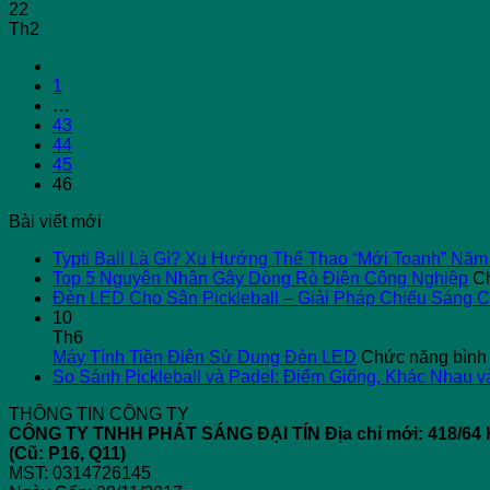
22
Th2
1
…
43
44
45
46
Bài viết mới
Typti Ball Là Gì? Xu Hướng Thể Thao “Mới Toanh” Năm
Top 5 Nguyên Nhân Gây Dòng Rò Điện Công Nghiệp
Ch
Đèn LED Cho Sân Pickleball – Giải Pháp Chiếu Sáng 
10
Th6
Máy Tính Tiền Điện Sử Dụng Đèn LED
Chức năng bình l
So Sánh Pickleball và Padel: Điểm Giống, Khác Nhau v
THÔNG TIN CÔNG TY
CÔNG TY TNHH PHÁT SÁNG ĐẠI TÍN
Địa chỉ mới: 418/
(Cũ: P16, Q11)
MST: 0314726145