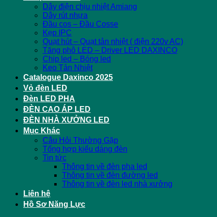
Dây điện chịu nhiệt Amiang
Dây rút nhựa
Đầu cos – Đầu Cosse
Kẹp IPC
Quạt hút – Quạt tản nhiệt ( điện 220v AC)
Tăng phô LED – Driver LED DAXINCO
Chip led – Bóng led
Keo Tản Nhiệt
Catalogue Daxinco 2025
Vỏ đèn LED
Đèn LED PHA
ĐÈN CAO ÁP LED
ĐÈN NHÀ XƯỞNG LED
Mục Khác
Câu Hỏi Thường Gặp
Tổng hợp kiểu dáng đèn
Tin tức
Thông tin về đèn pha led
Thông tin về đèn đường led
Thông tin về đèn led nhà xưởng
Liên hệ
Hồ Sơ Năng Lực