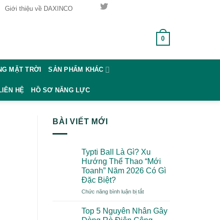
Giới thiệu về DAXINCO
0
GIỎ HÀNG /
0
₫
G MẶT TRỜI
SẢN PHẨM KHÁC
LIÊN HỆ
HỒ SƠ NĂNG LỰC
BÀI VIẾT MỚI
Typti Ball Là Gì? Xu
Hướng Thể Thao “Mới
Toanh” Năm 2026 Có Gì
Đặc Biệt?
ở
Chức năng bình luận bị tắt
Typti
Ball
Top 5 Nguyên Nhân Gây
Là