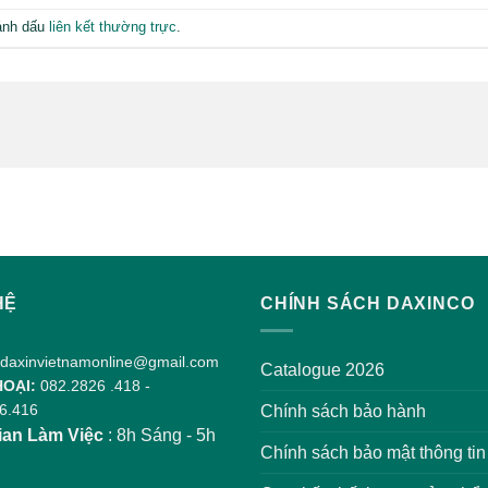
ánh dấu
liên kết thường trực
.
HỆ
CHÍNH SÁCH DAXINCO
daxinvietnamonline@gmail.com
Catalogue 2026
HOẠI:
082.2826 .418
-
6.416
Chính sách bảo hành
ian Làm Việc
: 8h Sáng - 5h
Chính sách bảo mật thông tin