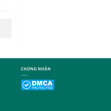
Khác
Nhau
và
Sự
Phát
Triển
CHỨNG NHẬN