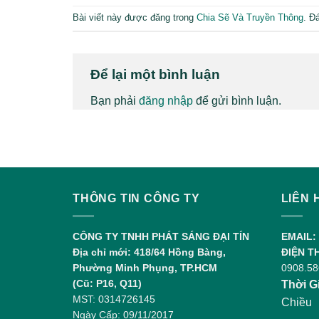
Bài viết này được đăng trong
Chia Sẽ Và Truyền Thông
. Đ
Để lại một bình luận
Bạn phải
đăng nhập
để gửi bình luận.
THÔNG TIN CÔNG TY
LIÊN 
CÔNG TY TNHH PHÁT SÁNG ĐẠI TÍN
EMAIL:
Địa chỉ mới: 418/64 Hồng Bàng,
ĐIỆN T
Phường Minh Phụng, TP.HCM
0908.58
(Cũ: P16, Q11)
Thời G
MST: 0314726145
Chiều
Ngày Cấp: 09/11/2017