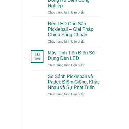
Dòng Rò Điện Công
Gì?
Nghiệp
Xu
ở
Chức năng bình luận bị tắt
Hướng
Top
Thể
5
Thao
Đèn LED Cho Sân
Nguyên
“Mới
Pickleball – Giải Pháp
Nhân
Toanh”
Chiếu Sáng Chuẩn
Gây
Năm
ở
Chức năng bình luận bị tắt
Dòng
2026
Đèn
Rò
Có
LED
Điện
Gì
Máy Tính Tiền Điện Sử
10
Cho
Công
Đặc
Dụng Đèn LED
Th6
Sân
Nghiệp
Biệt?
ở
Chức năng bình luận bị tắt
Pickleball
Máy
–
Tính
Giải
So Sánh Pickleball và
Tiền
Pháp
Padel: Điểm Giống, Khác
Điện
Chiếu
Nhau và Sự Phát Triển
Sử
Sáng
ở
Chức năng bình luận bị tắt
Dụng
Chuẩn
So
Đèn
Sánh
LED
Pickleball
và
Padel:
Điểm
Giống,