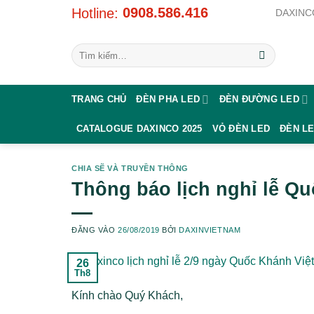
Bỏ
0908.586.416
Hotline:
DAXINCO
qua
nội
Tìm
dung
kiếm:
TRANG CHỦ
ĐÈN PHA LED
ĐÈN ĐƯỜNG LED
CATALOGUE DAXINCO 2025
VỎ ĐÈN LED
ĐÈN L
CHIA SẼ VÀ TRUYỀN THÔNG
Thông báo lịch nghỉ lễ Q
ĐĂNG VÀO
26/08/2019
BỞI
DAXINVIETNAM
26
Th8
Kính chào Quý Khách,