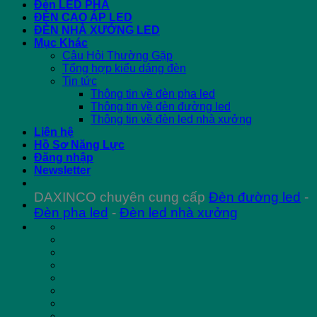
Đèn LED PHA
ĐÈN CAO ÁP LED
ĐÈN NHÀ XƯỞNG LED
Mục Khác
Câu Hỏi Thường Gặp
Tổng hợp kiểu dáng đèn
Tin tức
Thông tin về đèn pha led
Thông tin về đèn đường led
Thông tin về đèn led nhà xưởng
Liên hệ
Hồ Sơ Năng Lực
Đăng nhập
Newsletter
DAXINCO chuyên cung cấp
Đèn đường led
-
Đèn pha led
-
Đèn led nhà xưởng