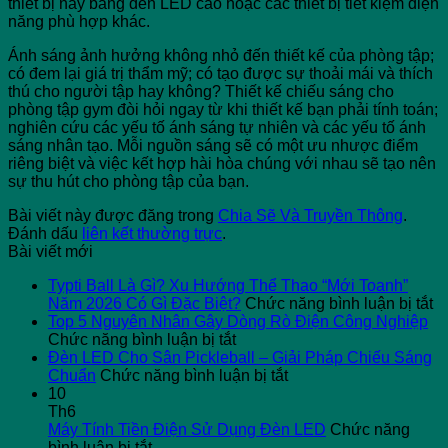
thiết bị này bằng đèn LED cao hoặc các thiết bị tiết kiệm điện
năng phù hợp khác.
Ánh sáng ảnh hưởng không nhỏ đến thiết kế của phòng tập;
có đem lại giá trị thẩm mỹ; có tạo được sự thoải mái và thích
thú cho người tập hay không? Thiết kế chiếu sáng cho
phòng tập gym đòi hỏi ngay từ khi thiết kế bạn phải tính toán;
nghiên cứu các yếu tố ánh sáng tự nhiên và các yếu tố ánh
sáng nhân tạo. Mỗi nguồn sáng sẽ có một ưu nhược điểm
riêng biệt và việc kết hợp hài hòa chúng với nhau sẽ tạo nên
sự thu hút cho phòng tập của bạn.
Bài viết này được đăng trong
Chia Sẽ Và Truyền Thông
.
Đánh dấu
liên kết thường trực
.
Bài viết mới
Typti Ball Là Gì? Xu Hướng Thể Thao “Mới Toanh”
ở
Năm 2026 Có Gì Đặc Biệt?
Chức năng bình luận bị tắt
Ty
Top 5 Nguyên Nhân Gây Dòng Rò Điện Công Nghiệp
ở
Ba
Chức năng bình luận bị tắt
Top
L
Đèn LED Cho Sân Pickleball – Giải Pháp Chiếu Sáng
5
ở
G
Chuẩn
Chức năng bình luận bị tắt
Nguyên
Đèn
X
10
Nhân
LED
H
Th6
Gây
Cho
T
Máy Tính Tiền Điện Sử Dụng Đèn LED
Chức năng
ở
Dòng
Sân
T
bình luận bị tắt