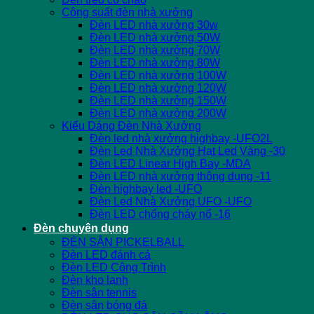
Công suất đèn nhà xưởng
Đèn LED nhà xưởng 30w
Đèn LED nhà xưởng 50W
Đèn LED nhà xưởng 70W
Đèn LED nhà xưởng 80W
Đèn LED nhà xưởng 100W
Đèn LED nhà xưởng 120W
Đèn LED nhà xưởng 150W
Đèn LED nhà xưởng 200W
Kiểu Dáng Đèn Nhà Xưởng
Đèn led nhà xưởng highbay -UFO2L
Đèn Led Nhà Xưởng Hạt Led Vàng -30
Đèn LED Linear High Bay -MDA
Đèn LED nhà xưởng thông dụng -11
Đèn highbay led -UFO
Đèn Led Nhà Xưởng UFO -UFO
Đèn LED chống cháy nổ -16
Đèn chuyên dụng
ĐÈN SÂN PICKELBALL
Đèn LED đánh cá
Đèn LED Công Trình
Đèn kho lạnh
Đèn sân tennis
Đèn sân bóng đá