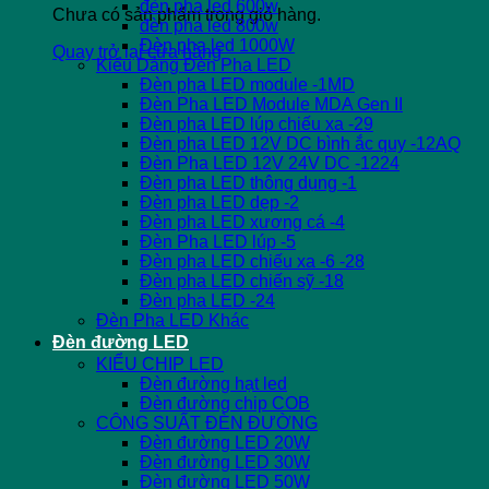
đèn pha led 600w
Chưa có sản phẩm trong giỏ hàng.
đèn pha led 800w
Đèn pha led 1000W
Quay trở lại cửa hàng
Kiểu Dáng Đèn Pha LED
Đèn pha LED module -1MD
Đèn Pha LED Module MDA Gen II
Đèn pha LED lúp chiếu xa -29
Đèn pha LED 12V DC bình ắc quy -12AQ
Đèn Pha LED 12V 24V DC -1224
Đèn pha LED thông dụng -1
Đèn pha LED dẹp -2
Đèn pha LED xương cá -4
Đèn Pha LED lúp -5
Đèn pha LED chiếu xa -6 -28
Đèn pha LED chiến sỹ -18
Đèn pha LED -24
Đèn Pha LED Khác
Đèn đường LED
KIỂU CHIP LED
Đèn đường hạt led
Đèn đường chip COB
CÔNG SUẤT ĐÈN ĐƯỜNG
Đèn đường LED 20W
Đèn đường LED 30W
Đèn đường LED 50W