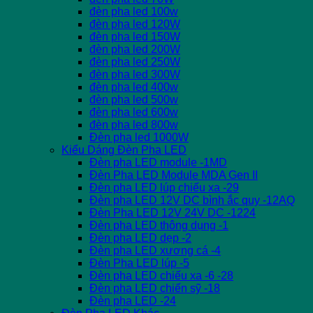
đèn pha led 100w
đèn pha led 120W
đèn pha led 150W
đèn pha led 200W
đèn pha led 250W
đèn pha led 300W
đèn pha led 400w
đèn pha led 500w
đèn pha led 600w
đèn pha led 800w
Đèn pha led 1000W
Kiểu Dáng Đèn Pha LED
Đèn pha LED module -1MD
Đèn Pha LED Module MDA Gen II
Đèn pha LED lúp chiếu xa -29
Đèn pha LED 12V DC bình ắc quy -12AQ
Đèn Pha LED 12V 24V DC -1224
Đèn pha LED thông dụng -1
Đèn pha LED dẹp -2
Đèn pha LED xương cá -4
Đèn Pha LED lúp -5
Đèn pha LED chiếu xa -6 -28
Đèn pha LED chiến sỹ -18
Đèn pha LED -24