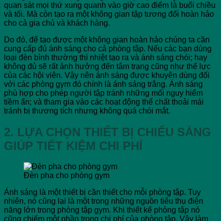
quan sát mọi thứ xung quanh vào giờ cao điểm là buổi chiều
và tối. Mà còn tạo ra một không gian tập tương đối hoàn hảo
cho cả gia chủ và khách hàng.
Do đó, để tạo được một không gian hoàn hảo chúng ta cần
cung cấp đủ ánh sáng cho cả phòng tập. Nếu các bạn dùng
loại đèn bình thường thì nhiệt tạo ra và ánh sáng chói; hay
không đủ sẽ rất ảnh hưởng đến tâm trạng cũng như thể lực
của các hội viên. Vậy nên ánh sáng được khuyên dùng đối
với các phòng gym đó chính là ánh sáng trắng. Ánh sáng
phù hợp cho phép người tập tránh những mối nguy hiểm
tiềm ẩn; và tham gia vào các hoạt động thể chất thoải mái
tránh bị thương tích nhưng không quá chói mắt.
2. LỰA CHỌN THIẾT BỊ CHIẾU SÁNG
GIÚP TIẾT KIỆM CHI PHÍ
Đèn pha cho phòng gym
Ánh sáng là một thiết bị cần thiết cho mỗi phòng tập. Tuy
nhiên, nó cũng lại là một trong những nguồn tiêu thụ điện
năng lớn trong phòng tập gym. Khi thiết kế phòng tập nó
cũng chiếm một phần trong chi phí của phòng tập. Vậy làm