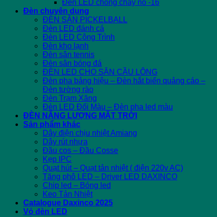
Đèn LED chống cháy nổ -16
Đèn chuyên dụng
ĐÈN SÂN PICKELBALL
Đèn LED đánh cá
Đèn LED Công Trình
Đèn kho lạnh
Đèn sân tennis
Đèn sân bóng đá
ĐÈN LED CHO SÂN CẦU LÔNG
Đèn pha bảng hiệu – Đèn hắt biển quảng cáo –
Đèn tường rào
Đèn Trạm Xăng
Đèn LED Đổi Màu – Đèn pha led màu
ĐÈN NĂNG LƯỢNG MẶT TRỜI
Sản phẩm khác
Dây điện chịu nhiệt Amiang
Dây rút nhựa
Đầu cos – Đầu Cosse
Kẹp IPC
Quạt hút – Quạt tản nhiệt ( điện 220v AC)
Tăng phô LED – Driver LED DAXINCO
Chip led – Bóng led
Keo Tản Nhiệt
Catalogue Daxinco 2025
Vỏ đèn LED