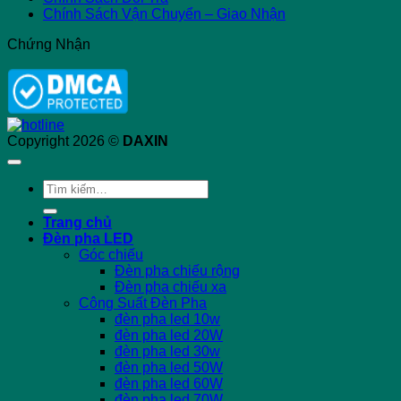
Chính Sách Vận Chuyển – Giao Nhận
Chứng Nhận
Copyright 2026 ©
DAXIN
Tìm
kiếm:
Trang chủ
Đèn pha LED
Góc chiếu
Đèn pha chiếu rộng
Đèn pha chiếu xa
Công Suất Đèn Pha
đèn pha led 10w
đèn pha led 20W
đèn pha led 30w
đèn pha led 50W
đèn pha led 60W
đèn pha led 70W