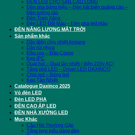
ĐÈN LED CHO SÂN CẦU LÔNG
Đèn pha bảng hiệu – Đèn hắt biển quảng cáo –
Đèn tường rào
Đèn Trạm Xăng
Đèn LED Đổi Màu – Đèn pha led màu
ĐÈN NĂNG LƯỢNG MẶT TRỜI
Sản phẩm khác
Dây điện chịu nhiệt Amiang
Dây rút nhựa
Đầu cos – Đầu Cosse
Kẹp IPC
Quạt hút – Quạt tản nhiệt ( điện 220v AC)
Tăng phô LED – Driver LED DAXINCO
Chip led – Bóng led
Keo Tản Nhiệt
Catalogue Daxinco 2025
Vỏ đèn LED
Đèn LED PHA
ĐÈN CAO ÁP LED
ĐÈN NHÀ XƯỞNG LED
Mục Khác
Câu Hỏi Thường Gặp
Tổng hợp kiểu dáng đèn