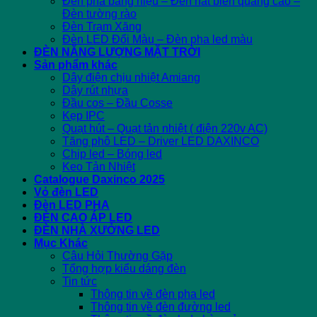
Đèn pha bảng hiệu – Đèn hắt biển quảng cáo –
Đèn tường rào
Đèn Trạm Xăng
Đèn LED Đổi Màu – Đèn pha led màu
ĐÈN NĂNG LƯỢNG MẶT TRỜI
Sản phẩm khác
Dây điện chịu nhiệt Amiang
Dây rút nhựa
Đầu cos – Đầu Cosse
Kẹp IPC
Quạt hút – Quạt tản nhiệt ( điện 220v AC)
Tăng phô LED – Driver LED DAXINCO
Chip led – Bóng led
Keo Tản Nhiệt
Catalogue Daxinco 2025
Vỏ đèn LED
Đèn LED PHA
ĐÈN CAO ÁP LED
ĐÈN NHÀ XƯỞNG LED
Mục Khác
Câu Hỏi Thường Gặp
Tổng hợp kiểu dáng đèn
Tin tức
Thông tin về đèn pha led
Thông tin về đèn đường led