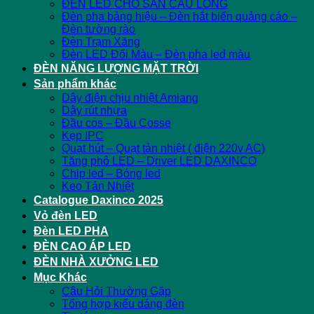
ĐÈN LED CHO SÂN CẦU LÔNG
Đèn pha bảng hiệu – Đèn hắt biển quảng cáo –
Đèn tường rào
Đèn Trạm Xăng
Đèn LED Đổi Màu – Đèn pha led màu
ĐÈN NĂNG LƯỢNG MẶT TRỜI
Sản phẩm khác
Dây điện chịu nhiệt Amiang
Dây rút nhựa
Đầu cos – Đầu Cosse
Kẹp IPC
Quạt hút – Quạt tản nhiệt ( điện 220v AC)
Tăng phô LED – Driver LED DAXINCO
Chip led – Bóng led
Keo Tản Nhiệt
Catalogue Daxinco 2025
Vỏ đèn LED
Đèn LED PHA
ĐÈN CAO ÁP LED
ĐÈN NHÀ XƯỞNG LED
Mục Khác
Câu Hỏi Thường Gặp
Tổng hợp kiểu dáng đèn