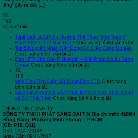
lặng” gây ra các [...]
27
Th2
Bài viết mới
Typti Ball Là Gì? Xu Hướng Thể Thao “Mới Toanh”
ở
Năm 2026 Có Gì Đặc Biệt?
Chức năng bình luận bị tắt
Ty
Top 5 Nguyên Nhân Gây Dòng Rò Điện Công Nghiệp
ở
Ba
Chức năng bình luận bị tắt
Top
L
Đèn LED Cho Sân Pickleball – Giải Pháp Chiếu Sáng
5
ở
G
Chuẩn
Chức năng bình luận bị tắt
Nguyên
Đèn
X
10
Nhân
LED
H
Th6
Gây
Cho
T
Máy Tính Tiền Điện Sử Dụng Đèn LED
Chức năng
ở
Dòng
Sân
T
bình luận bị tắt
Máy
Rò
Pickleball
“
So Sánh Pickleball và Padel: Điểm Giống, Khác Nhau
Tính
Điện
–
ở
T
và Sự Phát Triển
Chức năng bình luận bị tắt
Tiền
Công
Giải
So
N
THÔNG TIN CÔNG TY
Điện
Nghiệp
Pháp
Sánh
2
CÔNG TY TNHH PHÁT SÁNG ĐẠI TÍN
Địa chỉ mới: 418/64
Sử
Chiếu
Pickleball
C
Hồng Bàng, Phường Minh Phụng, TP.HCM
Dụng
Sáng
và
Gì
(Cũ: P16, Q11)
Đèn
Chuẩn
Padel:
Đ
MST: 0314726145
LED
Điểm
Bi
Ngày Cấp: 09/11/2017
Giống,