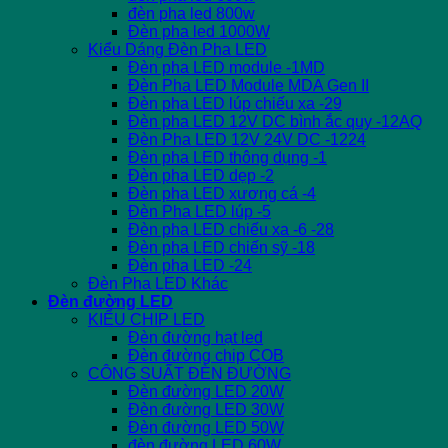
đèn pha led 800w
Đèn pha led 1000W
Kiểu Dáng Đèn Pha LED
Đèn pha LED module -1MD
Đèn Pha LED Module MDA Gen II
Đèn pha LED lúp chiếu xa -29
Đèn pha LED 12V DC bình ắc quy -12AQ
Đèn Pha LED 12V 24V DC -1224
Đèn pha LED thông dụng -1
Đèn pha LED dẹp -2
Đèn pha LED xương cá -4
Đèn Pha LED lúp -5
Đèn pha LED chiếu xa -6 -28
Đèn pha LED chiến sỹ -18
Đèn pha LED -24
Đèn Pha LED Khác
Đèn đường LED
KIỂU CHIP LED
Đèn đường hạt led
Đèn đường chip COB
CÔNG SUẤT ĐÈN ĐƯỜNG
Đèn đường LED 20W
Đèn đường LED 30W
Đèn đường LED 50W
đèn đường LED 60W