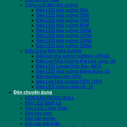
Công suất đèn nhà xưởng
Đèn LED nhà xưởng 30w
Đèn LED nhà xưởng 50W
Đèn LED nhà xưởng 70W
Đèn LED nhà xưởng 80W
Đèn LED nhà xưởng 100W
Đèn LED nhà xưởng 120W
Đèn LED nhà xưởng 150W
Đèn LED nhà xưởng 200W
Kiểu Dáng Đèn Nhà Xưởng
Đèn led nhà xưởng highbay -UFO2L
Đèn Led Nhà Xưởng Hạt Led Vàng -30
Đèn LED Linear High Bay -MDA
Đèn LED nhà xưởng thông dụng -11
Đèn highbay led -UFO
Đèn Led Nhà Xưởng UFO -UFO
Đèn LED chống cháy nổ -16
Đèn chuyên dụng
ĐÈN SÂN PICKELBALL
Đèn LED đánh cá
Đèn LED Công Trình
Đèn kho lạnh
Đèn sân tennis
Đèn sân bóng đá