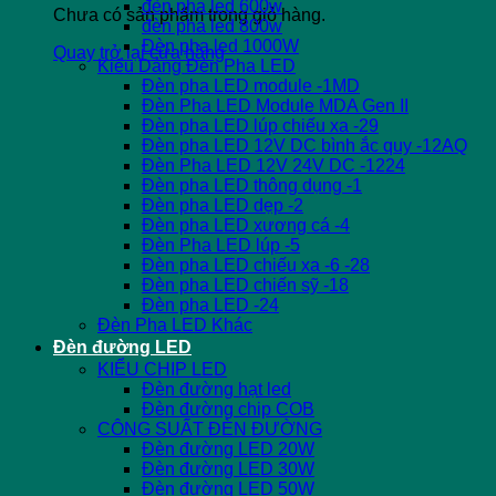
đèn pha led 600w
Chưa có sản phẩm trong giỏ hàng.
đèn pha led 800w
Đèn pha led 1000W
Quay trở lại cửa hàng
Kiểu Dáng Đèn Pha LED
Đèn pha LED module -1MD
Đèn Pha LED Module MDA Gen II
Đèn pha LED lúp chiếu xa -29
Đèn pha LED 12V DC bình ắc quy -12AQ
Đèn Pha LED 12V 24V DC -1224
Đèn pha LED thông dụng -1
Đèn pha LED dẹp -2
Đèn pha LED xương cá -4
Đèn Pha LED lúp -5
Đèn pha LED chiếu xa -6 -28
Đèn pha LED chiến sỹ -18
Đèn pha LED -24
Đèn Pha LED Khác
Đèn đường LED
KIỂU CHIP LED
Đèn đường hạt led
Đèn đường chip COB
CÔNG SUẤT ĐÈN ĐƯỜNG
Đèn đường LED 20W
Đèn đường LED 30W
Đèn đường LED 50W