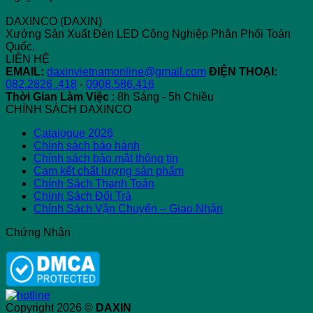
Khác
DAXINCO (DAXIN)
Nhau
Xưởng Sản Xuất Đèn LED Công Nghiệp Phân Phối Toàn
và
Quốc.
Sự
LIÊN HỆ
Phát
EMAIL:
daxinvietnamonline@gmail.com
ĐIỆN THOẠI:
Triển
082.2826 .418
-
0908.586.416
Thời Gian Làm Việc
: 8h Sáng - 5h Chiều
CHÍNH SÁCH DAXINCO
Catalogue 2026
Chính sách bảo hành
Chính sách bảo mật thông tin
Cam kết chất lượng sản phẩm
Chính Sách Thanh Toán
Chính Sách Đổi Trả
Chính Sách Vận Chuyển – Giao Nhận
Chứng Nhận
Copyright 2026 ©
DAXIN