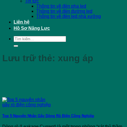
Tin tức
Thông tin về đèn pha led
Thông tin về đèn đường led
Thông tin về đèn led nhà xưởng
Liên hệ
Hồ Sơ Năng Lực
Tìm
kiếm:
Lưu trữ thẻ:
xung áp
Top 5 Nguyên Nhân Gây Dòng Rò Điện Công Nghiệp
Dòng rò (Leakage Current) là một trong những “sát thủ thầm