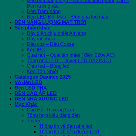
Đèn pha bảng hiệu – Đèn hắt biển quảng cáo –
Đèn tường rào
Đèn Trạm Xăng
Đèn LED Đổi Màu – Đèn pha led màu
ĐÈN NĂNG LƯỢNG MẶT TRỜI
Sản phẩm khác
Dây điện chịu nhiệt Amiang
Dây rút nhựa
Đầu cos – Đầu Cosse
Kẹp IPC
Quạt hút – Quạt tản nhiệt ( điện 220v AC)
Tăng phô LED – Driver LED DAXINCO
Chip led – Bóng led
Keo Tản Nhiệt
Catalogue Daxinco 2025
Vỏ đèn LED
Đèn LED PHA
ĐÈN CAO ÁP LED
ĐÈN NHÀ XƯỞNG LED
Mục Khác
Câu Hỏi Thường Gặp
Tổng hợp kiểu dáng đèn
Tin tức
Thông tin về đèn pha led
Thông tin về đèn đường led