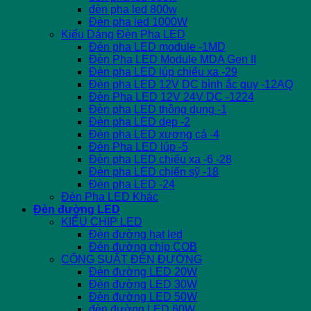
đèn pha led 800w
Đèn pha led 1000W
Kiểu Dáng Đèn Pha LED
Đèn pha LED module -1MD
Đèn Pha LED Module MDA Gen II
Đèn pha LED lúp chiếu xa -29
Đèn pha LED 12V DC bình ắc quy -12AQ
Đèn Pha LED 12V 24V DC -1224
Đèn pha LED thông dụng -1
Đèn pha LED dẹp -2
Đèn pha LED xương cá -4
Đèn Pha LED lúp -5
Đèn pha LED chiếu xa -6 -28
Đèn pha LED chiến sỹ -18
Đèn pha LED -24
Đèn Pha LED Khác
Đèn đường LED
KIỂU CHIP LED
Đèn đường hạt led
Đèn đường chip COB
CÔNG SUẤT ĐÈN ĐƯỜNG
Đèn đường LED 20W
Đèn đường LED 30W
Đèn đường LED 50W
đèn đường LED 60W