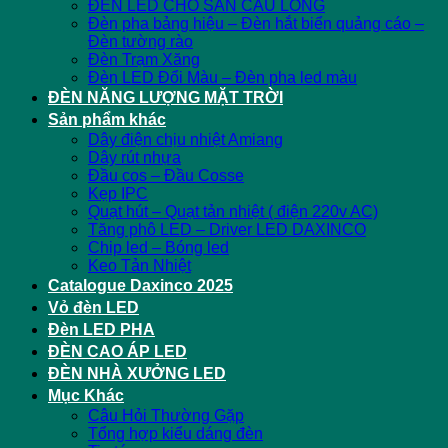
ĐÈN LED CHO SÂN CẦU LÔNG
Đèn pha bảng hiệu – Đèn hắt biển quảng cáo –
Đèn tường rào
Đèn Trạm Xăng
Đèn LED Đổi Màu – Đèn pha led màu
ĐÈN NĂNG LƯỢNG MẶT TRỜI
Sản phẩm khác
Dây điện chịu nhiệt Amiang
Dây rút nhựa
Đầu cos – Đầu Cosse
Kẹp IPC
Quạt hút – Quạt tản nhiệt ( điện 220v AC)
Tăng phô LED – Driver LED DAXINCO
Chip led – Bóng led
Keo Tản Nhiệt
Catalogue Daxinco 2025
Vỏ đèn LED
Đèn LED PHA
ĐÈN CAO ÁP LED
ĐÈN NHÀ XƯỞNG LED
Mục Khác
Câu Hỏi Thường Gặp
Tổng hợp kiểu dáng đèn