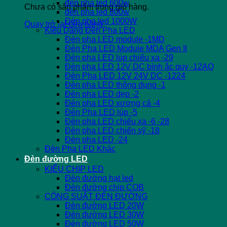
đèn pha led 600w
Chưa có sản phẩm trong giỏ hàng.
đèn pha led 800w
Đèn pha led 1000W
Quay trở lại cửa hàng
Kiểu Dáng Đèn Pha LED
Đèn pha LED module -1MD
Đèn Pha LED Module MDA Gen II
Đèn pha LED lúp chiếu xa -29
Đèn pha LED 12V DC bình ắc quy -12AQ
Đèn Pha LED 12V 24V DC -1224
Đèn pha LED thông dụng -1
Đèn pha LED dẹp -2
Đèn pha LED xương cá -4
Đèn Pha LED lúp -5
Đèn pha LED chiếu xa -6 -28
Đèn pha LED chiến sỹ -18
Đèn pha LED -24
Đèn Pha LED Khác
Đèn đường LED
KIỂU CHIP LED
Đèn đường hạt led
Đèn đường chip COB
CÔNG SUẤT ĐÈN ĐƯỜNG
Đèn đường LED 20W
Đèn đường LED 30W
Đèn đường LED 50W