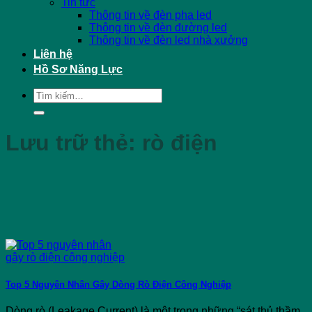
Tin tức
Thông tin về đèn pha led
Thông tin về đèn đường led
Thông tin về đèn led nhà xưởng
Liên hệ
Hồ Sơ Năng Lực
Tìm
kiếm:
Lưu trữ thẻ:
rò điện
Top 5 Nguyên Nhân Gây Dòng Rò Điện Công Nghiệp
Dòng rò (Leakage Current) là một trong những “sát thủ thầm