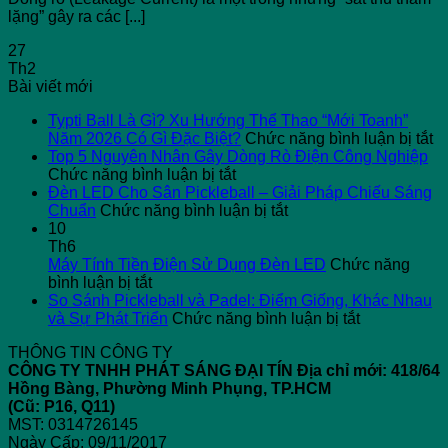
lặng” gây ra các [...]
27
Th2
Bài viết mới
Typti Ball Là Gì? Xu Hướng Thể Thao “Mới Toanh”
ở
Năm 2026 Có Gì Đặc Biệt?
Chức năng bình luận bị tắt
Ty
Top 5 Nguyên Nhân Gây Dòng Rò Điện Công Nghiệp
ở
Ba
Chức năng bình luận bị tắt
Top
L
Đèn LED Cho Sân Pickleball – Giải Pháp Chiếu Sáng
5
ở
G
Chuẩn
Chức năng bình luận bị tắt
Nguyên
Đèn
X
10
Nhân
LED
H
Th6
Gây
Cho
T
Máy Tính Tiền Điện Sử Dụng Đèn LED
Chức năng
ở
Dòng
Sân
T
bình luận bị tắt
Máy
Rò
Pickleball
“
So Sánh Pickleball và Padel: Điểm Giống, Khác Nhau
Tính
Điện
–
ở
T
và Sự Phát Triển
Chức năng bình luận bị tắt
Tiền
Công
Giải
So
N
THÔNG TIN CÔNG TY
Điện
Nghiệp
Pháp
Sánh
2
CÔNG TY TNHH PHÁT SÁNG ĐẠI TÍN
Địa chỉ mới: 418/64
Sử
Chiếu
Pickleball
C
Hồng Bàng, Phường Minh Phụng, TP.HCM
Dụng
Sáng
và
Gì
(Cũ: P16, Q11)
Đèn
Chuẩn
Padel:
Đ
MST: 0314726145
LED
Điểm
Bi
Ngày Cấp: 09/11/2017
Giống,