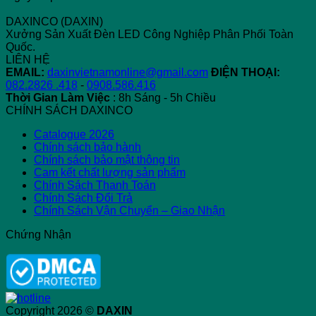
Khác
DAXINCO (DAXIN)
Nhau
Xưởng Sản Xuất Đèn LED Công Nghiệp Phân Phối Toàn
và
Quốc.
Sự
LIÊN HỆ
Phát
EMAIL:
daxinvietnamonline@gmail.com
ĐIỆN THOẠI:
Triển
082.2826 .418
-
0908.586.416
Thời Gian Làm Việc
: 8h Sáng - 5h Chiều
CHÍNH SÁCH DAXINCO
Catalogue 2026
Chính sách bảo hành
Chính sách bảo mật thông tin
Cam kết chất lượng sản phẩm
Chính Sách Thanh Toán
Chính Sách Đổi Trả
Chính Sách Vận Chuyển – Giao Nhận
Chứng Nhận
Copyright 2026 ©
DAXIN