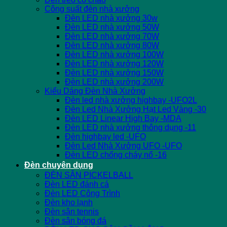
Công suất đèn nhà xưởng
Đèn LED nhà xưởng 30w
Đèn LED nhà xưởng 50W
Đèn LED nhà xưởng 70W
Đèn LED nhà xưởng 80W
Đèn LED nhà xưởng 100W
Đèn LED nhà xưởng 120W
Đèn LED nhà xưởng 150W
Đèn LED nhà xưởng 200W
Kiểu Dáng Đèn Nhà Xưởng
Đèn led nhà xưởng highbay -UFO2L
Đèn Led Nhà Xưởng Hạt Led Vàng -30
Đèn LED Linear High Bay -MDA
Đèn LED nhà xưởng thông dụng -11
Đèn highbay led -UFO
Đèn Led Nhà Xưởng UFO -UFO
Đèn LED chống cháy nổ -16
Đèn chuyên dụng
ĐÈN SÂN PICKELBALL
Đèn LED đánh cá
Đèn LED Công Trình
Đèn kho lạnh
Đèn sân tennis
Đèn sân bóng đá