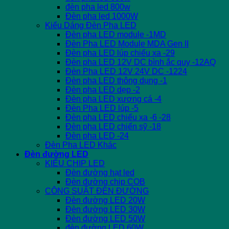
đèn pha led 800w
Đèn pha led 1000W
Kiểu Dáng Đèn Pha LED
Đèn pha LED module -1MD
Đèn Pha LED Module MDA Gen II
Đèn pha LED lúp chiếu xa -29
Đèn pha LED 12V DC bình ắc quy -12AQ
Đèn Pha LED 12V 24V DC -1224
Đèn pha LED thông dụng -1
Đèn pha LED dẹp -2
Đèn pha LED xương cá -4
Đèn Pha LED lúp -5
Đèn pha LED chiếu xa -6 -28
Đèn pha LED chiến sỹ -18
Đèn pha LED -24
Đèn Pha LED Khác
Đèn đường LED
KIỂU CHIP LED
Đèn đường hạt led
Đèn đường chip COB
CÔNG SUẤT ĐÈN ĐƯỜNG
Đèn đường LED 20W
Đèn đường LED 30W
Đèn đường LED 50W
đèn đường LED 60W