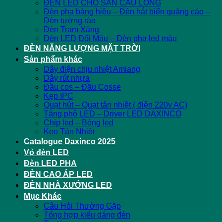
ĐÈN LED CHO SÂN CẦU LÔNG
Đèn pha bảng hiệu – Đèn hắt biển quảng cáo –
Đèn tường rào
Đèn Trạm Xăng
Đèn LED Đổi Màu – Đèn pha led màu
ĐÈN NĂNG LƯỢNG MẶT TRỜI
Sản phẩm khác
Dây điện chịu nhiệt Amiang
Dây rút nhựa
Đầu cos – Đầu Cosse
Kẹp IPC
Quạt hút – Quạt tản nhiệt ( điện 220v AC)
Tăng phô LED – Driver LED DAXINCO
Chip led – Bóng led
Keo Tản Nhiệt
Catalogue Daxinco 2025
Vỏ đèn LED
Đèn LED PHA
ĐÈN CAO ÁP LED
ĐÈN NHÀ XƯỞNG LED
Mục Khác
Câu Hỏi Thường Gặp
Tổng hợp kiểu dáng đèn