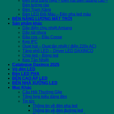
Đèn pha bảng hiệu – Đèn hắt biển quảng cáo –
Đèn tường rào
Đèn Trạm Xăng
Đèn LED Đổi Màu – Đèn pha led màu
ĐÈN NĂNG LƯỢNG MẶT TRỜI
Sản phẩm khác
Dây điện chịu nhiệt Amiang
Dây rút nhựa
Đầu cos – Đầu Cosse
Kẹp IPC
Quạt hút – Quạt tản nhiệt ( điện 220v AC)
Tăng phô LED – Driver LED DAXINCO
Chip led – Bóng led
Keo Tản Nhiệt
Catalogue Daxinco 2025
Vỏ đèn LED
Đèn LED PHA
ĐÈN CAO ÁP LED
ĐÈN NHÀ XƯỞNG LED
Mục Khác
Câu Hỏi Thường Gặp
Tổng hợp kiểu dáng đèn
Tin tức
Thông tin về đèn pha led
Thông tin về đèn đường led