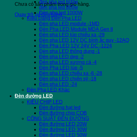
đèn pha led 600w
Chưa có sản phẩm trong giỏ hàng.
đèn pha led 800w
Đèn pha led 1000W
Quay trở lại cửa hàng
Kiểu Dáng Đèn Pha LED
Đèn pha LED module -1MD
Đèn Pha LED Module MDA Gen II
Đèn pha LED lúp chiếu xa -29
Đèn pha LED 12V DC bình ắc quy -12AQ
Đèn Pha LED 12V 24V DC -1224
Đèn pha LED thông dụng -1
Đèn pha LED dẹp -2
Đèn pha LED xương cá -4
Đèn Pha LED lúp -5
Đèn pha LED chiếu xa -6 -28
Đèn pha LED chiến sỹ -18
Đèn pha LED -24
Đèn Pha LED Khác
Đèn đường LED
KIỂU CHIP LED
Đèn đường hạt led
Đèn đường chip COB
CÔNG SUẤT ĐÈN ĐƯỜNG
Đèn đường LED 20W
Đèn đường LED 30W
Đèn đường LED 50W