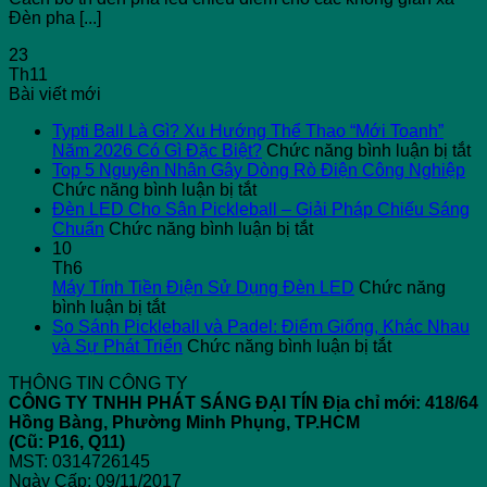
Đèn pha [...]
23
Th11
Bài viết mới
Typti Ball Là Gì? Xu Hướng Thể Thao “Mới Toanh”
ở
Năm 2026 Có Gì Đặc Biệt?
Chức năng bình luận bị tắt
Ty
Top 5 Nguyên Nhân Gây Dòng Rò Điện Công Nghiệp
ở
Ba
Chức năng bình luận bị tắt
Top
L
Đèn LED Cho Sân Pickleball – Giải Pháp Chiếu Sáng
5
ở
G
Chuẩn
Chức năng bình luận bị tắt
Nguyên
Đèn
X
10
Nhân
LED
H
Th6
Gây
Cho
T
Máy Tính Tiền Điện Sử Dụng Đèn LED
Chức năng
ở
Dòng
Sân
T
bình luận bị tắt
Máy
Rò
Pickleball
“
So Sánh Pickleball và Padel: Điểm Giống, Khác Nhau
Tính
Điện
–
ở
T
và Sự Phát Triển
Chức năng bình luận bị tắt
Tiền
Công
Giải
So
N
THÔNG TIN CÔNG TY
Điện
Nghiệp
Pháp
Sánh
2
CÔNG TY TNHH PHÁT SÁNG ĐẠI TÍN
Địa chỉ mới: 418/64
Sử
Chiếu
Pickleball
C
Hồng Bàng, Phường Minh Phụng, TP.HCM
Dụng
Sáng
và
Gì
(Cũ: P16, Q11)
Đèn
Chuẩn
Padel:
Đ
MST: 0314726145
LED
Điểm
Bi
Ngày Cấp: 09/11/2017
Giống,