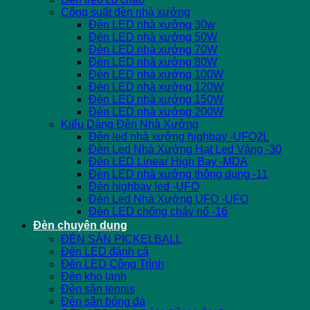
Công suất đèn nhà xưởng
Đèn LED nhà xưởng 30w
Đèn LED nhà xưởng 50W
Đèn LED nhà xưởng 70W
Đèn LED nhà xưởng 80W
Đèn LED nhà xưởng 100W
Đèn LED nhà xưởng 120W
Đèn LED nhà xưởng 150W
Đèn LED nhà xưởng 200W
Kiểu Dáng Đèn Nhà Xưởng
Đèn led nhà xưởng highbay -UFO2L
Đèn Led Nhà Xưởng Hạt Led Vàng -30
Đèn LED Linear High Bay -MDA
Đèn LED nhà xưởng thông dụng -11
Đèn highbay led -UFO
Đèn Led Nhà Xưởng UFO -UFO
Đèn LED chống cháy nổ -16
Đèn chuyên dụng
ĐÈN SÂN PICKELBALL
Đèn LED đánh cá
Đèn LED Công Trình
Đèn kho lạnh
Đèn sân tennis
Đèn sân bóng đá