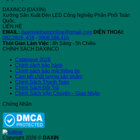
Khác
DAXINCO (DAXIN)
Nhau
Xưởng Sản Xuất Đèn LED Công Nghiệp Phân Phối Toàn
và
Quốc.
Sự
LIÊN HỆ
Phát
EMAIL:
daxinvietnamonline@gmail.com
ĐIỆN THOẠI:
Triển
082.2826 .418
-
0908.586.416
Thời Gian Làm Việc
: 8h Sáng - 5h Chiều
CHÍNH SÁCH DAXINCO
Catalogue 2026
Chính sách bảo hành
Chính sách bảo mật thông tin
Cam kết chất lượng sản phẩm
Chính Sách Thanh Toán
Chính Sách Đổi Trả
Chính Sách Vận Chuyển – Giao Nhận
Chứng Nhận
Copyright 2026 ©
DAXIN