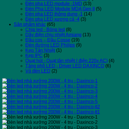
Đèn pha LED module -1MD
(13)
Đèn Pha LED Module MDA Gen II
(5)
Đèn pha LED thông dụng -1
(14)
Đèn pha LED xương cá -4
(3)
Sản phẩm khác
(65)
Chip led - Bóng led
(8)
Dây điện chịu nhiệt Amiang
(13)
Đầu cos – Đầu Cosse
(19)
Đèn đường LED Philips
(9)
Keo Tản Nhiệt
(1)
Kẹp IPC
(3)
Quạt hút - Quạt tản nhiệt ( điện 220v AC)
(4)
Tăng phô LED - Driver LED DAXINCO
(6)
Vỏ đèn LED
(2)