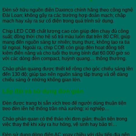
Đèn sở hữu nguồn điện Daxinco chính hãng theo công nghệ
Đài Loan; không gây ra các trường hợp đoản mạch; chập
mạch hay xảy ra sự cố điện trong quá trình sử dụng.
Chip LED COB chất lượng cao còn giúp đèn chạy đủ công
suất; đồng thời cho hệ số trả màu luôn đạt trên 80 CRI, giúp
mang đến nguồn sáng tự nhiên; trung thực, không tạo ra tia
tử ngoại. Ngoài ra, chip COB còn giúp đèn hoạt động tiết
kiệm điện năng và cho tuổi thọ trung bình đạt 60.000 giờ so
với các dòng đèn compact, huỳnh quang… thông thường.
Chảo phản quang được thiết kế rộng cho góc chiếu sáng lên
đến 130 độ; giúp tạo nên nguồn sáng tập trung và dễ dàng
chiếu sáng ở những không gian lớn.
Lắp đặt và sử dụng đơn giản
Đèn được trang bị sẵn xích treo để người dùng thuận tiện
treo đèn lên hệ thống trần nhà xưởng; xí nghiệp…
Chảo phản quan có thể tháo rời đơn giản; thuận tiện trong
việc thay thế khi xảy ra hư hỏng, vệ sinh hay bảo trì…
Đèn sử dụng dòng điện AC xoay chiều với dây tiếp địa nên