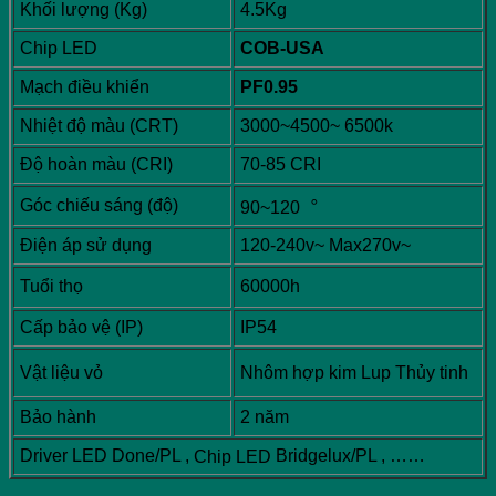
Khối lượng (Kg)
4.5Kg
Chip LED
COB-USA
Mạch điều khiển
PF0.95
Nhiệt độ màu (CRT)
3000~4500~ 6500k
Độ hoàn màu (CRI)
70-85 CRI
Góc chiếu sáng (độ)
90~120︒
Điện áp sử dụng
120-240v~ Max270v~
Tuổi thọ
60000h
Cấp bảo vệ (IP)
IP54
Vật liệu vỏ
Nhôm hợp kim Lup Thủy tinh
Bảo hành
2 năm
Driver LED Done/PL ,
Bridgelux/PL , ……
Chip LED