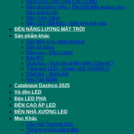
ĐÈN LED CHO SÂN CẦU LÔNG
Đèn pha bảng hiệu – Đèn hắt biển quảng cáo –
Đèn tường rào
Đèn Trạm Xăng
Đèn LED Đổi Màu – Đèn pha led màu
ĐÈN NĂNG LƯỢNG MẶT TRỜI
Sản phẩm khác
Dây điện chịu nhiệt Amiang
Dây rút nhựa
Đầu cos – Đầu Cosse
Kẹp IPC
Quạt hút – Quạt tản nhiệt ( điện 220v AC)
Tăng phô LED – Driver LED DAXINCO
Chip led – Bóng led
Keo Tản Nhiệt
Catalogue Daxinco 2025
Vỏ đèn LED
Đèn LED PHA
ĐÈN CAO ÁP LED
ĐÈN NHÀ XƯỞNG LED
Mục Khác
Câu Hỏi Thường Gặp
Tổng hợp kiểu dáng đèn