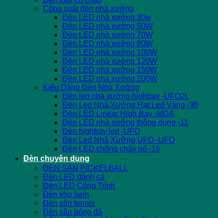
Công suất đèn nhà xưởng
Đèn LED nhà xưởng 30w
Đèn LED nhà xưởng 50W
Đèn LED nhà xưởng 70W
Đèn LED nhà xưởng 80W
Đèn LED nhà xưởng 100W
Đèn LED nhà xưởng 120W
Đèn LED nhà xưởng 150W
Đèn LED nhà xưởng 200W
Kiểu Dáng Đèn Nhà Xưởng
Đèn led nhà xưởng highbay -UFO2L
Đèn Led Nhà Xưởng Hạt Led Vàng -30
Đèn LED Linear High Bay -MDA
Đèn LED nhà xưởng thông dụng -11
Đèn highbay led -UFO
Đèn Led Nhà Xưởng UFO -UFO
Đèn LED chống cháy nổ -16
Đèn chuyên dụng
ĐÈN SÂN PICKELBALL
Đèn LED đánh cá
Đèn LED Công Trình
Đèn kho lạnh
Đèn sân tennis
Đèn sân bóng đá