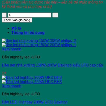
(Sản phẩm liên tục được cản tiến – liên hệ để nhận thông tin
kỹ thuật mới và phù hợp nhất)
Đèn
led
Thêm vào giỏ hàng
nhà
xưởng
Mô tả
200W
Thông tin bổ sung
Daxinco
bốn
trụ
số
Xem nhanh
lượng
Đèn highbay led -UFO
Đèn led nhà xưởng 150W-200W Daxinco kiểu UFO cao cấp
1
₫
Xem nhanh
Đèn highbay led -UFO
Đèn LED Highbay 200W UFO Daxinco