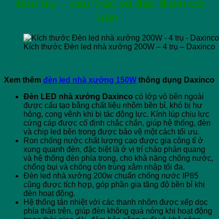
bốn trụ – cấu trúc và đặc điểm cơ
bản
Kích thước Đèn led nhà xưởng 200W – 4 trụ – Daxinco
Xem thêm
đèn led nhà xưởng 150W
thông dụng Daxinco
Đèn LED nhà xưởng Daxinco
có lớp vỏ bên ngoài
được cấu tạo bằng chất liệu nhôm bền bỉ, khó bị hư
hỏng, cong vênh khi bị tác động lực. Kính lúp chịu lực
cứng cáp được cố định chắc chắn, giúp hệ thống, đèn
và chip led bên trong được bảo vệ một cách tối ưu.
Ron chống nước chất lượng cao được gia công tỉ ở
xung quanh đèn, đặc biệt là ở vị trí chảo phản quang
và hệ thống đèn phía trong, cho khả năng chống nước,
chống bụi và chống côn trùng xâm nhập tối đa.
Đèn led nhà xưởng 200w chuẩn chống nước IP65
cũng được tích hợp, góp phần gia tăng độ bền bỉ khi
đèn hoạt động.
Hệ thống tản nhiệt với các thanh nhôm được xếp dọc
phía thân trên, giúp đèn không quá nóng khi hoạt động