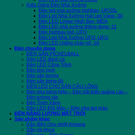
Kiểu Dáng Đèn Nhà Xưởng
Đèn led nhà xưởng highbay -UFO2L
Đèn Led Nhà Xưởng Hạt Led Vàng -30
Đèn LED Linear High Bay -MDA
Đèn LED nhà xưởng thông dụng -11
Đèn highbay led -UFO
Đèn Led Nhà Xưởng UFO -UFO
Đèn LED chống cháy nổ -16
Đèn chuyên dụng
ĐÈN SÂN PICKELBALL
Đèn LED đánh cá
Đèn LED Công Trình
Đèn kho lạnh
Đèn sân tennis
Đèn sân bóng đá
ĐÈN LED CHO SÂN CẦU LÔNG
Đèn pha bảng hiệu – Đèn hắt biển quảng cáo –
Đèn tường rào
Đèn Trạm Xăng
Đèn LED Đổi Màu – Đèn pha led màu
ĐÈN NĂNG LƯỢNG MẶT TRỜI
Sản phẩm khác
Dây điện chịu nhiệt Amiang
Dây rút nhựa