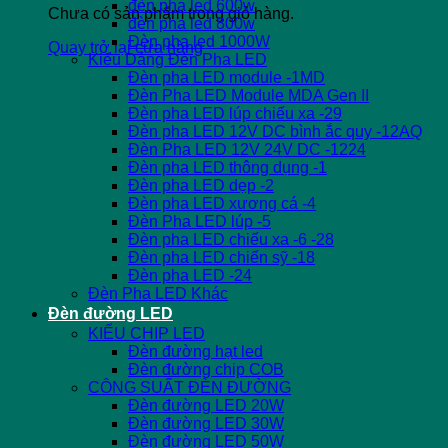
đèn pha led 600w
Chưa có sản phẩm trong giỏ hàng.
đèn pha led 800w
Đèn pha led 1000W
Quay trở lại cửa hàng
Kiểu Dáng Đèn Pha LED
Đèn pha LED module -1MD
Đèn Pha LED Module MDA Gen II
Đèn pha LED lúp chiếu xa -29
Đèn pha LED 12V DC bình ắc quy -12AQ
Đèn Pha LED 12V 24V DC -1224
Đèn pha LED thông dụng -1
Đèn pha LED dẹp -2
Đèn pha LED xương cá -4
Đèn Pha LED lúp -5
Đèn pha LED chiếu xa -6 -28
Đèn pha LED chiến sỹ -18
Đèn pha LED -24
Đèn Pha LED Khác
Đèn đường LED
KIỂU CHIP LED
Đèn đường hạt led
Đèn đường chip COB
CÔNG SUẤT ĐÈN ĐƯỜNG
Đèn đường LED 20W
Đèn đường LED 30W
Đèn đường LED 50W