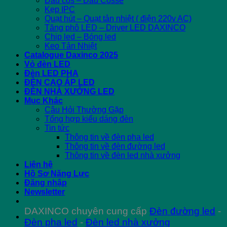
Đầu cos – Đầu Cosse
Kẹp IPC
Quạt hút – Quạt tản nhiệt ( điện 220v AC)
Tăng phô LED – Driver LED DAXINCO
Chip led – Bóng led
Keo Tản Nhiệt
Catalogue Daxinco 2025
Vỏ đèn LED
Đèn LED PHA
ĐÈN CAO ÁP LED
ĐÈN NHÀ XƯỞNG LED
Mục Khác
Câu Hỏi Thường Gặp
Tổng hợp kiểu dáng đèn
Tin tức
Thông tin về đèn pha led
Thông tin về đèn đường led
Thông tin về đèn led nhà xưởng
Liên hệ
Hồ Sơ Năng Lực
Đăng nhập
Newsletter
DAXINCO chuyên cung cấp
Đèn đường led
-
Đèn pha led
-
Đèn led nhà xưởng