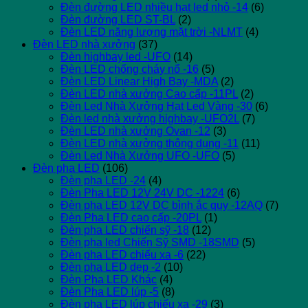
Đèn đường LED nhiều hạt led nhỏ -14
(6)
Đèn đường LED ST-BL
(2)
Đèn LED năng lượng mặt trời -NLMT
(4)
Đèn LED nhà xưởng
(37)
Đèn highbay led -UFO
(14)
Đèn LED chống cháy nổ -16
(5)
Đèn LED Linear High Bay -MDA
(2)
Đèn LED nhà xưởng Cao cấp -11PL
(2)
Đèn Led Nhà Xưởng Hạt Led Vàng -30
(6)
Đèn led nhà xưởng highbay -UFO2L
(7)
Đèn LED nhà xưởng Ovan -12
(3)
Đèn LED nhà xưởng thông dụng -11
(11)
Đèn Led Nhà Xưởng UFO -UFO
(5)
Đèn pha LED
(106)
Đèn pha LED -24
(4)
Đèn Pha LED 12V 24V DC -1224
(6)
Đèn pha LED 12V DC bình ắc quy -12AQ
(7)
Đèn Pha LED cao cấp -20PL
(1)
Đèn pha LED chiến sỹ -18
(12)
Đèn pha led Chiến Sỹ SMD -18SMD
(5)
Đèn pha LED chiếu xa -6
(22)
Đèn pha LED dẹp -2
(10)
Đèn Pha LED Khác
(4)
Đèn Pha LED lúp -5
(8)
Đèn pha LED lúp chiếu xa -29
(3)