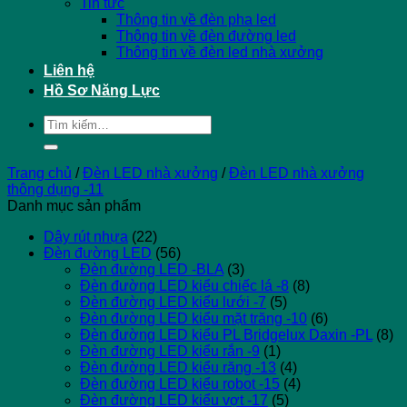
Tin tức
Thông tin về đèn pha led
Thông tin về đèn đường led
Thông tin về đèn led nhà xưởng
Liên hệ
Hồ Sơ Năng Lực
Tìm
kiếm:
Trang chủ
/
Đèn LED nhà xưởng
/
Đèn LED nhà xưởng
thông dụng -11
Danh mục sản phẩm
Dây rút nhựa
(22)
Đèn đường LED
(56)
Đèn đường LED -BLA
(3)
Đèn đường LED kiểu chiếc lá -8
(8)
Đèn đường LED kiểu lưới -7
(5)
Đèn đường LED kiểu mặt trăng -10
(6)
Đèn đường LED kiểu PL Bridgelux Daxin -PL
(8)
Đèn đường LED kiểu rắn -9
(1)
Đèn đường LED kiểu răng -13
(4)
Đèn đường LED kiểu robot -15
(4)
Đèn đường LED kiểu vợt -17
(5)