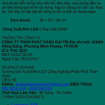
vừa thuận tiện trong việc kết nối; đấu dây, vừa mang đến sự
an tâm trong quá trình sử dụng. Người dùng chỉ cần các thao
tác nối dây và lắp đặt dễ dàng là đã có thể sử dụng ngay.
Kích thước
38 × 45 × 38 cm
Công Suất Đèn LED
Công suất 200W
THÔNG TIN CÔNG TY
CÔNG TY TNHH PHÁT SÁNG ĐẠI TÍN
Địa chỉ mới: 418/64
Hồng Bàng, Phường Minh Phụng, TP.HCM
(Cũ: P16, Q11)
MST: 0314726145
Ngày Cấp: 09/11/2017
DAXINCO (DAXIN)
Xưởng Sản Xuất Đèn LED Công Nghiệp Phân Phối Toàn
Quốc.
LIÊN HỆ
EMAIL:
daxinvietnamonline@gmail.com
ĐIỆN THOẠI:
082.2826 .418
-
0908.586.416
Thời Gian Làm Việc
: 8h Sáng - 5h Chiều
CHÍNH SÁCH DAXINCO
Catalogue 2026