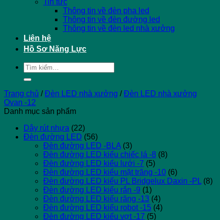
Tin tức
Thông tin về đèn pha led
Thông tin về đèn đường led
Thông tin về đèn led nhà xưởng
Liên hệ
Hồ Sơ Năng Lực
Tìm
kiếm:
Trang chủ
/
Đèn LED nhà xưởng
/
Đèn LED nhà xưởng
Ovan -12
Danh mục sản phẩm
Dây rút nhựa
(22)
Đèn đường LED
(56)
Đèn đường LED -BLA
(3)
Đèn đường LED kiểu chiếc lá -8
(8)
Đèn đường LED kiểu lưới -7
(5)
Đèn đường LED kiểu mặt trăng -10
(6)
Đèn đường LED kiểu PL Bridgelux Daxin -PL
(8)
Đèn đường LED kiểu rắn -9
(1)
Đèn đường LED kiểu răng -13
(4)
Đèn đường LED kiểu robot -15
(4)
Đèn đường LED kiểu vợt -17
(5)