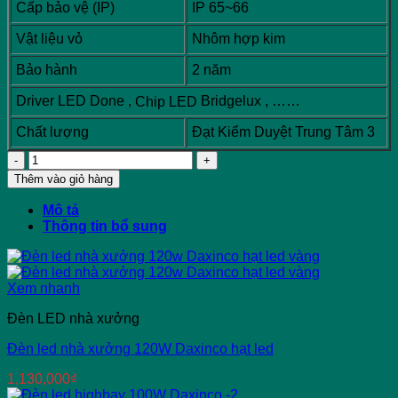
Cấp bảo vệ (IP)
IP 65~66
Vật liệu vỏ
Nhôm hợp kim
Bảo hành
2 năm
Driver LED Done ,
Bridgelux , ……
Chip LED
Chất lượng
Đạt Kiểm Duyệt Trung Tâm 3
Đèn
led
Thêm vào giỏ hàng
nhà
xưởng
Mô tả
120W
Thông tin bổ sung
Daxinco
kiểu
Ovan
số
Xem nhanh
lượng
Đèn LED nhà xưởng
Đèn led nhà xưởng 120W Daxinco hạt led
1,130,000
₫