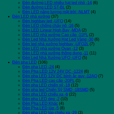
Đèn đường LED nhiều hạt led nhỏ -14
(6)
Đèn đường LED ST-BL
(2)
Đèn LED năng lượng mặt trời -NLMT
(4)
Đèn LED nhà xưởng
(37)
Đèn highbay led -UFO
(14)
Đèn LED chống cháy nổ -16
(5)
Đèn LED Linear High Bay -MDA
(2)
Đèn LED nhà xưởng Cao cấp -11PL
(2)
Đèn Led Nhà Xưởng Hạt Led Vàng -30
(6)
Đèn led nhà xưởng highbay -UFO2L
(7)
Đèn LED nhà xưởng Ovan -12
(3)
Đèn LED nhà xưởng thông dụng -11
(11)
Đèn Led Nhà Xưởng UFO -UFO
(5)
Đèn pha LED
(106)
Đèn pha LED -24
(4)
Đèn Pha LED 12V 24V DC -1224
(6)
Đèn pha LED 12V DC bình ắc quy -12AQ
(7)
Đèn Pha LED cao cấp -20PL
(1)
Đèn pha LED chiến sỹ -18
(12)
Đèn pha led Chiến Sỹ SMD -18SMD
(5)
Đèn pha LED chiếu xa -6
(22)
Đèn pha LED dẹp -2
(10)
Đèn Pha LED Khác
(4)
Đèn Pha LED lúp -5
(8)
Đèn pha LED lúp chiếu xa -29
(3)