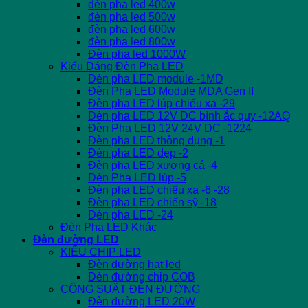
đèn pha led 400w
đèn pha led 500w
đèn pha led 600w
đèn pha led 800w
Đèn pha led 1000W
Kiểu Dáng Đèn Pha LED
Đèn pha LED module -1MD
Đèn Pha LED Module MDA Gen II
Đèn pha LED lúp chiếu xa -29
Đèn pha LED 12V DC bình ắc quy -12AQ
Đèn Pha LED 12V 24V DC -1224
Đèn pha LED thông dụng -1
Đèn pha LED dẹp -2
Đèn pha LED xương cá -4
Đèn Pha LED lúp -5
Đèn pha LED chiếu xa -6 -28
Đèn pha LED chiến sỹ -18
Đèn pha LED -24
Đèn Pha LED Khác
Đèn đường LED
KIỂU CHIP LED
Đèn đường hạt led
Đèn đường chip COB
CÔNG SUẤT ĐÈN ĐƯỜNG
Đèn đường LED 20W