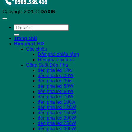
Copyright 2026 ©
DAXIN
Tìm
kiếm:
Trang chủ
Đèn pha LED
Góc chiếu
Đèn pha chiếu rộng
Đèn pha chiếu xa
Công Suất Đèn Pha
đèn pha led 10w
đèn pha led 20W
đèn pha led 30w
đèn pha led 50W
đèn pha led 60W
đèn pha led 70W
đèn pha led 100w
đèn pha led 120W
đèn pha led 150W
đèn pha led 200W
đèn pha led 250W
đèn pha led 300W