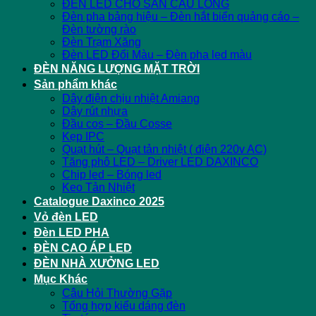
ĐÈN LED CHO SÂN CẦU LÔNG
Đèn pha bảng hiệu – Đèn hắt biển quảng cáo –
Đèn tường rào
Đèn Trạm Xăng
Đèn LED Đổi Màu – Đèn pha led màu
ĐÈN NĂNG LƯỢNG MẶT TRỜI
Sản phẩm khác
Dây điện chịu nhiệt Amiang
Dây rút nhựa
Đầu cos – Đầu Cosse
Kẹp IPC
Quạt hút – Quạt tản nhiệt ( điện 220v AC)
Tăng phô LED – Driver LED DAXINCO
Chip led – Bóng led
Keo Tản Nhiệt
Catalogue Daxinco 2025
Vỏ đèn LED
Đèn LED PHA
ĐÈN CAO ÁP LED
ĐÈN NHÀ XƯỞNG LED
Mục Khác
Câu Hỏi Thường Gặp
Tổng hợp kiểu dáng đèn