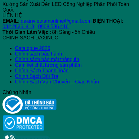
Xưởng Sản Xuất Đèn LED Công Nghiệp Phân Phối Toàn
Quốc.
LIÊN HỆ
EMAIL:
daxinvietnamonline@gmail.com
ĐIỆN THOẠI:
082.2826 .418
-
0908.586.416
Thời Gian Làm Việc
: 8h Sáng - 5h Chiều
CHÍNH SÁCH DAXINCO
Catalogue 2026
Chính sách bảo hành
Chính sách bảo mật thông tin
Cam kết chất lượng sản phẩm
Chính Sách Thanh Toán
Chính Sách Đổi Trả
Chính Sách Vận Chuyển – Giao Nhận
Chứng Nhận