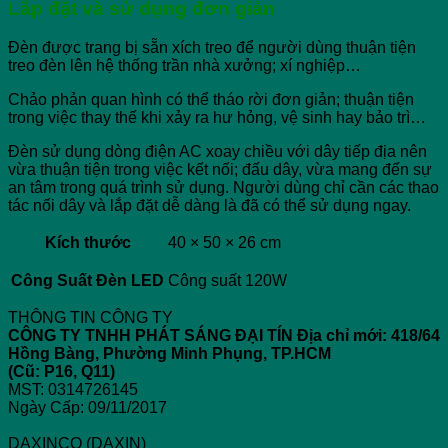
Lắp đặt và sử dụng đơn giản
Đèn được trang bị sẵn xích treo để người dùng thuận tiện
treo đèn lên hệ thống trần nhà xưởng; xí nghiệp…
Chảo phản quan hình có thể tháo rời đơn giản; thuận tiện
trong việc thay thế khi xảy ra hư hỏng, vệ sinh hay bảo trì…
Đèn sử dụng dòng điện AC xoay chiều với dây tiếp địa nên
vừa thuận tiện trong việc kết nối; đấu dây, vừa mang đến sự
an tâm trong quá trình sử dụng. Người dùng chỉ cần các thao
tác nối dây và lắp đặt dễ dàng là đã có thể sử dụng ngay.
Kích thước
40 × 50 × 26 cm
Công Suất Đèn LED
Công suất 120W
THÔNG TIN CÔNG TY
CÔNG TY TNHH PHÁT SÁNG ĐẠI TÍN
Địa chỉ mới: 418/64
Hồng Bàng, Phường Minh Phụng, TP.HCM
(Cũ: P16, Q11)
MST: 0314726145
Ngày Cấp: 09/11/2017
DAXINCO (DAXIN)