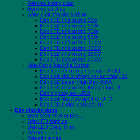
Đèn treo không chảo
Đèn treo có chảo
Công suất đèn nhà xưởng
Đèn LED nhà xưởng 30w
Đèn LED nhà xưởng 50W
Đèn LED nhà xưởng 70W
Đèn LED nhà xưởng 80W
Đèn LED nhà xưởng 100W
Đèn LED nhà xưởng 120W
Đèn LED nhà xưởng 150W
Đèn LED nhà xưởng 200W
Kiểu Dáng Đèn Nhà Xưởng
Đèn led nhà xưởng highbay -UFO2L
Đèn Led Nhà Xưởng Hạt Led Vàng -30
Đèn LED Linear High Bay -MDA
Đèn LED nhà xưởng thông dụng -11
Đèn highbay led -UFO
Đèn Led Nhà Xưởng UFO -UFO
Đèn LED chống cháy nổ -16
Đèn chuyên dụng
ĐÈN SÂN PICKELBALL
Đèn LED đánh cá
Đèn LED Công Trình
Đèn kho lạnh
Đèn sân tennis