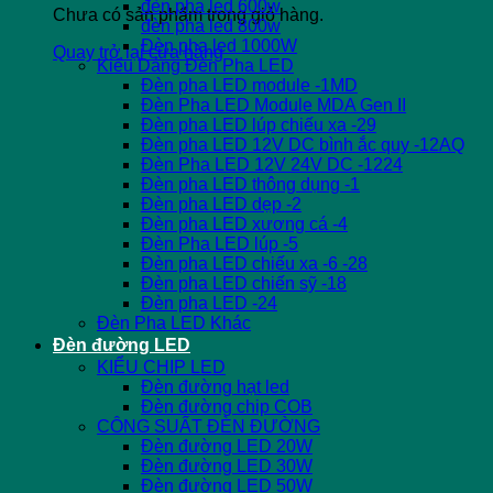
đèn pha led 600w
Chưa có sản phẩm trong giỏ hàng.
đèn pha led 800w
Đèn pha led 1000W
Quay trở lại cửa hàng
Kiểu Dáng Đèn Pha LED
Đèn pha LED module -1MD
Đèn Pha LED Module MDA Gen II
Đèn pha LED lúp chiếu xa -29
Đèn pha LED 12V DC bình ắc quy -12AQ
Đèn Pha LED 12V 24V DC -1224
Đèn pha LED thông dụng -1
Đèn pha LED dẹp -2
Đèn pha LED xương cá -4
Đèn Pha LED lúp -5
Đèn pha LED chiếu xa -6 -28
Đèn pha LED chiến sỹ -18
Đèn pha LED -24
Đèn Pha LED Khác
Đèn đường LED
KIỂU CHIP LED
Đèn đường hạt led
Đèn đường chip COB
CÔNG SUẤT ĐÈN ĐƯỜNG
Đèn đường LED 20W
Đèn đường LED 30W
Đèn đường LED 50W