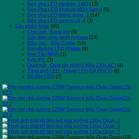
Đèn pha LED module -1MD
(13)
Đèn Pha LED Module MDA Gen II
(5)
Đèn pha LED thông dụng -1
(14)
Đèn pha LED xương cá -4
(3)
Sản phẩm khác
(65)
Chip led - Bóng led
(8)
Dây điện chịu nhiệt Amiang
(13)
Đầu cos – Đầu Cosse
(19)
Đèn đường LED Philips
(9)
Keo Tản Nhiệt
(1)
Kẹp IPC
(3)
Quạt hút - Quạt tản nhiệt ( điện 220v AC)
(4)
Tăng phô LED - Driver LED DAXINCO
(6)
Vỏ đèn LED
(2)