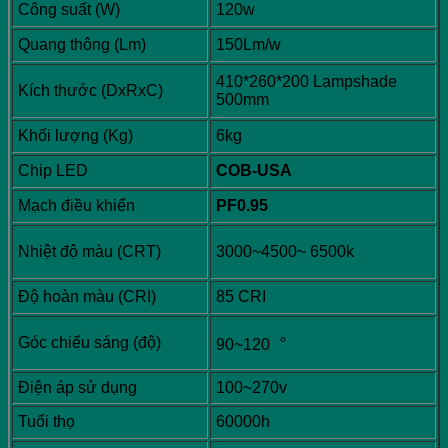
Công suất (W)
120w
Quang thông (Lm)
150Lm/w
410*260*200 Lampshade
Kích thước (DxRxC)
500mm
Khối lượng (Kg)
6kg
Chip LED
COB-USA
Mạch điều khiển
PF0.95
Nhiệt độ màu (CRT)
3000~4500~ 6500k
Độ hoàn màu (CRI)
85 CRI
Góc chiếu sáng (độ)
90~120︒
Điện áp sử dụng
100~270v
Tuổi thọ
60000h