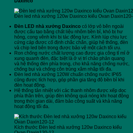
Daxinco
Đèn led nhà xưởng 120w Daxinco kiểu Ovan Daxin120
Đèn LED nhà xưởng Daxinco
có lớp vỏ bên ngoài
được cấu tạo bằng chất liệu nhôm bền bỉ, khó bị hư
hỏng, cong vênh khi bị tác động lực. Kính lúp chịu lực
cứng cáp được cố định chắc chắn, giúp hệ thống, đèn
và chip led bên trong được bảo vệ một cách tối ưu.
Ron chống nước chất lượng cao được gia công tỉ mỉ ở
xung quanh đèn, đặc biệt là ở vị trí chảo phản quang
và hệ thống đèn phía trong, cho khả năng chống nước,
chống bụi và chống côn trùng xâm nhập tối đa.
Đèn led nhà xưởng 120W chuẩn chống nước IP65
cũng được tích hợp, góp phần gia tăng độ bền bỉ khi
đèn hoạt động.
Hệ thống tản nhiệt với các thanh nhôm được xếp dọc
phía thân trên, giúp đèn không quá nóng khi hoạt động
trong thời gian dài, đảm bảo công suất và khả năng
hoạt động tối đa.
Kích thước Đèn led nhà xưởng 120w Daxinco kiểu
Ovan Daxin120-12