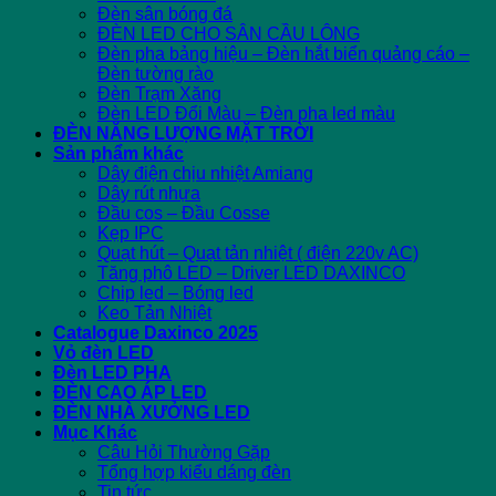
Đèn sân bóng đá
ĐÈN LED CHO SÂN CẦU LÔNG
Đèn pha bảng hiệu – Đèn hắt biển quảng cáo –
Đèn tường rào
Đèn Trạm Xăng
Đèn LED Đổi Màu – Đèn pha led màu
ĐÈN NĂNG LƯỢNG MẶT TRỜI
Sản phẩm khác
Dây điện chịu nhiệt Amiang
Dây rút nhựa
Đầu cos – Đầu Cosse
Kẹp IPC
Quạt hút – Quạt tản nhiệt ( điện 220v AC)
Tăng phô LED – Driver LED DAXINCO
Chip led – Bóng led
Keo Tản Nhiệt
Catalogue Daxinco 2025
Vỏ đèn LED
Đèn LED PHA
ĐÈN CAO ÁP LED
ĐÈN NHÀ XƯỞNG LED
Mục Khác
Câu Hỏi Thường Gặp
Tổng hợp kiểu dáng đèn
Tin tức