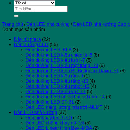
Tìm
kiếm:
Trang chủ
/
Đèn LED nhà xưởng
/
Đèn LED nhà xưởng Cao c
Danh mục sản phẩm
Dây rút nhựa
(22)
Đèn đường LED
(56)
Đèn đường LED -BLA
(3)
Đèn đường LED kiểu chiếc lá -8
(8)
Đèn đường LED kiểu lưới -7
(5)
Đèn đường LED kiểu mặt trăng -10
(6)
Đèn đường LED kiểu PL Bridgelux Daxin -PL
(8)
Đèn đường LED kiểu rắn -9
(1)
Đèn đường LED kiểu răng -13
(4)
Đèn đường LED kiểu robot -15
(4)
Đèn đường LED kiểu vợt -17
(5)
Đèn đường LED nhiều hạt led nhỏ -14
(6)
Đèn đường LED ST-BL
(2)
Đèn LED năng lượng mặt trời -NLMT
(4)
Đèn LED nhà xưởng
(37)
Đèn highbay led -UFO
(14)
Đèn LED chống cháy nổ -16
(5)
Đèn LED Linear High Bay -MDA
(2)