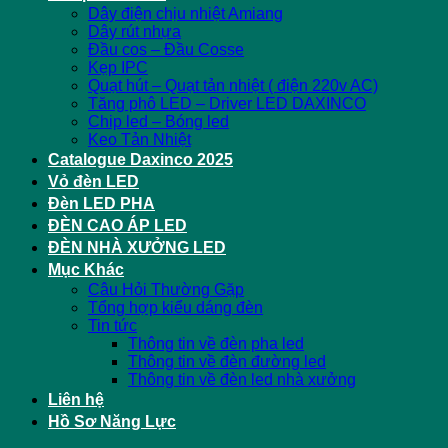
Dây điện chịu nhiệt Amiang
Dây rút nhựa
Đầu cos – Đầu Cosse
Kẹp IPC
Quạt hút – Quạt tản nhiệt ( điện 220v AC)
Tăng phô LED – Driver LED DAXINCO
Chip led – Bóng led
Keo Tản Nhiệt
Catalogue Daxinco 2025
Vỏ đèn LED
Đèn LED PHA
ĐÈN CAO ÁP LED
ĐÈN NHÀ XƯỞNG LED
Mục Khác
Câu Hỏi Thường Gặp
Tổng hợp kiểu dáng đèn
Tin tức
Thông tin về đèn pha led
Thông tin về đèn đường led
Thông tin về đèn led nhà xưởng
Liên hệ
Hồ Sơ Năng Lực