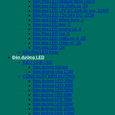
Đèn Pha LED Module MDA Gen II
Đèn pha LED lúp chiếu xa -29
Đèn pha LED 12V DC bình ắc quy -12AQ
Đèn Pha LED 12V 24V DC -1224
Đèn pha LED thông dụng -1
Đèn pha LED dẹp -2
Đèn pha LED xương cá -4
Đèn Pha LED lúp -5
Đèn pha LED chiếu xa -6 -28
Đèn pha LED chiến sỹ -18
Đèn pha LED -24
Đèn Pha LED Khác
Đèn đường LED
KIỂU CHIP LED
Đèn đường hạt led
Đèn đường chip COB
CÔNG SUẤT ĐÈN ĐƯỜNG
Đèn đường LED 20W
Đèn đường LED 30W
Đèn đường LED 50W
đèn đường LED 60W
đèn đường LED 70W
Đèn đường LED 80W
đèn đường LED 100W
đèn đường LED 120W