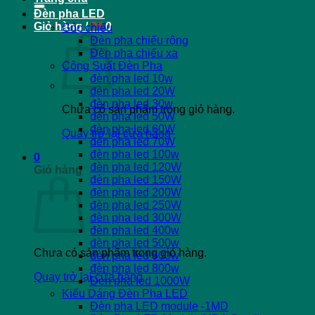
Đèn pha LED
Giỏ hàng /
0
₫
0
Góc chiếu
Đèn pha chiếu rộng
Đèn pha chiếu xa
Công Suất Đèn Pha
đèn pha led 10w
đèn pha led 20W
đèn pha led 30w
Chưa có sản phẩm trong giỏ hàng.
đèn pha led 50W
đèn pha led 60W
Quay trở lại cửa hàng
đèn pha led 70W
đèn pha led 100w
0
đèn pha led 120W
Giỏ hàng
đèn pha led 150W
đèn pha led 200W
đèn pha led 250W
đèn pha led 300W
đèn pha led 400w
đèn pha led 500w
Chưa có sản phẩm trong giỏ hàng.
đèn pha led 600w
đèn pha led 800w
Quay trở lại cửa hàng
Đèn pha led 1000W
Kiểu Dáng Đèn Pha LED
Đèn pha LED module -1MD