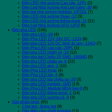
Đèn LED nhà xưởng Cao cấp -11PL
(2)
Đèn Led Nhà Xưởng Hạt Led Vàng -30
(6)
Đèn led nhà xưởng highbay -UFO2L
(7)
Đèn LED nhà xưởng Ovan -12
(3)
Đèn LED nhà xưởng thông dụng -11
(11)
Đèn Led Nhà Xưởng UFO -UFO
(5)
Đèn pha LED
(106)
Đèn pha LED -24
(4)
Đèn Pha LED 12V 24V DC -1224
(6)
Đèn pha LED 12V DC bình ắc quy -12AQ
(7)
Đèn Pha LED cao cấp -20PL
(1)
Đèn pha LED chiến sỹ -18
(12)
Đèn pha led Chiến Sỹ SMD -18SMD
(5)
Đèn pha LED chiếu xa -6
(22)
Đèn pha LED dẹp -2
(10)
Đèn Pha LED Khác
(4)
Đèn Pha LED lúp -5
(8)
Đèn pha LED lúp chiếu xa -29
(3)
Đèn pha LED module -1MD
(13)
Đèn Pha LED Module MDA Gen II
(5)
Đèn pha LED thông dụng -1
(14)
Đèn pha LED xương cá -4
(3)
Sản phẩm khác
(65)
Chip led - Bóng led
(8)
Dây điện chịu nhiệt Amiang
(13)