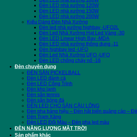
Đèn LED nhà xưởng 120W
Đèn LED nhà xưởng 150W
Đèn LED nhà xưởng 200W
Kiểu Dáng Đèn Nhà Xưởng
Đèn led nhà xưởng highbay -UFO2L
Đèn Led Nhà Xưởng Hạt Led Vàng -30
Đèn LED Linear High Bay -MDA
Đèn LED nhà xưởng thông dụng -11
Đèn highbay led -UFO
Đèn Led Nhà Xưởng UFO -UFO
Đèn LED chống cháy nổ -16
Đèn chuyên dụng
ĐÈN SÂN PICKELBALL
Đèn LED đánh cá
Đèn LED Công Trình
Đèn kho lạnh
Đèn sân tennis
Đèn sân bóng đá
ĐÈN LED CHO SÂN CẦU LÔNG
Đèn pha bảng hiệu – Đèn hắt biển quảng cáo – Đ
Đèn Trạm Xăng
Đèn LED Đổi Màu – Đèn pha led màu
ĐÈN NĂNG LƯỢNG MẶT TRỜI
Sản phẩm khác