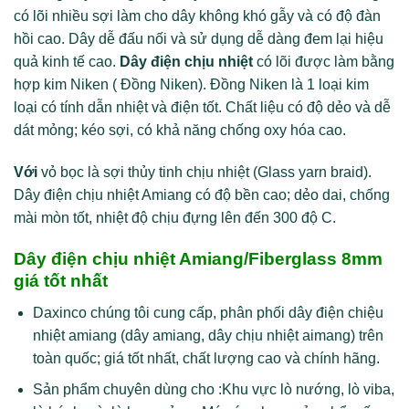
có lõi nhiều sợi làm cho dây không khó gẫy và có độ đàn
hồi cao. Dây dễ đấu nối và sử dụng dễ dàng đem lại hiệu
quả kinh tế cao.
Dây điện chịu nhiệt
có lõi được làm bằng
hợp kim Niken ( Đồng Niken). Đồng Niken là 1 loại kim
loại có tính dẫn nhiệt và điện tốt. Chất liệu có độ dẻo và dễ
dát mỏng; kéo sợi, có khả năng chống oxy hóa cao.
Với
vỏ bọc là sợi thủy tinh chịu nhiệt (Glass yarn braid).
Dây điện chịu nhiệt Amiang có độ bền cao; dẻo dai, chống
mài mòn tốt, nhiệt độ chịu đựng lên đến 300 độ C.
Dây điện chịu nhiệt Amiang/Fiberglass
8mm
giá tốt nhất
Daxinco chúng tôi cung cấp, phân phối dây điện chiệu
nhiệt amiang (dây amiang, dây chịu nhiệt aimang) trên
toàn quốc; giá tốt nhất, chất lượng cao và chính hãng.
Sản phẩm chuyên dùng cho :Khu vực lò nướng, lò viba,