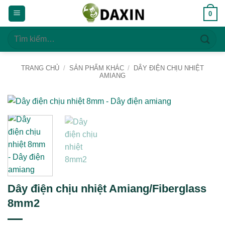
Bỏ
0
qua
nội
Tìm
dung
kiếm:
TRANG CHỦ
/
SẢN PHẨM KHÁC
/
DÂY ĐIỆN CHỊU NHIỆT
AMIANG
Dây điện chịu nhiệt Amiang/Fiberglass
8mm2