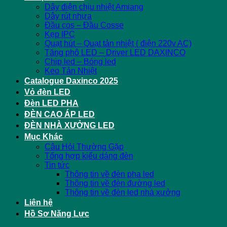
Dây điện chịu nhiệt Amiang
Dây rút nhựa
Đầu cos – Đầu Cosse
Kẹp IPC
Quạt hút – Quạt tản nhiệt ( điện 220v AC)
Tăng phô LED – Driver LED DAXINCO
Chip led – Bóng led
Keo Tản Nhiệt
Catalogue Daxinco 2025
Vỏ đèn LED
Đèn LED PHA
ĐÈN CAO ÁP LED
ĐÈN NHÀ XƯỞNG LED
Mục Khác
Câu Hỏi Thường Gặp
Tổng hợp kiểu dáng đèn
Tin tức
Thông tin về đèn pha led
Thông tin về đèn đường led
Thông tin về đèn led nhà xưởng
Liên hệ
Hồ Sơ Năng Lực