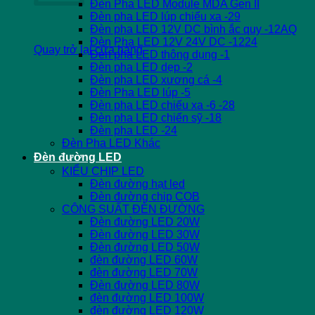
Đèn Pha LED Module MDA Gen II
Đèn pha LED lúp chiếu xa -29
Đèn pha LED 12V DC bình ắc quy -12AQ
Đèn Pha LED 12V 24V DC -1224
Quay trở lại cửa hàng
Đèn pha LED thông dụng -1
Đèn pha LED dẹp -2
Đèn pha LED xương cá -4
Đèn Pha LED lúp -5
Đèn pha LED chiếu xa -6 -28
Đèn pha LED chiến sỹ -18
Đèn pha LED -24
Đèn Pha LED Khác
Đèn đường LED
KIỂU CHIP LED
Đèn đường hạt led
Đèn đường chip COB
CÔNG SUẤT ĐÈN ĐƯỜNG
Đèn đường LED 20W
Đèn đường LED 30W
Đèn đường LED 50W
đèn đường LED 60W
đèn đường LED 70W
Đèn đường LED 80W
đèn đường LED 100W
đèn đường LED 120W