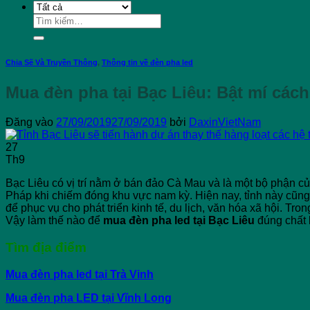
Tìm
kiếm:
Chia Sẽ Và Truyền Thông
,
Thông tin về đèn pha led
Mua đèn pha tại Bạc Liêu: Bật mí các
Đăng vào
27/09/2019
27/09/2019
bởi
DaxinVietNam
27
Th9
Bạc Liêu có vị trí nằm ở bán đảo Cà Mau và là một bộ phận
Pháp khi chiếm đóng khu vực nam kỳ. Hiện nay, tỉnh này cũn
để phục vụ cho phát triển kinh tế, du lịch, văn hóa xã hội. Tron
Vậy làm thế nào để
mua đèn pha led tại Bạc Liêu
đúng chất 
Tìm địa điểm
Mua đèn pha led tại Trà Vinh
Mua đèn pha LED tại Vĩnh Long