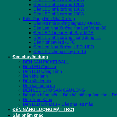
Đèn LED nhà xưởng 120W
Đèn LED nhà xưởng 150W
Đèn LED nhà xưởng 200W
Kiểu Dáng Đèn Nhà Xưởng
Đèn led nhà xưởng highbay -UFO2L
Đèn Led Nhà Xưởng Hạt Led Vàng -30
Đèn LED Linear High Bay -MDA
Đèn LED nhà xưởng thông dụng -11
Đèn highbay led -UFO
Đèn Led Nhà Xưởng UFO -UFO
Đèn LED chống cháy nổ -16
Đèn chuyên dụng
ĐÈN SÂN PICKELBALL
Đèn LED đánh cá
Đèn LED Công Trình
Đèn kho lạnh
Đèn sân tennis
Đèn sân bóng đá
ĐÈN LED CHO SÂN CẦU LÔNG
Đèn pha bảng hiệu – Đèn hắt biển quảng cáo – Đ
Đèn Trạm Xăng
Đèn LED Đổi Màu – Đèn pha led màu
ĐÈN NĂNG LƯỢNG MẶT TRỜI
Sản phẩm khác