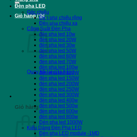
Đèn pha LED
Góc chiếu
0
Giỏ hàng /
0
₫
Đèn pha chiếu rộng
Đèn pha chiếu xa
Công Suất Đèn Pha
đèn pha led 10w
đèn pha led 20W
đèn pha led 30w
đèn pha led 50W
đèn pha led 60W
đèn pha led 70W
đèn pha led 100w
Quay trở lại cửa hàng
đèn pha led 120W
đèn pha led 150W
đèn pha led 200W
đèn pha led 250W
đèn pha led 300W
0
đèn pha led 400w
đèn pha led 500w
Giỏ hàng
đèn pha led 600w
đèn pha led 800w
Đèn pha led 1000W
Kiểu Dáng Đèn Pha LED
Đèn pha LED module -1MD