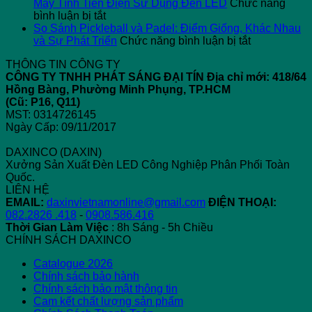
Gây
Cho
T
Máy Tính Tiền Điện Sử Dụng Đèn LED
Chức năng
ở
Dòng
Sân
T
bình luận bị tắt
Máy
Rò
Pickleball
“
So Sánh Pickleball và Padel: Điểm Giống, Khác Nhau
Tính
Điện
–
ở
T
và Sự Phát Triển
Chức năng bình luận bị tắt
Tiền
Công
Giải
So
N
THÔNG TIN CÔNG TY
Điện
Nghiệp
Pháp
Sánh
2
CÔNG TY TNHH PHÁT SÁNG ĐẠI TÍN
Địa chỉ mới: 418/64
Sử
Chiếu
Pickleball
C
Hồng Bàng, Phường Minh Phụng, TP.HCM
Dụng
Sáng
và
Gì
(Cũ: P16, Q11)
Đèn
Chuẩn
Padel:
Đ
MST: 0314726145
LED
Điểm
Bi
Ngày Cấp: 09/11/2017
Giống,
Khác
DAXINCO (DAXIN)
Nhau
Xưởng Sản Xuất Đèn LED Công Nghiệp Phân Phối Toàn
và
Quốc.
Sự
LIÊN HỆ
Phát
EMAIL:
daxinvietnamonline@gmail.com
ĐIỆN THOẠI:
Triển
082.2826 .418
-
0908.586.416
Thời Gian Làm Việc
: 8h Sáng - 5h Chiều
CHÍNH SÁCH DAXINCO
Catalogue 2026
Chính sách bảo hành
Chính sách bảo mật thông tin
Cam kết chất lượng sản phẩm