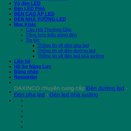
Vỏ đèn LED
Đèn LED PHA
ĐÈN CAO ÁP LED
ĐÈN NHÀ XƯỞNG LED
Mục Khác
Câu Hỏi Thường Gặp
Tổng hợp kiểu dáng đèn
Tin tức
Thông tin về đèn pha led
Thông tin về đèn đường led
Thông tin về đèn led nhà xưởng
Liên hệ
Hồ Sơ Năng Lực
Đăng nhập
Newsletter
DAXINCO chuyên cung cấp
Đèn đường led
-
Đèn pha led
-
Đèn led nhà xưởng