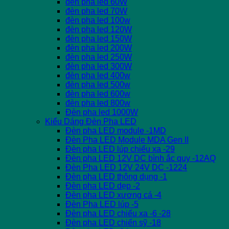
đèn pha led 60W
đèn pha led 70W
đèn pha led 100w
đèn pha led 120W
đèn pha led 150W
đèn pha led 200W
đèn pha led 250W
đèn pha led 300W
đèn pha led 400w
đèn pha led 500w
đèn pha led 600w
đèn pha led 800w
Đèn pha led 1000W
Kiểu Dáng Đèn Pha LED
Đèn pha LED module -1MD
Đèn Pha LED Module MDA Gen II
Đèn pha LED lúp chiếu xa -29
Đèn pha LED 12V DC bình ắc quy -12AQ
Đèn Pha LED 12V 24V DC -1224
Đèn pha LED thông dụng -1
Đèn pha LED dẹp -2
Đèn pha LED xương cá -4
Đèn Pha LED lúp -5
Đèn pha LED chiếu xa -6 -28
Đèn pha LED chiến sỹ -18