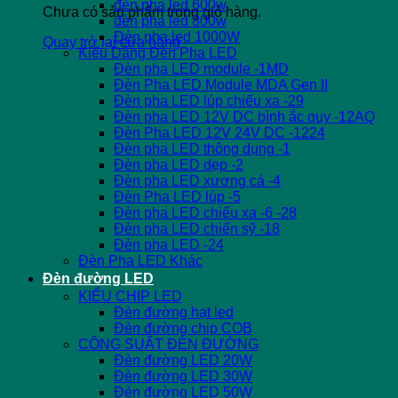
đèn pha led 600w
Chưa có sản phẩm trong giỏ hàng.
đèn pha led 800w
Đèn pha led 1000W
Quay trở lại cửa hàng
Kiểu Dáng Đèn Pha LED
Đèn pha LED module -1MD
Đèn Pha LED Module MDA Gen II
Đèn pha LED lúp chiếu xa -29
Đèn pha LED 12V DC bình ắc quy -12AQ
Đèn Pha LED 12V 24V DC -1224
Đèn pha LED thông dụng -1
Đèn pha LED dẹp -2
Đèn pha LED xương cá -4
Đèn Pha LED lúp -5
Đèn pha LED chiếu xa -6 -28
Đèn pha LED chiến sỹ -18
Đèn pha LED -24
Đèn Pha LED Khác
Đèn đường LED
KIỂU CHIP LED
Đèn đường hạt led
Đèn đường chip COB
CÔNG SUẤT ĐÈN ĐƯỜNG
Đèn đường LED 20W
Đèn đường LED 30W
Đèn đường LED 50W