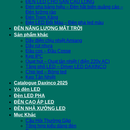
ĐÈN LED CHO SÂN CẦU LÔNG
Đèn pha bảng hiệu – Đèn hắt biển quảng cáo –
Đèn tường rào
Đèn Trạm Xăng
Đèn LED Đổi Màu – Đèn pha led màu
ĐÈN NĂNG LƯỢNG MẶT TRỜI
Sản phẩm khác
Dây điện chịu nhiệt Amiang
Dây rút nhựa
Đầu cos – Đầu Cosse
Kẹp IPC
Quạt hút – Quạt tản nhiệt ( điện 220v AC)
Tăng phô LED – Driver LED DAXINCO
Chip led – Bóng led
Keo Tản Nhiệt
Catalogue Daxinco 2025
Vỏ đèn LED
Đèn LED PHA
ĐÈN CAO ÁP LED
ĐÈN NHÀ XƯỞNG LED
Mục Khác
Câu Hỏi Thường Gặp
Tổng hợp kiểu dáng đèn