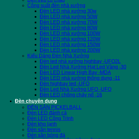
Công suất đèn nhà xưởng
Đèn LED nhà xưởng 30w
Đèn LED nhà xưởng 50W
Đèn LED nhà xưởng 70W
Đèn LED nhà xưởng 80W
Đèn LED nhà xưởng 100W
Đèn LED nhà xưởng 120W
Đèn LED nhà xưởng 150W
Đèn LED nhà xưởng 200W
Kiểu Dáng Đèn Nhà Xưởng
Đèn led nhà xưởng highbay -UFO2L
Đèn Led Nhà Xưởng Hạt Led Vàng -30
Đèn LED Linear High Bay -MDA
Đèn LED nhà xưởng thông dụng -11
Đèn highbay led -UFO
Đèn Led Nhà Xưởng UFO -UFO
Đèn LED chống cháy nổ -16
Đèn chuyên dụng
ĐÈN SÂN PICKELBALL
Đèn LED đánh cá
Đèn LED Công Trình
Đèn kho lạnh
Đèn sân tennis
Đèn sân bóng đá