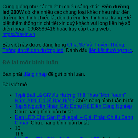
Cũng giống như các thiết bị chiếu sáng khác.
Đèn đường
led 200W
có khá nhiều các chủng loại khác nhau như đèn
đường led hình chiếc lá; đèn đường led hình mặt trăng. Để
biết thêm thông tin chi tiết xin quý khách vui lòng liên hệ số
điện thoại : 0908586416 hoặc truy cập trang web :
https://daxin.vn
Bài viết này được đăng trong
Chia Sẽ Và Truyền Thông
,
Thông tin về đèn đường led
. Đánh dấu
liên kết thường trực
.
Để lại một bình luận
Bạn phải
đăng nhập
để gửi bình luận.
Bài viết mới
Typti Ball Là Gì? Xu Hướng Thể Thao “Mới Toanh”
ở
Năm 2026 Có Gì Đặc Biệt?
Chức năng bình luận bị tắt
Ty
Top 5 Nguyên Nhân Gây Dòng Rò Điện Công Nghiệp
ở
Ba
Chức năng bình luận bị tắt
Top
L
Đèn LED Cho Sân Pickleball – Giải Pháp Chiếu Sáng
5
ở
G
Chuẩn
Chức năng bình luận bị tắt
Nguyên
Đèn
X
10
Nhân
LED
H
Th6