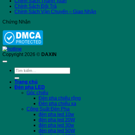
Chính Sách Thanh Toán
Chính Sách Đổi Trả
Chính Sách Vận Chuyển – Giao Nhận
Chứng Nhận
Copyright 2026 ©
DAXIN
Tìm
kiếm:
Trang chủ
Đèn pha LED
Góc chiếu
Đèn pha chiếu rộng
Đèn pha chiếu xa
Công Suất Đèn Pha
đèn pha led 10w
đèn pha led 20W
đèn pha led 30w
đèn pha led 50W