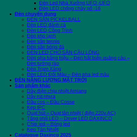
Đèn Led Nhà Xưởng UFO -UFO
Đèn LED chống cháy nổ -16
Đèn chuyên dụng
ĐÈN SÂN PICKELBALL
Đèn LED đánh cá
Đèn LED Công Trình
Đèn kho lạnh
Đèn sân tennis
Đèn sân bóng đá
ĐÈN LED CHO SÂN CẦU LÔNG
Đèn pha bảng hiệu – Đèn hắt biển quảng cáo –
Đèn tường rào
Đèn Trạm Xăng
Đèn LED Đổi Màu – Đèn pha led màu
ĐÈN NĂNG LƯỢNG MẶT TRỜI
Sản phẩm khác
Dây điện chịu nhiệt Amiang
Dây rút nhựa
Đầu cos – Đầu Cosse
Kẹp IPC
Quạt hút – Quạt tản nhiệt ( điện 220v AC)
Tăng phô LED – Driver LED DAXINCO
Chip led – Bóng led
Keo Tản Nhiệt
Catalogue Daxinco 2025