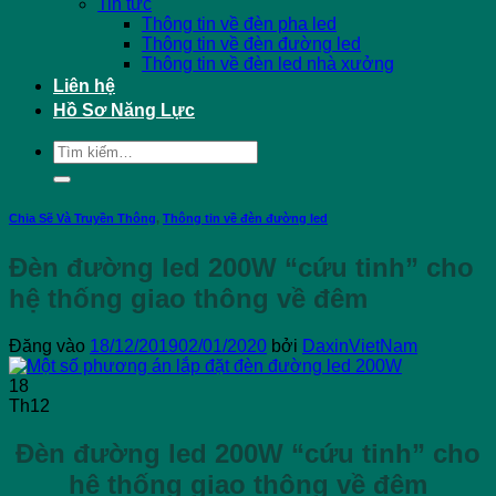
Tin tức
Thông tin về đèn pha led
Thông tin về đèn đường led
Thông tin về đèn led nhà xưởng
Liên hệ
Hồ Sơ Năng Lực
Tìm
kiếm:
Chia Sẽ Và Truyền Thông
,
Thông tin về đèn đường led
Đèn đường led 200W “cứu tinh” cho
hệ thống giao thông về đêm
Đăng vào
18/12/2019
02/01/2020
bởi
DaxinVietNam
18
Th12
Đèn đường led 200W “cứu tinh” cho
hệ thống giao thông về đêm