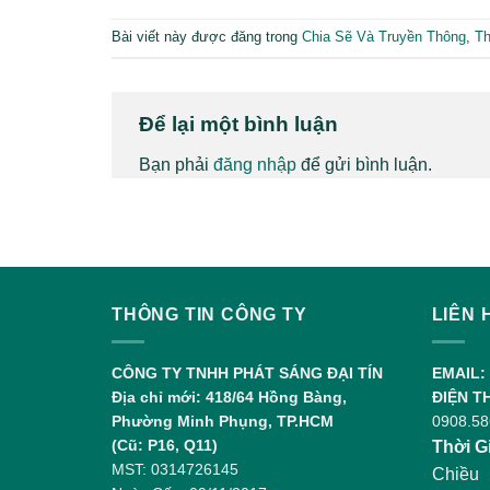
Bài viết này được đăng trong
Chia Sẽ Và Truyền Thông
,
Th
Để lại một bình luận
Bạn phải
đăng nhập
để gửi bình luận.
THÔNG TIN CÔNG TY
LIÊN 
CÔNG TY TNHH PHÁT SÁNG ĐẠI TÍN
EMAIL:
Địa chỉ mới: 418/64 Hồng Bàng,
ĐIỆN T
Phường Minh Phụng, TP.HCM
0908.58
(Cũ: P16, Q11)
Thời G
MST: 0314726145
Chiều