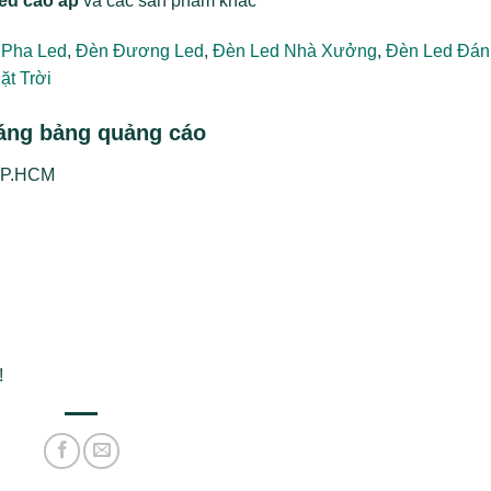
ed cao áp
và các sản phẩm khác
 Pha Led
,
Đèn Đương Led
,
Đèn Led Nhà Xưởng
,
Đèn Led Đán
t Trời
áng bảng quảng cáo
 TP.HCM
!