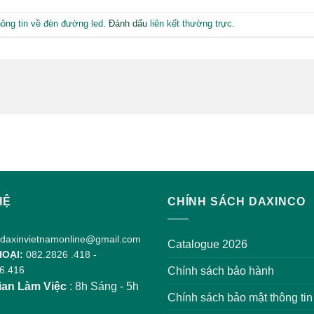
ông tin về đèn đường led
. Đánh dấu
liên kết thường trực
.
HỆ
CHÍNH SÁCH DAXINCO
daxinvietnamonline@gmail.com
Catalogue 2026
HOẠI:
082.2826 .418
-
6.416
Chính sách bảo hành
ian Làm Việc
: 8h Sáng - 5h
Chính sách bảo mật thông tin