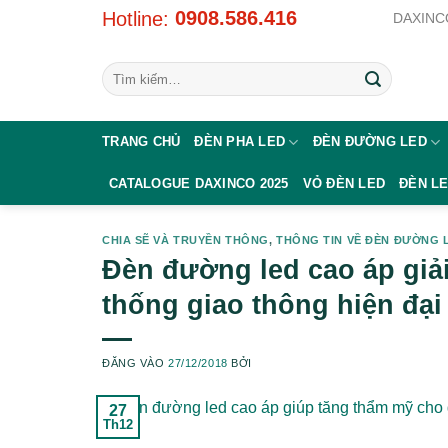
Bỏ
0908.586.416
Hotline:
DAXINCO
qua
nội
Tìm
dung
kiếm:
TRANG CHỦ
ĐÈN PHA LED
ĐÈN ĐƯỜNG LED
CATALOGUE DAXINCO 2025
VỎ ĐÈN LED
ĐÈN L
CHIA SẼ VÀ TRUYỀN THÔNG
,
THÔNG TIN VỀ ĐÈN ĐƯỜNG 
Đèn đường led cao áp giả
thống giao thông hiện đại
ĐĂNG VÀO
27/12/2018
BỞI
27
Th12