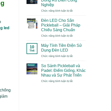
Dòng Rò Điện Công
ng
Gì?
Nghiệp
Xu
ở
Chức năng bình luận bị tắt
Hướng
Top
Thể
5
Thao
Đèn LED Cho Sân
o
Nguyên
“Mới
Pickleball – Giải Pháp
Nhân
g led
Toanh”
Chiếu Sáng Chuẩn
Gây
Năm
ở
Chức năng bình luận bị tắt
Dòng
2026
Đèn
Rò
Có
LED
Điện
Gì
Máy Tính Tiền Điện Sử
10
Cho
Công
Đặc
Dụng Đèn LED
Th6
Sân
Nghiệp
Biệt?
ở
Chức năng bình luận bị tắt
Pickleball
Máy
–
Tính
Giải
So Sánh Pickleball và
Tiền
Pháp
Padel: Điểm Giống, Khác
Điện
Chiếu
Nhau và Sự Phát Triển
Sử
Sáng
ở
Chức năng bình luận bị tắt
Dụng
Chuẩn
So
Đèn
Sánh
LED
 chống
Pickleball
 giảm
và
Padel:
Điểm
Giống,