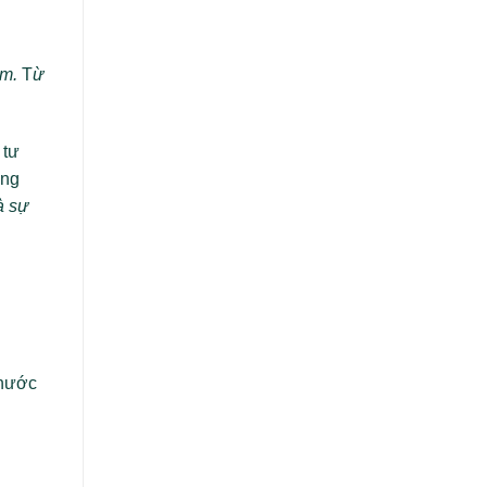
êm.
T
ừ
 tư
ăng
à sự
 nước