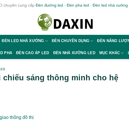
 chuyên cung cấp
Đèn đường led
-
Đèn pha led
-
Đèn led nhà xưởng
ĐÈN LED NHÀ XƯỞNG
ĐÈN CHUYÊN DỤNG
ĐÈN NĂNG LƯỢN
ED PHA
ĐÈN CAO ÁP LED
ĐÈN NHÀ XƯỞNG LED
MỤC KHÁC
LED
i chiếu sáng thông minh cho hệ