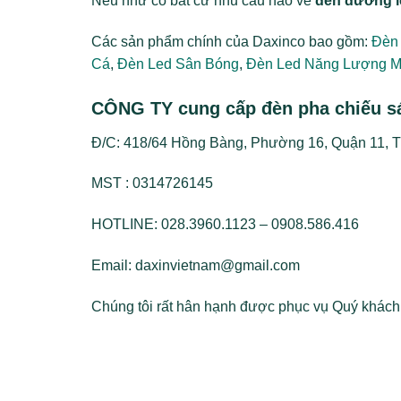
Nếu như có bất cứ nhu cầu nào về
đèn đường l
Các sản phẩm chính của Daxinco bao gồm:
Đèn
Cá
,
Đèn Led Sân Bóng
,
Đèn Led Năng Lượng Mặ
CÔNG TY cung cấp đèn pha chiếu s
Đ/C: 418/64 Hồng Bàng, Phường 16, Quận 11,
MST : 0314726145
HOTLINE: 028.3960.1123 – 0908.586.416
Email: daxinvietnam@gmail.com
Chúng tôi rất hân hạnh được phục vụ Quý khách