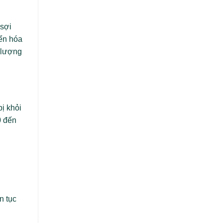
Khác
Nhau
và
 sợi
Sự
ển hóa
Phát
Triển
 lượng
ị khỏi
0 đến
n tục