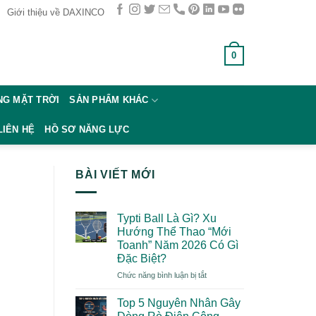
Giới thiệu về DAXINCO
0
GIỎ HÀNG /
0
₫
G MẶT TRỜI
SẢN PHẨM KHÁC
LIÊN HỆ
HỒ SƠ NĂNG LỰC
BÀI VIẾT MỚI
Typti Ball Là Gì? Xu
Hướng Thể Thao “Mới
Toanh” Năm 2026 Có Gì
Đặc Biệt?
ở
Chức năng bình luận bị tắt
Typti
Ball
Top 5 Nguyên Nhân Gây
Là