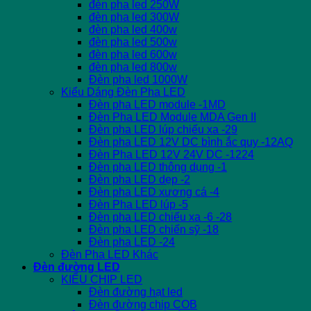
đèn pha led 250W
đèn pha led 300W
đèn pha led 400w
đèn pha led 500w
đèn pha led 600w
đèn pha led 800w
Đèn pha led 1000W
Kiểu Dáng Đèn Pha LED
Đèn pha LED module -1MD
Đèn Pha LED Module MDA Gen II
Đèn pha LED lúp chiếu xa -29
Đèn pha LED 12V DC bình ắc quy -12AQ
Đèn Pha LED 12V 24V DC -1224
Đèn pha LED thông dụng -1
Đèn pha LED dẹp -2
Đèn pha LED xương cá -4
Đèn Pha LED lúp -5
Đèn pha LED chiếu xa -6 -28
Đèn pha LED chiến sỹ -18
Đèn pha LED -24
Đèn Pha LED Khác
Đèn đường LED
KIỂU CHIP LED
Đèn đường hạt led
Đèn đường chip COB