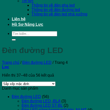
Tin tức
Thông tin về đèn pha led
Thông tin về đèn đường led
Thông tin về đèn led nhà xưởng
Liên hệ
Hồ Sơ Năng Lực
Tìm
kiếm:
Đèn đường LED
Trang chủ
/
Đèn đường LED
/
Trang 4
Lọc
Hiển thị 37–48 của 56 kết quả
Danh mục sản phẩm
Đèn đường LED
(56)
Đèn đường LED -BLA
(3)
Đèn đường LED ST-BL
(2)
Đèn LED năng lượng mặt trời -NLMT
(4)