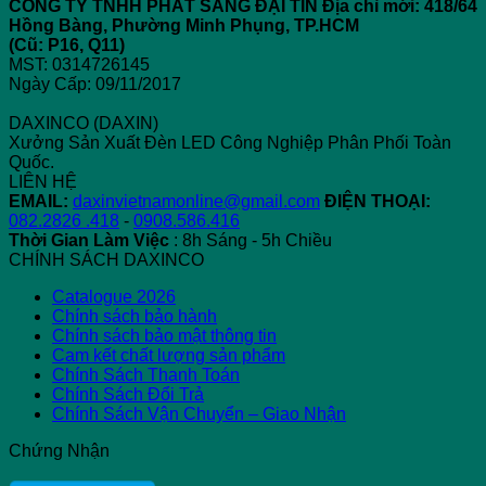
CÔNG TY TNHH PHÁT SÁNG ĐẠI TÍN
Địa chỉ mới: 418/64
Hồng Bàng, Phường Minh Phụng, TP.HCM
(Cũ: P16, Q11)
MST: 0314726145
Ngày Cấp: 09/11/2017
DAXINCO (DAXIN)
Xưởng Sản Xuất Đèn LED Công Nghiệp Phân Phối Toàn
Quốc.
LIÊN HỆ
EMAIL:
daxinvietnamonline@gmail.com
ĐIỆN THOẠI:
082.2826 .418
-
0908.586.416
Thời Gian Làm Việc
: 8h Sáng - 5h Chiều
CHÍNH SÁCH DAXINCO
Catalogue 2026
Chính sách bảo hành
Chính sách bảo mật thông tin
Cam kết chất lượng sản phẩm
Chính Sách Thanh Toán
Chính Sách Đổi Trả
Chính Sách Vận Chuyển – Giao Nhận
Chứng Nhận