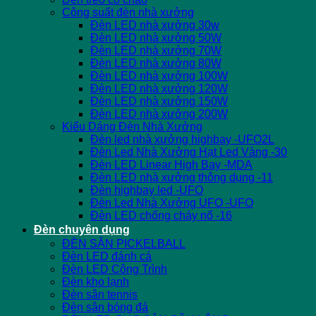
Công suất đèn nhà xưởng
Đèn LED nhà xưởng 30w
Đèn LED nhà xưởng 50W
Đèn LED nhà xưởng 70W
Đèn LED nhà xưởng 80W
Đèn LED nhà xưởng 100W
Đèn LED nhà xưởng 120W
Đèn LED nhà xưởng 150W
Đèn LED nhà xưởng 200W
Kiểu Dáng Đèn Nhà Xưởng
Đèn led nhà xưởng highbay -UFO2L
Đèn Led Nhà Xưởng Hạt Led Vàng -30
Đèn LED Linear High Bay -MDA
Đèn LED nhà xưởng thông dụng -11
Đèn highbay led -UFO
Đèn Led Nhà Xưởng UFO -UFO
Đèn LED chống cháy nổ -16
Đèn chuyên dụng
ĐÈN SÂN PICKELBALL
Đèn LED đánh cá
Đèn LED Công Trình
Đèn kho lạnh
Đèn sân tennis
Đèn sân bóng đá