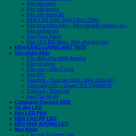
Đèn kho lạnh
Đèn sân tennis
Đèn sân bóng đá
ĐÈN LED CHO SÂN CẦU LÔNG
Đèn pha bảng hiệu – Đèn hắt biển quảng cáo –
Đèn tường rào
Đèn Trạm Xăng
Đèn LED Đổi Màu – Đèn pha led màu
ĐÈN NĂNG LƯỢNG MẶT TRỜI
Sản phẩm khác
Dây điện chịu nhiệt Amiang
Dây rút nhựa
Đầu cos – Đầu Cosse
Kẹp IPC
Quạt hút – Quạt tản nhiệt ( điện 220v AC)
Tăng phô LED – Driver LED DAXINCO
Chip led – Bóng led
Keo Tản Nhiệt
Catalogue Daxinco 2025
Vỏ đèn LED
Đèn LED PHA
ĐÈN CAO ÁP LED
ĐÈN NHÀ XƯỞNG LED
Mục Khác
Câu Hỏi Thường Gặp