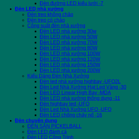
Đèn đường LED kiểu lưới -7
Đèn LED nhà xưởng
Đèn treo không chảo
Đèn treo có chảo
Công suất đèn nhà xưởng
Đèn LED nhà xưởng 30w
Đèn LED nhà xưởng 50W
Đèn LED nhà xưởng 70W
Đèn LED nhà xưởng 80W
Đèn LED nhà xưởng 100W
Đèn LED nhà xưởng 120W
Đèn LED nhà xưởng 150W
Đèn LED nhà xưởng 200W
Kiểu Dáng Đèn Nhà Xưởng
Đèn led nhà xưởng highbay -UFO2L
Đèn Led Nhà Xưởng Hạt Led Vàng -30
Đèn LED Linear High Bay -MDA
Đèn LED nhà xưởng thông dụng -11
Đèn highbay led -UFO
Đèn Led Nhà Xưởng UFO -UFO
Đèn LED chống cháy nổ -16
Đèn chuyên dụng
ĐÈN SÂN PICKELBALL
Đèn LED đánh cá
Đèn LED Công Trình