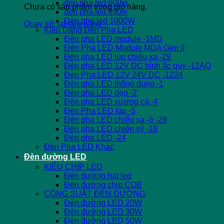
đèn pha led 600w
Chưa có sản phẩm trong giỏ hàng.
đèn pha led 800w
Đèn pha led 1000W
Quay trở lại cửa hàng
Kiểu Dáng Đèn Pha LED
Đèn pha LED module -1MD
Đèn Pha LED Module MDA Gen II
Đèn pha LED lúp chiếu xa -29
Đèn pha LED 12V DC bình ắc quy -12AQ
Đèn Pha LED 12V 24V DC -1224
Đèn pha LED thông dụng -1
Đèn pha LED dẹp -2
Đèn pha LED xương cá -4
Đèn Pha LED lúp -5
Đèn pha LED chiếu xa -6 -28
Đèn pha LED chiến sỹ -18
Đèn pha LED -24
Đèn Pha LED Khác
Đèn đường LED
KIỂU CHIP LED
Đèn đường hạt led
Đèn đường chip COB
CÔNG SUẤT ĐÈN ĐƯỜNG
Đèn đường LED 20W
Đèn đường LED 30W
Đèn đường LED 50W