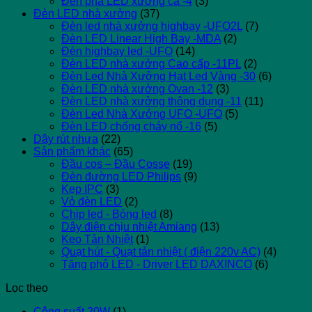
Đèn pha LED xương cá -4
(3)
Đèn LED nhà xưởng
(37)
Đèn led nhà xưởng highbay -UFO2L
(7)
Đèn LED Linear High Bay -MDA
(2)
Đèn highbay led -UFO
(14)
Đèn LED nhà xưởng Cao cấp -11PL
(2)
Đèn Led Nhà Xưởng Hạt Led Vàng -30
(6)
Đèn LED nhà xưởng Ovan -12
(3)
Đèn LED nhà xưởng thông dụng -11
(11)
Đèn Led Nhà Xưởng UFO -UFO
(5)
Đèn LED chống cháy nổ -16
(5)
Dây rút nhựa
(22)
Sản phẩm khác
(65)
Đầu cos – Đầu Cosse
(19)
Đèn đường LED Philips
(9)
Kẹp IPC
(3)
Vỏ đèn LED
(2)
Chip led - Bóng led
(8)
Dây điện chịu nhiệt Amiang
(13)
Keo Tản Nhiệt
(1)
Quạt hút - Quạt tản nhiệt ( điện 220v AC)
(4)
Tăng phô LED - Driver LED DAXINCO
(6)
Lọc theo
Công suất 20W
(1)