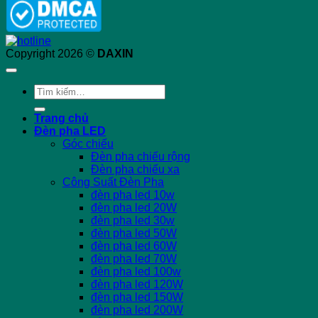
Copyright 2026 ©
DAXIN
Tìm
kiếm:
Trang chủ
Đèn pha LED
Góc chiếu
Đèn pha chiếu rộng
Đèn pha chiếu xa
Công Suất Đèn Pha
đèn pha led 10w
đèn pha led 20W
đèn pha led 30w
đèn pha led 50W
đèn pha led 60W
đèn pha led 70W
đèn pha led 100w
đèn pha led 120W
đèn pha led 150W
đèn pha led 200W