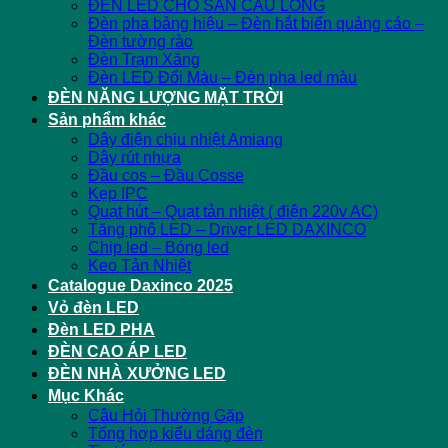
ĐÈN LED CHO SÂN CẦU LÔNG
Đèn pha bảng hiệu – Đèn hắt biển quảng cáo –
Đèn tường rào
Đèn Trạm Xăng
Đèn LED Đổi Màu – Đèn pha led màu
ĐÈN NĂNG LƯỢNG MẶT TRỜI
Sản phẩm khác
Dây điện chịu nhiệt Amiang
Dây rút nhựa
Đầu cos – Đầu Cosse
Kẹp IPC
Quạt hút – Quạt tản nhiệt ( điện 220v AC)
Tăng phô LED – Driver LED DAXINCO
Chip led – Bóng led
Keo Tản Nhiệt
Catalogue Daxinco 2025
Vỏ đèn LED
Đèn LED PHA
ĐÈN CAO ÁP LED
ĐÈN NHÀ XƯỞNG LED
Mục Khác
Câu Hỏi Thường Gặp
Tổng hợp kiểu dáng đèn