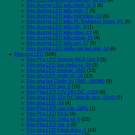
Đèn đường LED kiểu chiếc lá -8
(8)
Đèn đường LED kiểu lưới -7
(5)
Đèn đường LED kiểu mặt trăng -10
(6)
Đèn đường LED kiểu PL Bridgelux Daxin -PL
(8)
Đèn đường LED kiểu rắn -9
(1)
Đèn đường LED kiểu răng -13
(4)
Đèn đường LED kiểu robot -15
(4)
Đèn đường LED kiểu vợt -17
(5)
Đèn đường LED nhiều hạt led nhỏ -14
(6)
Đèn pha LED
(106)
Đèn Pha LED Module MDA Gen II
(5)
Đèn pha LED lúp chiếu xa -29
(3)
Đèn pha LED module -1MD
(13)
Đèn pha LED chiến sỹ -18
(12)
Đèn pha led Chiến Sỹ SMD -18SMD
(5)
Đèn pha LED dẹp -2
(10)
Đèn Pha LED 12V 24V DC -1224
(6)
Đèn pha LED 12V DC bình ắc quy -12AQ
(7)
Đèn pha LED -24
(4)
Đèn Pha LED cao cấp -20PL
(1)
Đèn Pha LED Khác
(4)
Đèn pha LED chiếu xa -6
(22)
Đèn Pha LED lúp -5
(8)
Đèn pha LED thông dụng -1
(14)