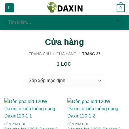
Bỏ
0
qua
nội
Tìm
dung
kiếm:
Cửa hàng
TRANG CHỦ
/
CỬA HÀNG
/
TRANG 23
LỌC
ĐÈN PHA LED
ĐÈN PHA LED