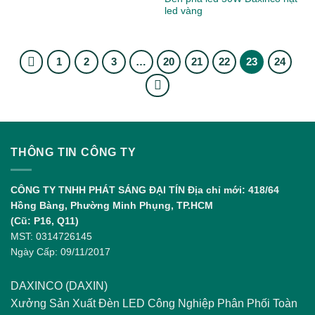
led vàng
1
2
3
…
20
21
22
23
24
THÔNG TIN CÔNG TY
CÔNG TY TNHH PHÁT SÁNG ĐẠI TÍN
Địa chỉ mới: 418/64
Hồng Bàng, Phường Minh Phụng, TP.HCM
(Cũ: P16, Q11)
MST: 0314726145
Ngày Cấp: 09/11/2017
DAXINCO (DAXIN)
Xưởng Sản Xuất Đèn LED Công Nghiệp Phân Phối Toàn