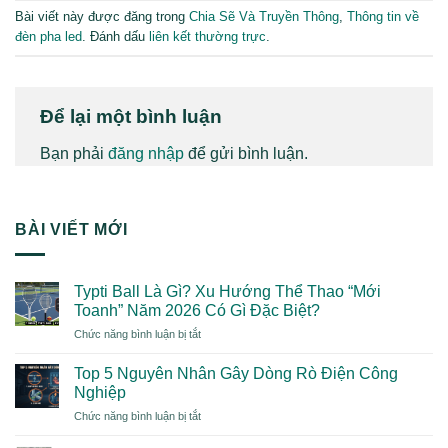
Bài viết này được đăng trong
Chia Sẽ Và Truyền Thông
,
Thông tin về
đèn pha led
. Đánh dấu
liên kết thường trực
.
Để lại một bình luận
Bạn phải
đăng nhập
để gửi bình luận.
BÀI VIẾT MỚI
Typti Ball Là Gì? Xu Hướng Thể Thao “Mới
Toanh” Năm 2026 Có Gì Đặc Biệt?
ở
Chức năng bình luận bị tắt
Typti
Ball
Top 5 Nguyên Nhân Gây Dòng Rò Điện Công
Là
Nghiệp
Gì?
ở
Chức năng bình luận bị tắt
Xu
Top
Hướng