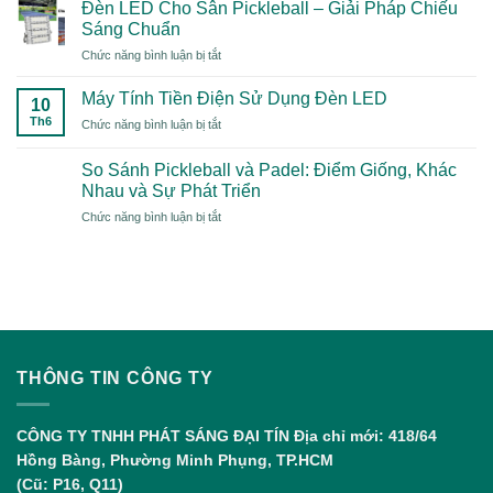
5
Thể
Đèn LED Cho Sân Pickleball – Giải Pháp Chiếu
Nguyên
Thao
Sáng Chuẩn
Nhân
“Mới
ở
Chức năng bình luận bị tắt
Gây
Toanh”
Đèn
Dòng
Năm
LED
Rò
Máy Tính Tiền Điện Sử Dụng Đèn LED
2026
10
Cho
Điện
Có
Th6
ở
Chức năng bình luận bị tắt
Sân
Công
Gì
Máy
Pickleball
Nghiệp
Đặc
Tính
–
So Sánh Pickleball và Padel: Điểm Giống, Khác
Biệt?
Tiền
Giải
Nhau và Sự Phát Triển
Điện
Pháp
ở
Chức năng bình luận bị tắt
Sử
Chiếu
So
Dụng
Sáng
Sánh
Đèn
Chuẩn
Pickleball
LED
và
Padel:
Điểm
Giống,
Khác
THÔNG TIN CÔNG TY
Nhau
và
Sự
CÔNG TY TNHH PHÁT SÁNG ĐẠI TÍN
Địa chỉ mới: 418/64
Phát
Hồng Bàng, Phường Minh Phụng, TP.HCM
Triển
(Cũ: P16, Q11)