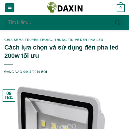
Bỏ
0
qua
nội
Tìm
dung
kiếm:
CHIA SẼ VÀ TRUYỀN THÔNG
,
THÔNG TIN VỀ ĐÈN PHA LED
Cách lựa chọn và sử dụng đèn pha led
200w tối ưu
ĐĂNG VÀO
09/11/2019
BỞI
09
Th11