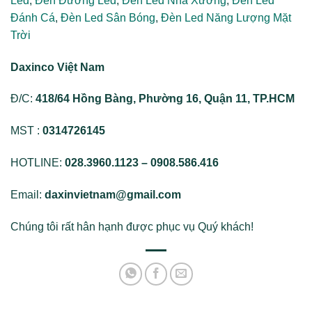
Led
,
Đèn Đường Led
,
Đèn Led Nhà Xưởng
,
Đèn Led
Đánh Cá
,
Đèn Led Sân Bóng
,
Đèn Led Năng Lượng Mặt
Trời
Daxinco Việt Nam
Đ/C:
418/64 Hồng Bàng, Phường 16, Quận 11, TP.HCM
MST :
0314726145
HOTLINE:
028.3960.1123 – 0908.586.416
Email:
daxinvietnam@gmail.com
Chúng tôi rất hân hạnh được phục vụ Quý khách!