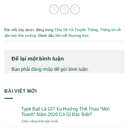
Bài viết này được đăng trong
Chia Sẽ Và Truyền Thông
,
Thông tin về
đèn led nhà xưởng
. Đánh dấu
liên kết thường trực
.
Để lại một bình luận
Bạn phải
đăng nhập
để gửi bình luận.
BÀI VIẾT MỚI
Typti Ball Là Gì? Xu Hướng Thể Thao “Mới
Toanh” Năm 2026 Có Gì Đặc Biệt?
ở
Chức năng bình luận bị tắt
Typti