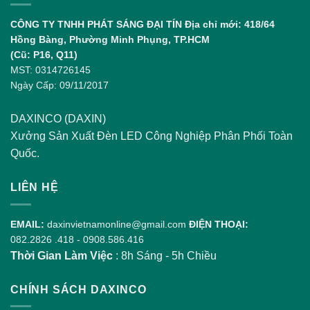
và
Sự
CÔNG TY TNHH PHÁT SÁNG ĐẠI TÍN
Địa chỉ mới: 418/64
Phát
Hồng Bàng, Phường Minh Phụng, TP.HCM
Triển
(Cũ: P16, Q11)
MST: 0314726145
Ngày Cấp: 09/11/2017
DAXINCO (DAXIN)
Xưởng Sản Xuất Đèn LED Công Nghiệp Phân Phối Toàn
Quốc.
LIÊN HỆ
EMAIL:
daxinvietnamonline@gmail.com
ĐIỆN THOẠI:
082.2826 .418
-
0908.586.416
Thời Gian Làm Việc
: 8h Sáng - 5h Chiều
CHÍNH SÁCH DAXINCO