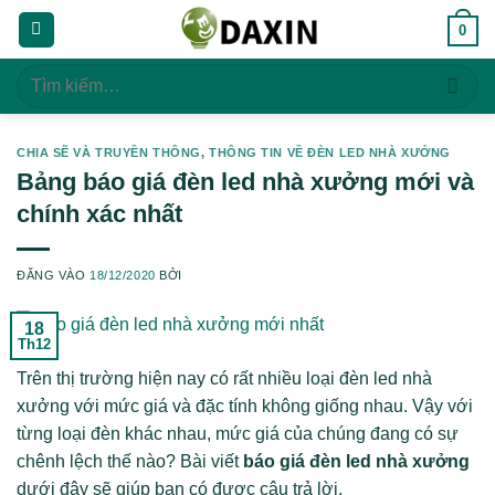
Bỏ
0
qua
nội
Tìm
dung
kiếm:
CHIA SẼ VÀ TRUYỀN THÔNG
,
THÔNG TIN VỀ ĐÈN LED NHÀ XƯỞNG
Bảng báo giá đèn led nhà xưởng mới và
chính xác nhất
ĐĂNG VÀO
18/12/2020
BỞI
18
Th12
Trên thị trường hiện nay có rất nhiều loại đèn led nhà
xưởng với mức giá và đặc tính không giống nhau. Vậy với
từng loại đèn khác nhau, mức giá của chúng đang có sự
chênh lệch thế nào? Bài viết
báo giá đèn led nhà xưởng
dưới đây sẽ giúp bạn có được câu trả lời.