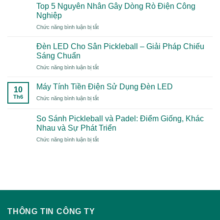
Ball
Top 5 Nguyên Nhân Gây Dòng Rò Điện Công
Là
Nghiệp
Gì?
ở
Chức năng bình luận bị tắt
Xu
Top
Hướng
5
Thể
Đèn LED Cho Sân Pickleball – Giải Pháp Chiếu
Nguyên
Thao
Sáng Chuẩn
Nhân
“Mới
ở
Chức năng bình luận bị tắt
Gây
Toanh”
Đèn
Dòng
Năm
LED
Rò
Máy Tính Tiền Điện Sử Dụng Đèn LED
2026
10
Cho
Điện
Có
Th6
ở
Chức năng bình luận bị tắt
Sân
Công
Gì
Máy
Pickleball
Nghiệp
Đặc
Tính
–
So Sánh Pickleball và Padel: Điểm Giống, Khác
Biệt?
Tiền
Giải
Nhau và Sự Phát Triển
Điện
Pháp
ở
Chức năng bình luận bị tắt
Sử
Chiếu
So
Dụng
Sáng
Sánh
Đèn
Chuẩn
Pickleball
LED
và
Padel:
Điểm
Giống,
Khác
THÔNG TIN CÔNG TY
Nhau