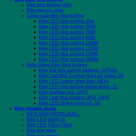
Đèn treo không chảo
Đèn treo có chảo
Công suất đèn nhà xưởng
Đèn LED nhà xưởng 30w
Đèn LED nhà xưởng 50W
Đèn LED nhà xưởng 70W
Đèn LED nhà xưởng 80W
Đèn LED nhà xưởng 100W
Đèn LED nhà xưởng 120W
Đèn LED nhà xưởng 150W
Đèn LED nhà xưởng 200W
Kiểu Dáng Đèn Nhà Xưởng
Đèn led nhà xưởng highbay -UFO2L
Đèn Led Nhà Xưởng Hạt Led Vàng -30
Đèn LED Linear High Bay -MDA
Đèn LED nhà xưởng thông dụng -11
Đèn highbay led -UFO
Đèn Led Nhà Xưởng UFO -UFO
Đèn LED chống cháy nổ -16
Đèn chuyên dụng
ĐÈN SÂN PICKELBALL
Đèn LED đánh cá
Đèn LED Công Trình
Đèn kho lạnh
Đèn sân tennis