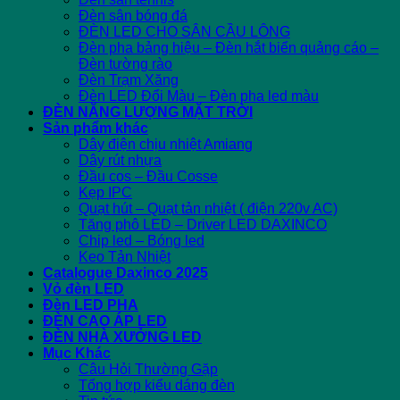
Đèn sân bóng đá
ĐÈN LED CHO SÂN CẦU LÔNG
Đèn pha bảng hiệu – Đèn hắt biển quảng cáo –
Đèn tường rào
Đèn Trạm Xăng
Đèn LED Đổi Màu – Đèn pha led màu
ĐÈN NĂNG LƯỢNG MẶT TRỜI
Sản phẩm khác
Dây điện chịu nhiệt Amiang
Dây rút nhựa
Đầu cos – Đầu Cosse
Kẹp IPC
Quạt hút – Quạt tản nhiệt ( điện 220v AC)
Tăng phô LED – Driver LED DAXINCO
Chip led – Bóng led
Keo Tản Nhiệt
Catalogue Daxinco 2025
Vỏ đèn LED
Đèn LED PHA
ĐÈN CAO ÁP LED
ĐÈN NHÀ XƯỞNG LED
Mục Khác
Câu Hỏi Thường Gặp
Tổng hợp kiểu dáng đèn