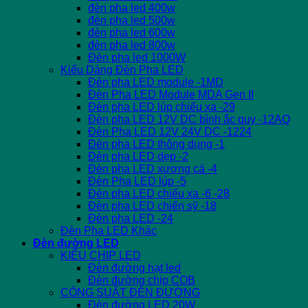
đèn pha led 400w
đèn pha led 500w
đèn pha led 600w
đèn pha led 800w
Đèn pha led 1000W
Kiểu Dáng Đèn Pha LED
Đèn pha LED module -1MD
Đèn Pha LED Module MDA Gen II
Đèn pha LED lúp chiếu xa -29
Đèn pha LED 12V DC bình ắc quy -12AQ
Đèn Pha LED 12V 24V DC -1224
Đèn pha LED thông dụng -1
Đèn pha LED dẹp -2
Đèn pha LED xương cá -4
Đèn Pha LED lúp -5
Đèn pha LED chiếu xa -6 -28
Đèn pha LED chiến sỹ -18
Đèn pha LED -24
Đèn Pha LED Khác
Đèn đường LED
KIỂU CHIP LED
Đèn đường hạt led
Đèn đường chip COB
CÔNG SUẤT ĐÈN ĐƯỜNG
Đèn đường LED 20W