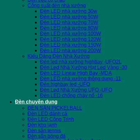
Công suất đèn nhà xưởng
Đèn LED nhà xưởng 30w
Đèn LED nhà xưởng 50W
Đèn LED nhà xưởng 70W
Đèn LED nhà xưởng 80W
Đèn LED nhà xưởng 100W
Đèn LED nhà xưởng 120W
Đèn LED nhà xưởng 150W
Đèn LED nhà xưởng 200W
Kiểu Dáng Đèn Nhà Xưởng
Đèn led nhà xưởng highbay -UFO2L
Đèn Led Nhà Xưởng Hạt Led Vàng -30
Đèn LED Linear High Bay -MDA
Đèn LED nhà xưởng thông dụng -11
Đèn highbay led -UFO
Đèn Led Nhà Xưởng UFO -UFO
Đèn LED chống cháy nổ -16
Đèn chuyên dụng
ĐÈN SÂN PICKELBALL
Đèn LED đánh cá
Đèn LED Công Trình
Đèn kho lạnh
Đèn sân tennis
Đèn sân bóng đá