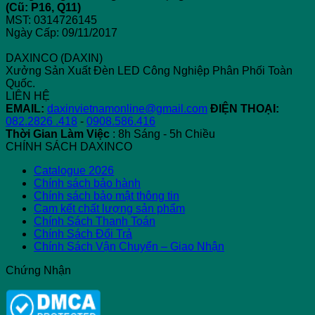
(Cũ: P16, Q11)
Đèn
Chuẩn
Padel:
Đ
MST: 0314726145
LED
Điểm
Bi
Ngày Cấp: 09/11/2017
Giống,
Khác
DAXINCO (DAXIN)
Nhau
Xưởng Sản Xuất Đèn LED Công Nghiệp Phân Phối Toàn
và
Quốc.
Sự
LIÊN HỆ
Phát
EMAIL:
daxinvietnamonline@gmail.com
ĐIỆN THOẠI:
Triển
082.2826 .418
-
0908.586.416
Thời Gian Làm Việc
: 8h Sáng - 5h Chiều
CHÍNH SÁCH DAXINCO
Catalogue 2026
Chính sách bảo hành
Chính sách bảo mật thông tin
Cam kết chất lượng sản phẩm
Chính Sách Thanh Toán
Chính Sách Đổi Trả
Chính Sách Vận Chuyển – Giao Nhận
Chứng Nhận