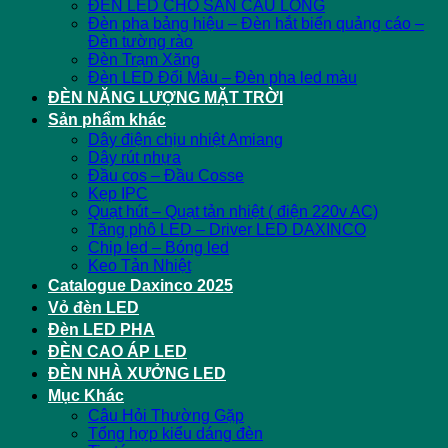
ĐÈN LED CHO SÂN CẦU LÔNG
Đèn pha bảng hiệu – Đèn hắt biển quảng cáo –
Đèn tường rào
Đèn Trạm Xăng
Đèn LED Đổi Màu – Đèn pha led màu
ĐÈN NĂNG LƯỢNG MẶT TRỜI
Sản phẩm khác
Dây điện chịu nhiệt Amiang
Dây rút nhựa
Đầu cos – Đầu Cosse
Kẹp IPC
Quạt hút – Quạt tản nhiệt ( điện 220v AC)
Tăng phô LED – Driver LED DAXINCO
Chip led – Bóng led
Keo Tản Nhiệt
Catalogue Daxinco 2025
Vỏ đèn LED
Đèn LED PHA
ĐÈN CAO ÁP LED
ĐÈN NHÀ XƯỞNG LED
Mục Khác
Câu Hỏi Thường Gặp
Tổng hợp kiểu dáng đèn