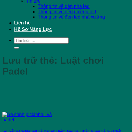
Tin tức
Thông tin về đèn pha led
Thông tin về đèn đường led
Thông tin về đèn led nhà xưởng
Liên hệ
Hồ Sơ Năng Lực
Tìm
kiếm:
Lưu trữ thẻ:
Luật chơi
Padel
So Sánh Pickleball và Padel: Điểm Giống, Khác Nhau và Sự Phát