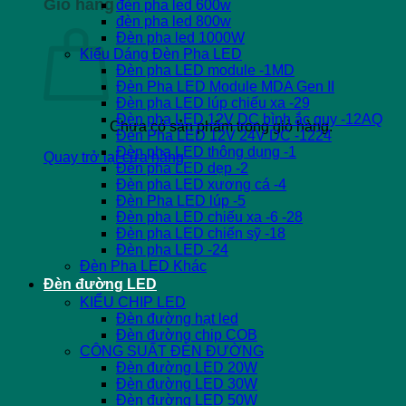
Giỏ hàng
đèn pha led 600w
đèn pha led 800w
Đèn pha led 1000W
Kiểu Dáng Đèn Pha LED
Đèn pha LED module -1MD
Đèn Pha LED Module MDA Gen II
Đèn pha LED lúp chiếu xa -29
Đèn pha LED 12V DC bình ắc quy -12AQ
Chưa có sản phẩm trong giỏ hàng.
Đèn Pha LED 12V 24V DC -1224
Đèn pha LED thông dụng -1
Quay trở lại cửa hàng
Đèn pha LED dẹp -2
Đèn pha LED xương cá -4
Đèn Pha LED lúp -5
Đèn pha LED chiếu xa -6 -28
Đèn pha LED chiến sỹ -18
Đèn pha LED -24
Đèn Pha LED Khác
Đèn đường LED
KIỂU CHIP LED
Đèn đường hạt led
Đèn đường chip COB
CÔNG SUẤT ĐÈN ĐƯỜNG
Đèn đường LED 20W
Đèn đường LED 30W
Đèn đường LED 50W