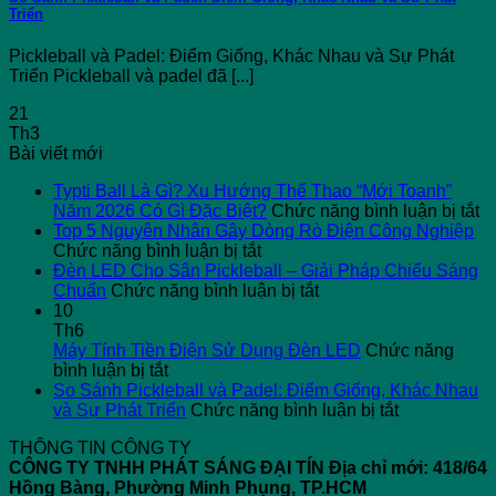
Triển
Pickleball và Padel: Điểm Giống, Khác Nhau và Sự Phát
Triển Pickleball và padel đã [...]
21
Th3
Bài viết mới
Typti Ball Là Gì? Xu Hướng Thể Thao “Mới Toanh”
ở
Năm 2026 Có Gì Đặc Biệt?
Chức năng bình luận bị tắt
Ty
Top 5 Nguyên Nhân Gây Dòng Rò Điện Công Nghiệp
ở
Ba
Chức năng bình luận bị tắt
Top
L
Đèn LED Cho Sân Pickleball – Giải Pháp Chiếu Sáng
5
ở
G
Chuẩn
Chức năng bình luận bị tắt
Nguyên
Đèn
X
10
Nhân
LED
H
Th6
Gây
Cho
T
Máy Tính Tiền Điện Sử Dụng Đèn LED
Chức năng
ở
Dòng
Sân
T
bình luận bị tắt
Máy
Rò
Pickleball
“
So Sánh Pickleball và Padel: Điểm Giống, Khác Nhau
Tính
Điện
–
ở
T
và Sự Phát Triển
Chức năng bình luận bị tắt
Tiền
Công
Giải
So
N
THÔNG TIN CÔNG TY
Điện
Nghiệp
Pháp
Sánh
2
CÔNG TY TNHH PHÁT SÁNG ĐẠI TÍN
Địa chỉ mới: 418/64
Sử
Chiếu
Pickleball
C
Hồng Bàng, Phường Minh Phụng, TP.HCM
Dụng
Sáng
và
Gì