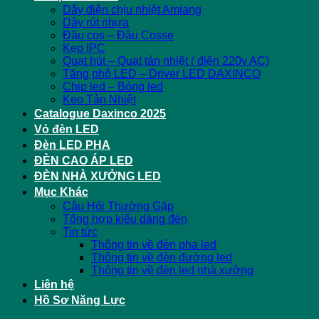
Dây điện chịu nhiệt Amiang
Dây rút nhựa
Đầu cos – Đầu Cosse
Kẹp IPC
Quạt hút – Quạt tản nhiệt ( điện 220v AC)
Tăng phô LED – Driver LED DAXINCO
Chip led – Bóng led
Keo Tản Nhiệt
Catalogue Daxinco 2025
Vỏ đèn LED
Đèn LED PHA
ĐÈN CAO ÁP LED
ĐÈN NHÀ XƯỞNG LED
Mục Khác
Câu Hỏi Thường Gặp
Tổng hợp kiểu dáng đèn
Tin tức
Thông tin về đèn pha led
Thông tin về đèn đường led
Thông tin về đèn led nhà xưởng
Liên hệ
Hồ Sơ Năng Lực