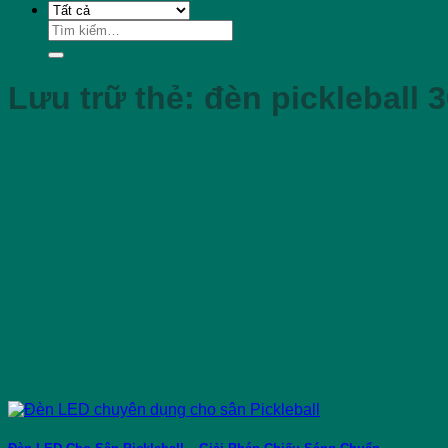
Tìm
kiếm:
Lưu trữ thẻ:
đèn pickleball 