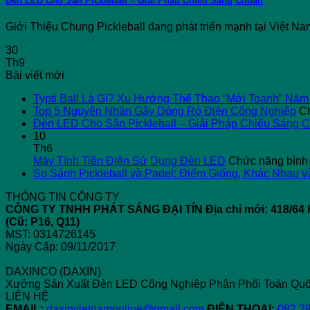
Đèn LED Cho Sân Pickleball – Giải Pháp Chiếu Sáng Chuẩn
Giới Thiệu Chung Pickleball đang phát triển mạnh tại Việt Nam
30
Th9
Bài viết mới
Typti Ball Là Gì? Xu Hướng Thể Thao “Mới Toanh” Năm
Top 5 Nguyên Nhân Gây Dòng Rò Điện Công Nghiệp
Ch
Đèn LED Cho Sân Pickleball – Giải Pháp Chiếu Sáng 
10
Th6
Máy Tính Tiền Điện Sử Dụng Đèn LED
Chức năng bình l
So Sánh Pickleball và Padel: Điểm Giống, Khác Nhau v
THÔNG TIN CÔNG TY
CÔNG TY TNHH PHÁT SÁNG ĐẠI TÍN
Địa chỉ mới: 418/
(Cũ: P16, Q11)
MST: 0314726145
Ngày Cấp: 09/11/2017
DAXINCO (DAXIN)
Xưởng Sản Xuất Đèn LED Công Nghiệp Phân Phối Toàn Quố
LIÊN HỆ
EMAIL:
daxinvietnamonline@gmail.com
ĐIỆN THOẠI:
082.2