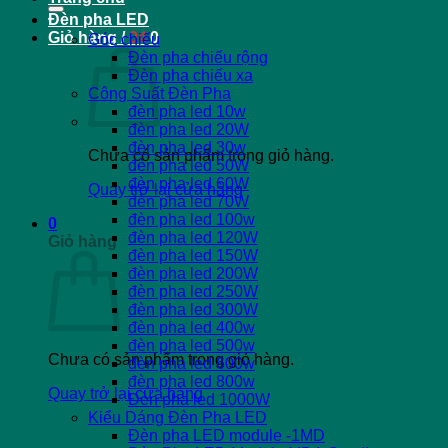
Đèn pha LED
Giỏ hàng /
0
₫
0
Góc chiếu
Đèn pha chiếu rộng
Đèn pha chiếu xa
Công Suất Đèn Pha
đèn pha led 10w
đèn pha led 20W
đèn pha led 30w
Chưa có sản phẩm trong giỏ hàng.
đèn pha led 50W
đèn pha led 60W
Quay trở lại cửa hàng
đèn pha led 70W
đèn pha led 100w
0
đèn pha led 120W
Giỏ hàng
đèn pha led 150W
đèn pha led 200W
đèn pha led 250W
đèn pha led 300W
đèn pha led 400w
đèn pha led 500w
Chưa có sản phẩm trong giỏ hàng.
đèn pha led 600w
đèn pha led 800w
Quay trở lại cửa hàng
Đèn pha led 1000W
Kiểu Dáng Đèn Pha LED
Đèn pha LED module -1MD