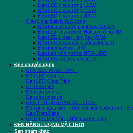
Đèn LED nhà xưởng 120W
Đèn LED nhà xưởng 150W
Đèn LED nhà xưởng 200W
Kiểu Dáng Đèn Nhà Xưởng
Đèn led nhà xưởng highbay -UFO2L
Đèn Led Nhà Xưởng Hạt Led Vàng -30
Đèn LED Linear High Bay -MDA
Đèn LED nhà xưởng thông dụng -11
Đèn highbay led -UFO
Đèn Led Nhà Xưởng UFO -UFO
Đèn LED chống cháy nổ -16
Đèn chuyên dụng
ĐÈN SÂN PICKELBALL
Đèn LED đánh cá
Đèn LED Công Trình
Đèn kho lạnh
Đèn sân tennis
Đèn sân bóng đá
ĐÈN LED CHO SÂN CẦU LÔNG
Đèn pha bảng hiệu – Đèn hắt biển quảng cáo – Đ
Đèn Trạm Xăng
Đèn LED Đổi Màu – Đèn pha led màu
ĐÈN NĂNG LƯỢNG MẶT TRỜI
Sản phẩm khác