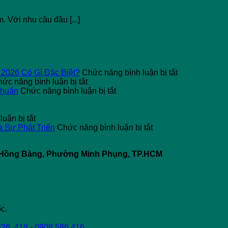
. Với nhu cầu đầu [...]
ở
 2026 Có Gì Đặc Biệt?
Chức năng bình luận bị tắt
ở
Typti
ức năng bình luận bị tắt
Top
ở
Ball
Chuẩn
Chức năng bình luận bị tắt
5
Đèn
Là
Nguyên
LED
Gì?
ở
Nhân
Cho
Xu
uận bị tắt
Máy
Gây
Sân
ở
Hướng
à Sự Phát Triển
Chức năng bình luận bị tắt
Tính
Dòng
Pickleball
So
Thể
Tiền
Rò
–
Sánh
Thao
64 Hồng Bàng, Phường Minh Phụng, TP.HCM
Điện
Điện
Giải
Pickleball
“Mới
Sử
Công
Pháp
và
Toanh”
Dụng
Nghiệp
Chiếu
Padel:
Năm
Đèn
Sáng
Điểm
2026
LED
Chuẩn
Giống,
Có
Khác
Gì
c.
Nhau
Đặc
và
Biệt?
826 .418
-
0908.586.416
Sự