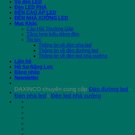
Vỏ đèn LED
Đèn LED PHA
ĐÈN CAO ÁP LED
ĐÈN NHÀ XƯỞNG LED
Mục Khác
Câu Hỏi Thường Gặp
Tổng hợp kiểu dáng đèn
Tin tức
Thông tin về đèn pha led
Thông tin về đèn đường led
Thông tin về đèn led nhà xưởng
Liên hệ
Hồ Sơ Năng Lực
Đăng nhập
Newsletter
DAXINCO chuyên cung cấp
Đèn đường led
-
Đèn pha led
-
Đèn led nhà xưởng