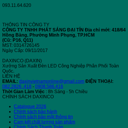
093.11.64.620
THÔNG TIN CÔNG TY
CÔNG TY TNHH PHÁT SÁNG ĐẠI TÍN
Địa chỉ mới: 418/64
Hồng Bàng, Phường Minh Phụng, TP.HCM
(Cũ: P16, Q11)
MST: 0314726145
Ngày Cấp: 09/11/2017
DAXINCO (DAXIN)
Xưởng Sản Xuất Đèn LED Công Nghiệp Phân Phối Toàn
Quốc.
LIÊN HỆ
EMAIL:
daxinvietnamonline@gmail.com
ĐIỆN THOẠI:
082.2826 .418
-
0908.586.416
Thời Gian Làm Việc
: 8h Sáng - 5h Chiều
CHÍNH SÁCH DAXINCO
Catalogue 2026
Chính sách bảo hành
Chính sách bảo mật thông tin
Cam kết chất lượng sản phẩm
Chính Sách Thanh Toán