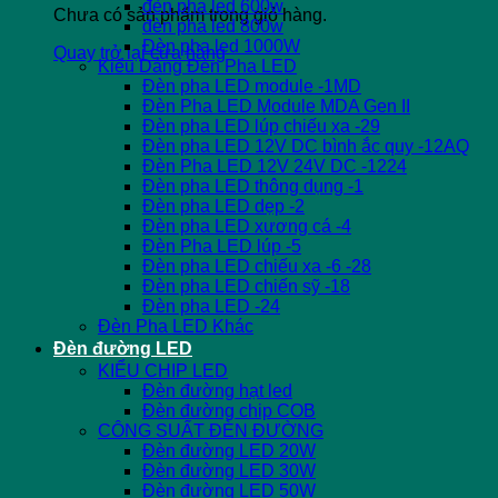
đèn pha led 600w
Chưa có sản phẩm trong giỏ hàng.
đèn pha led 800w
Đèn pha led 1000W
Quay trở lại cửa hàng
Kiểu Dáng Đèn Pha LED
Đèn pha LED module -1MD
Đèn Pha LED Module MDA Gen II
Đèn pha LED lúp chiếu xa -29
Đèn pha LED 12V DC bình ắc quy -12AQ
Đèn Pha LED 12V 24V DC -1224
Đèn pha LED thông dụng -1
Đèn pha LED dẹp -2
Đèn pha LED xương cá -4
Đèn Pha LED lúp -5
Đèn pha LED chiếu xa -6 -28
Đèn pha LED chiến sỹ -18
Đèn pha LED -24
Đèn Pha LED Khác
Đèn đường LED
KIỂU CHIP LED
Đèn đường hạt led
Đèn đường chip COB
CÔNG SUẤT ĐÈN ĐƯỜNG
Đèn đường LED 20W
Đèn đường LED 30W
Đèn đường LED 50W