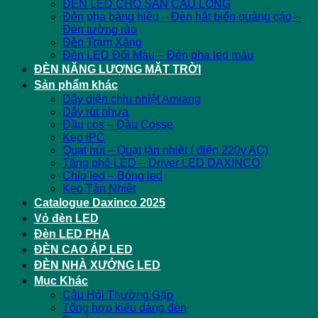
ĐÈN LED CHO SÂN CẦU LÔNG
Đèn pha bảng hiệu – Đèn hắt biển quảng cáo –
Đèn tường rào
Đèn Trạm Xăng
Đèn LED Đổi Màu – Đèn pha led màu
ĐÈN NĂNG LƯỢNG MẶT TRỜI
Sản phẩm khác
Dây điện chịu nhiệt Amiang
Dây rút nhựa
Đầu cos – Đầu Cosse
Kẹp IPC
Quạt hút – Quạt tản nhiệt ( điện 220v AC)
Tăng phô LED – Driver LED DAXINCO
Chip led – Bóng led
Keo Tản Nhiệt
Catalogue Daxinco 2025
Vỏ đèn LED
Đèn LED PHA
ĐÈN CAO ÁP LED
ĐÈN NHÀ XƯỞNG LED
Mục Khác
Câu Hỏi Thường Gặp
Tổng hợp kiểu dáng đèn