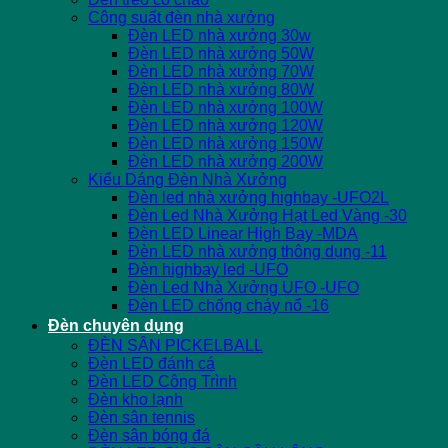
Công suất đèn nhà xưởng
Đèn LED nhà xưởng 30w
Đèn LED nhà xưởng 50W
Đèn LED nhà xưởng 70W
Đèn LED nhà xưởng 80W
Đèn LED nhà xưởng 100W
Đèn LED nhà xưởng 120W
Đèn LED nhà xưởng 150W
Đèn LED nhà xưởng 200W
Kiểu Dáng Đèn Nhà Xưởng
Đèn led nhà xưởng highbay -UFO2L
Đèn Led Nhà Xưởng Hạt Led Vàng -30
Đèn LED Linear High Bay -MDA
Đèn LED nhà xưởng thông dụng -11
Đèn highbay led -UFO
Đèn Led Nhà Xưởng UFO -UFO
Đèn LED chống cháy nổ -16
Đèn chuyên dụng
ĐÈN SÂN PICKELBALL
Đèn LED đánh cá
Đèn LED Công Trình
Đèn kho lạnh
Đèn sân tennis
Đèn sân bóng đá