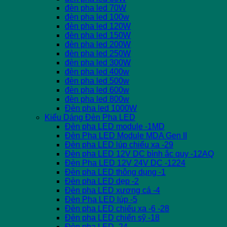
đèn pha led 70W
đèn pha led 100w
đèn pha led 120W
đèn pha led 150W
đèn pha led 200W
đèn pha led 250W
đèn pha led 300W
đèn pha led 400w
đèn pha led 500w
đèn pha led 600w
đèn pha led 800w
Đèn pha led 1000W
Kiểu Dáng Đèn Pha LED
Đèn pha LED module -1MD
Đèn Pha LED Module MDA Gen II
Đèn pha LED lúp chiếu xa -29
Đèn pha LED 12V DC bình ắc quy -12AQ
Đèn Pha LED 12V 24V DC -1224
Đèn pha LED thông dụng -1
Đèn pha LED dẹp -2
Đèn pha LED xương cá -4
Đèn Pha LED lúp -5
Đèn pha LED chiếu xa -6 -28
Đèn pha LED chiến sỹ -18
Đèn pha LED -24