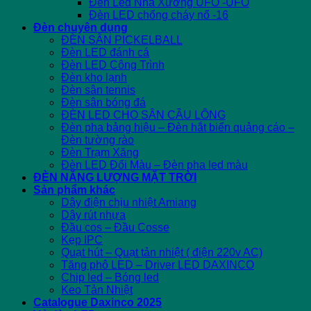
Đèn Led Nhà Xưởng UFO -UFO
Đèn LED chống cháy nổ -16
Đèn chuyên dụng
ĐÈN SÂN PICKELBALL
Đèn LED đánh cá
Đèn LED Công Trình
Đèn kho lạnh
Đèn sân tennis
Đèn sân bóng đá
ĐÈN LED CHO SÂN CẦU LÔNG
Đèn pha bảng hiệu – Đèn hắt biển quảng cáo –
Đèn tường rào
Đèn Trạm Xăng
Đèn LED Đổi Màu – Đèn pha led màu
ĐÈN NĂNG LƯỢNG MẶT TRỜI
Sản phẩm khác
Dây điện chịu nhiệt Amiang
Dây rút nhựa
Đầu cos – Đầu Cosse
Kẹp IPC
Quạt hút – Quạt tản nhiệt ( điện 220v AC)
Tăng phô LED – Driver LED DAXINCO
Chip led – Bóng led
Keo Tản Nhiệt
Catalogue Daxinco 2025