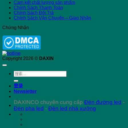
Cam kết chất lượng sản phẩm
Chính Sách Thanh Toán
Chính Sách Đổi Trả
Chính Sách Vận Chuyển – Giao Nhận
Chứng Nhận
Copyright 2026 ©
DAXIN
搜
索：
登录
Newsletter
DAXINCO chuyên cung cấp
Đèn đường led
-
Đèn pha led
-
Đèn led nhà xưởng