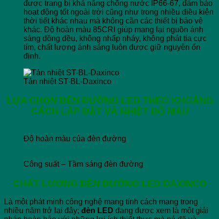
được trang bị khả năng chống nước IP66-67, đảm bảo
hoạt động tốt ngoài trời cũng như trong nhiều điều kiện
thời tiết khác nhau mà không cần các thiết bị bảo vệ
khác. Độ hoàn màu 85CRI giúp mang lại nguồn ánh
sáng đồng đều, không nhấp nháy, không phát tia cực
tím, chất lượng ánh sáng luôn được giữ nguyên ổn
định.
Tản nhiệt ST-BL-Daxinco
LỰA CHỌN ĐÈN ĐƯỜNG LED THEO KHOẢNG
CÁCH LẮP ĐẶT VÀ NHIỆT ĐỘ MÀU
Độ hoàn màu của đèn đường
Công suất – Tầm sáng đèn đường
CHẤT LƯỢNG ĐÈN ĐƯỜNG LED DAXINCO
Là một phát minh công nghệ mang tính cách mạng trong
nhiều năm trở lại đây;
đèn LED
đang được xem là một giải