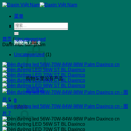
跳
到
菜单
内
搜
容
搜
索：
索：
首页
/
Uncategorized
购物车 /
0
₫
0
Danh mục sản phẩm
Uncategorized
(1)
购物车里没有产品
返回商店
0
购物车