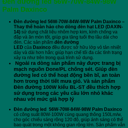
Đèn đường led 56W-70W-84W-98W
Palm Daxinco
Đèn đường led 56W-70W-84W-98W Palm Daxinco –
Thay thế hoàn hảo cho dòng đèn hạt LED (DAXIN-
14)
sử dụng chất liệu nhôm hợp kim, kính chống va
đập và ăn mòn tốt, giúp gia tăng tuổi thọ lâu dài cho
đèn. Các sản phẩm
đèn đường
LED
của
Daxinco
đều được sở hữu lớp vỏ tản nhiệt
dày và dài hơn hẳn; giúp hạn chế tối đa các tình trạng
xảy ra như trên trong quá trình sử dụng.
Ngoài ra dòng sản phẩm này được trang bị
mạch nguồn Done/PL chống sét. Giúp đèn
đường led có thể hoạt động bền bĩ, an toàn
hơn trong thời tiết mưa gió. Và sản phẩm
Đèn đường 100W kiểu BL-ST đều thích hợp
sử dụng trong các yêu cầu lớn nhỏ khác
nhau với mức giá hợp lý
Đèn đường led 56W-70W-84W-98W Palm Daxinco
có công suất 80W-100W cùng quang thông 150Lm/w,
cho góc chiếu sáng rộng 120 độ, giúp ánh sáng có thể
bao quát trong một không gian rộng lớn. Sản phẩm vẫn