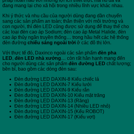
pháp hoàn hảo với những lợi ích thiết thực mà nó đã và
đang mang lại cho xã hội trong nhiều lĩnh vực khác nhau.
Khi ý thức và nhu cầu của người dùng đang dần chuyển
sang các sản phẩm an toàn; thân thiện với môi trường và
con người, thì đèn LED cũng được sử dụng để thay thế cho
các loại đèn cao áp Sodium; đèn cao áp Metal Halide, đèn
cao áp thủy ngân truyền thống… trong hầu hết các hệ thống
đèn đường
chiếu sáng ngoài trời
ở các đô thị lớn.
Với thực tế đó, Daxinco ngoài các sản phẩm
đèn pha
LED
,
đèn LED nhà xưởng
… còn rất hân hạnh mang đến
cho người dùng các sản phẩm
đèn đường LED
chất lượng;
bền bỉ, bao gồm các dòng đèn sau:
Đèn đường LED DAXIN-8 Kiểu chiếc lá
Đèn đường LED DAXIN-7 Kiểu lưới
Đèn đường LED DAXIN-9 Kiểu rắn
Đèn đường LED DAXIN-10 Kiểu mặt trăng
Đèn đường LED DAXIN-13 (Răng)
Đèn đường LED DAXIN-14 (Nhiều LED nhỏ)
Đèn đường LED DAXIN-15 (Kểu ROBOT)
Đèn đường LED DAXIN-17 (Kiểu vợt)