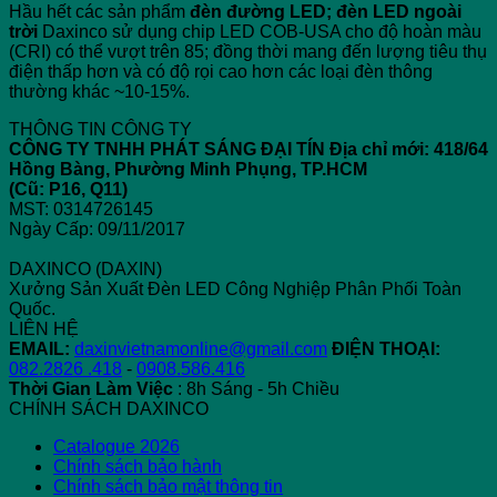
Hầu hết các sản phẩm
đèn đường LED;
đèn LED ngoài
trời
Daxinco sử dụng chip LED COB-USA cho độ hoàn màu
(CRI) có thể vượt trên 85; đồng thời mang đến lượng tiêu thụ
điện thấp hơn và có độ rọi cao hơn các loại đèn thông
thường khác ~10-15%.
THÔNG TIN CÔNG TY
CÔNG TY TNHH PHÁT SÁNG ĐẠI TÍN
Địa chỉ mới: 418/64
Hồng Bàng, Phường Minh Phụng, TP.HCM
(Cũ: P16, Q11)
MST: 0314726145
Ngày Cấp: 09/11/2017
DAXINCO (DAXIN)
Xưởng Sản Xuất Đèn LED Công Nghiệp Phân Phối Toàn
Quốc.
LIÊN HỆ
EMAIL:
daxinvietnamonline@gmail.com
ĐIỆN THOẠI:
082.2826 .418
-
0908.586.416
Thời Gian Làm Việc
: 8h Sáng - 5h Chiều
CHÍNH SÁCH DAXINCO
Catalogue 2026
Chính sách bảo hành
Chính sách bảo mật thông tin