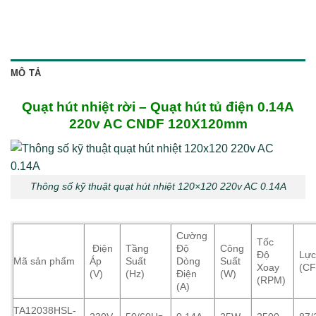
MÔ TẢ
Quạt hút nhiệt rời –
Quạt hút tủ điện
0.14A
220v AC CNDF 120X12
0mm
Thông số kỹ thuật quạt hút nhiệt 120×120 220v AC 0.14A
Cường
Tốc
Điện
Tầng
Độ
Công
Độ
Lực
Mã sản phẩm
Áp
Suất
Dòng
Suất
Xoay
(C
(V)
(Hz)
Điện
(W)
(RPM)
(A)
TA12038HSL-