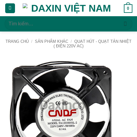
Bỏ
0
qua
nội
Tìm
dung
kiếm:
TRANG CHỦ
/
SẢN PHẨM KHÁC
/
QUẠT HÚT - QUẠT TẢN NHIỆT
( ĐIỆN 220V AC)