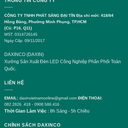
THÔNG TIN CÔNG TY
CÔNG TY TNHH PHÁT SÁNG ĐẠI TÍN
Địa chỉ mới: 418/64
Hồng Bàng, Phường Minh Phụng, TP.HCM
(Cũ: P16, Q11)
MST: 0314726145
Ngày Cấp: 09/11/2017
DAXINCO (DAXIN)
Xưởng Sản Xuất Đèn LED Công Nghiệp Phân Phối Toàn
Quốc.
LIÊN HỆ
EMAIL:
daxinvietnamonline@gmail.com
ĐIỆN THOẠI:
082.2826 .418
-
0908.586.416
Thời Gian Làm Việc
: 8h Sáng - 5h Chiều
CHÍNH SÁCH DAXINCO