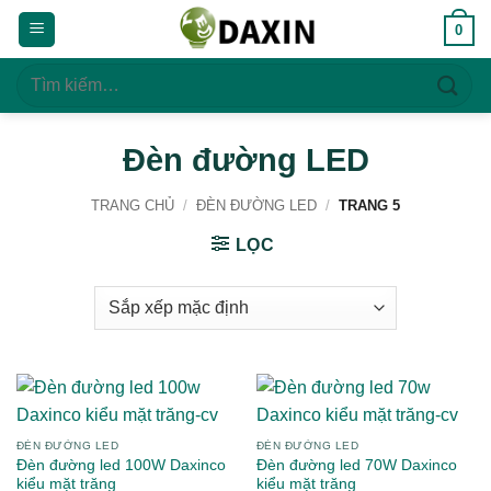
Bỏ
0
qua
nội
Tìm
dung
kiếm:
Đèn đường LED
TRANG CHỦ
/
ĐÈN ĐƯỜNG LED
/
TRANG 5
LỌC
ĐÈN ĐƯỜNG LED
ĐÈN ĐƯỜNG LED
Đèn đường led 100W Daxinco
Đèn đường led 70W Daxinco
kiểu mặt trăng
kiểu mặt trăng