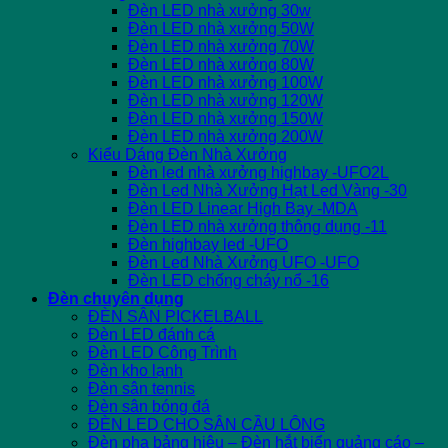
Đèn LED nhà xưởng 30w
Đèn LED nhà xưởng 50W
Đèn LED nhà xưởng 70W
Đèn LED nhà xưởng 80W
Đèn LED nhà xưởng 100W
Đèn LED nhà xưởng 120W
Đèn LED nhà xưởng 150W
Đèn LED nhà xưởng 200W
Kiểu Dáng Đèn Nhà Xưởng
Đèn led nhà xưởng highbay -UFO2L
Đèn Led Nhà Xưởng Hạt Led Vàng -30
Đèn LED Linear High Bay -MDA
Đèn LED nhà xưởng thông dụng -11
Đèn highbay led -UFO
Đèn Led Nhà Xưởng UFO -UFO
Đèn LED chống cháy nổ -16
Đèn chuyên dụng
ĐÈN SÂN PICKELBALL
Đèn LED đánh cá
Đèn LED Công Trình
Đèn kho lạnh
Đèn sân tennis
Đèn sân bóng đá
ĐÈN LED CHO SÂN CẦU LÔNG
Đèn pha bảng hiệu – Đèn hắt biển quảng cáo –