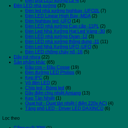
Đèn pha LED xương cá -4
(3)
Đèn LED nhà xưởng
(37)
Đèn led nhà xưởng highbay -UFO2L
(7)
Đèn LED Linear High Bay -MDA
(2)
Đèn highbay led -UFO
(14)
Đèn LED nhà xưởng Cao cấp -11PL
(2)
Đèn Led Nhà Xưởng Hạt Led Vàng -30
(6)
Đèn LED nhà xưởng Ovan -12
(3)
Đèn LED nhà xưởng thông dụng -11
(11)
Đèn Led Nhà Xưởng UFO -UFO
(5)
Đèn LED chống cháy nổ -16
(5)
Dây rút nhựa
(22)
Sản phẩm khác
(65)
Đầu cos – Đầu Cosse
(19)
Đèn đường LED Philips
(9)
Kẹp IPC
(3)
Vỏ đèn LED
(2)
Chip led - Bóng led
(8)
Dây điện chịu nhiệt Amiang
(13)
Keo Tản Nhiệt
(1)
Quạt hút - Quạt tản nhiệt ( điện 220v AC)
(4)
Tăng phô LED - Driver LED DAXINCO
(6)
Lọc theo
Công suất 20W
(1)