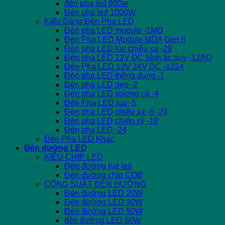
đèn pha led 800w
Đèn pha led 1000W
Kiểu Dáng Đèn Pha LED
Đèn pha LED module -1MD
Đèn Pha LED Module MDA Gen II
Đèn pha LED lúp chiếu xa -29
Đèn pha LED 12V DC bình ắc quy -12AQ
Đèn Pha LED 12V 24V DC -1224
Đèn pha LED thông dụng -1
Đèn pha LED dẹp -2
Đèn pha LED xương cá -4
Đèn Pha LED lúp -5
Đèn pha LED chiếu xa -6 -28
Đèn pha LED chiến sỹ -18
Đèn pha LED -24
Đèn Pha LED Khác
Đèn đường LED
KIỂU CHIP LED
Đèn đường hạt led
Đèn đường chip COB
CÔNG SUẤT ĐÈN ĐƯỜNG
Đèn đường LED 20W
Đèn đường LED 30W
Đèn đường LED 50W
đèn đường LED 60W