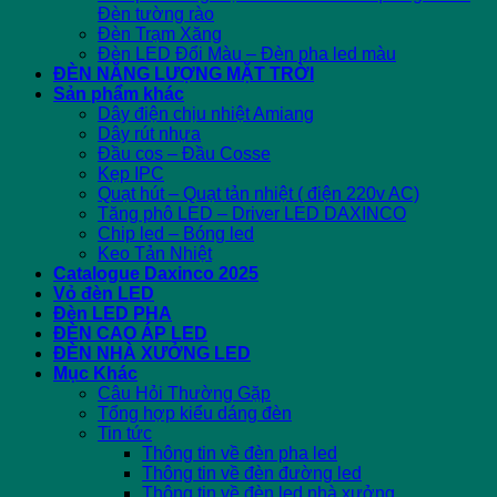
Đèn tường rào
Đèn Trạm Xăng
Đèn LED Đổi Màu – Đèn pha led màu
ĐÈN NĂNG LƯỢNG MẶT TRỜI
Sản phẩm khác
Dây điện chịu nhiệt Amiang
Dây rút nhựa
Đầu cos – Đầu Cosse
Kẹp IPC
Quạt hút – Quạt tản nhiệt ( điện 220v AC)
Tăng phô LED – Driver LED DAXINCO
Chip led – Bóng led
Keo Tản Nhiệt
Catalogue Daxinco 2025
Vỏ đèn LED
Đèn LED PHA
ĐÈN CAO ÁP LED
ĐÈN NHÀ XƯỞNG LED
Mục Khác
Câu Hỏi Thường Gặp
Tổng hợp kiểu dáng đèn
Tin tức
Thông tin về đèn pha led
Thông tin về đèn đường led
Thông tin về đèn led nhà xưởng