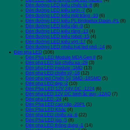
Đèn đường LED kiểu chiếc lá -8
(8)
Đèn đường LED kiểu lưới -7
(5)
Đèn đường LED kiểu mặt trăng -10
(6)
Đèn đường LED kiểu PL Bridgelux Daxin -PL
(8)
Đèn đường LED kiểu rắn -9
(1)
Đèn đường LED kiểu răng -13
(4)
Đèn đường LED kiểu robot -15
(4)
Đèn đường LED kiểu vợt -17
(5)
Đèn đường LED nhiều hạt led nhỏ -14
(6)
Đèn pha LED
(106)
Đèn Pha LED Module MDA Gen II
(5)
Đèn pha LED lúp chiếu xa -29
(3)
Đèn pha LED module -1MD
(13)
Đèn pha LED chiến sỹ -18
(12)
Đèn pha led Chiến Sỹ SMD -18SMD
(5)
Đèn pha LED dẹp -2
(10)
Đèn Pha LED 12V 24V DC -1224
(6)
Đèn pha LED 12V DC bình ắc quy -12AQ
(7)
Đèn pha LED -24
(4)
Đèn Pha LED cao cấp -20PL
(1)
Đèn Pha LED Khác
(4)
Đèn pha LED chiếu xa -6
(22)
Đèn Pha LED lúp -5
(8)
Đèn pha LED thông dụng -1
(14)