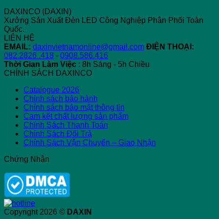
DAXINCO (DAXIN)
Xưởng Sản Xuất Đèn LED Công Nghiệp Phân Phối Toàn
Quốc.
LIÊN HỆ
EMAIL:
daxinvietnamonline@gmail.com
ĐIỆN THOẠI:
082.2826 .418
-
0908.586.416
Thời Gian Làm Việc
: 8h Sáng - 5h Chiều
CHÍNH SÁCH DAXINCO
Catalogue 2026
Chính sách bảo hành
Chính sách bảo mật thông tin
Cam kết chất lượng sản phẩm
Chính Sách Thanh Toán
Chính Sách Đổi Trả
Chính Sách Vận Chuyển – Giao Nhận
Chứng Nhận
Copyright 2026 ©
DAXIN