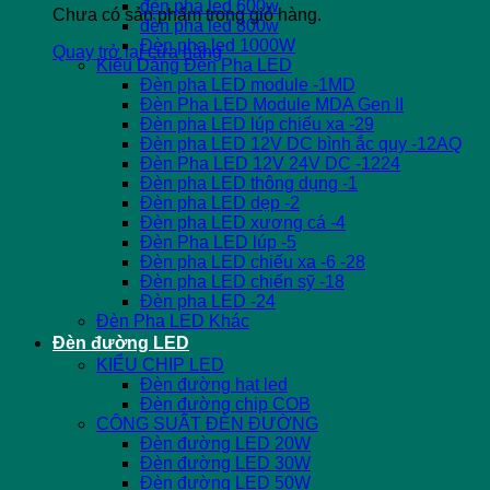
đèn pha led 600w
Chưa có sản phẩm trong giỏ hàng.
đèn pha led 800w
Đèn pha led 1000W
Quay trở lại cửa hàng
Kiểu Dáng Đèn Pha LED
Đèn pha LED module -1MD
Đèn Pha LED Module MDA Gen II
Đèn pha LED lúp chiếu xa -29
Đèn pha LED 12V DC bình ắc quy -12AQ
Đèn Pha LED 12V 24V DC -1224
Đèn pha LED thông dụng -1
Đèn pha LED dẹp -2
Đèn pha LED xương cá -4
Đèn Pha LED lúp -5
Đèn pha LED chiếu xa -6 -28
Đèn pha LED chiến sỹ -18
Đèn pha LED -24
Đèn Pha LED Khác
Đèn đường LED
KIỂU CHIP LED
Đèn đường hạt led
Đèn đường chip COB
CÔNG SUẤT ĐÈN ĐƯỜNG
Đèn đường LED 20W
Đèn đường LED 30W
Đèn đường LED 50W