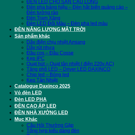
ĐÈN LED CHO SÂN CẦU LÔNG
Đèn pha bảng hiệu – Đèn hắt biển quảng cáo –
Đèn tường rào
Đèn Trạm Xăng
Đèn LED Đổi Màu – Đèn pha led màu
ĐÈN NĂNG LƯỢNG MẶT TRỜI
Sản phẩm khác
Dây điện chịu nhiệt Amiang
Dây rút nhựa
Đầu cos – Đầu Cosse
Kẹp IPC
Quạt hút – Quạt tản nhiệt ( điện 220v AC)
Tăng phô LED – Driver LED DAXINCO
Chip led – Bóng led
Keo Tản Nhiệt
Catalogue Daxinco 2025
Vỏ đèn LED
Đèn LED PHA
ĐÈN CAO ÁP LED
ĐÈN NHÀ XƯỞNG LED
Mục Khác
Câu Hỏi Thường Gặp
Tổng hợp kiểu dáng đèn