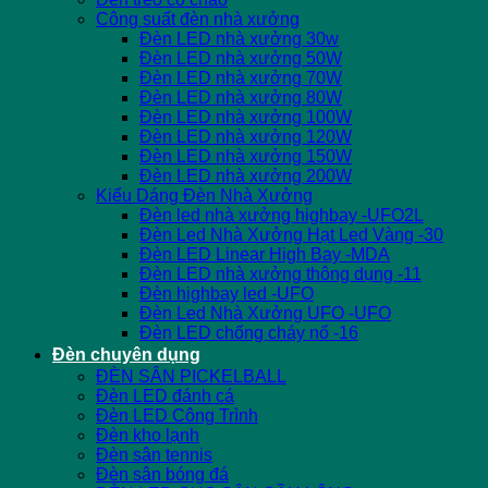
Công suất đèn nhà xưởng
Đèn LED nhà xưởng 30w
Đèn LED nhà xưởng 50W
Đèn LED nhà xưởng 70W
Đèn LED nhà xưởng 80W
Đèn LED nhà xưởng 100W
Đèn LED nhà xưởng 120W
Đèn LED nhà xưởng 150W
Đèn LED nhà xưởng 200W
Kiểu Dáng Đèn Nhà Xưởng
Đèn led nhà xưởng highbay -UFO2L
Đèn Led Nhà Xưởng Hạt Led Vàng -30
Đèn LED Linear High Bay -MDA
Đèn LED nhà xưởng thông dụng -11
Đèn highbay led -UFO
Đèn Led Nhà Xưởng UFO -UFO
Đèn LED chống cháy nổ -16
Đèn chuyên dụng
ĐÈN SÂN PICKELBALL
Đèn LED đánh cá
Đèn LED Công Trình
Đèn kho lạnh
Đèn sân tennis
Đèn sân bóng đá