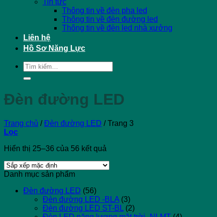
Tin tức
Thông tin về đèn pha led
Thông tin về đèn đường led
Thông tin về đèn led nhà xưởng
Liên hệ
Hồ Sơ Năng Lực
Tìm
kiếm:
Đèn đường LED
Trang chủ
/
Đèn đường LED
/
Trang 3
Lọc
Hiển thị 25–36 của 56 kết quả
Danh mục sản phẩm
Đèn đường LED
(56)
Đèn đường LED -BLA
(3)
Đèn đường LED ST-BL
(2)
Đèn LED năng lượng mặt trời -NLMT
(4)